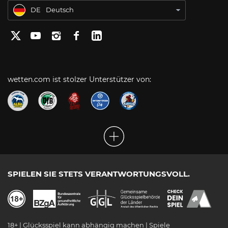
DE
Deutsch
wetten.com ist stolzer Unterstützer von:
SPIELEN SIE STETS VERANTWORTUNGSVOLL.
18+ | Glücksspiel kann abhängig machen | Spiele