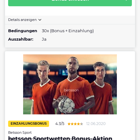
Details anzeigen
Bedingungen
30x (Bonus + Einzahlung)
Auszahlbar:
Ja
4.3/5
12.06.2020
EINZAHLUNGSBONUS
Betsson Sport
betsson Sportwetten Bonus-Aktion