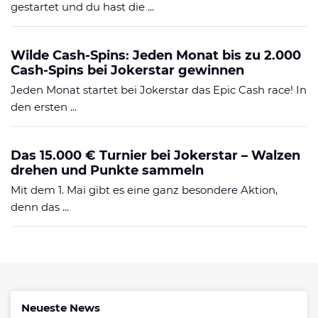
gestartet und du hast die ...
Wilde Cash-Spins: Jeden Monat bis zu 2.000
Cash-Spins bei Jokerstar gewinnen
Jeden Monat startet bei Jokerstar das Epic Cash race! In
den ersten ...
Das 15.000 € Turnier bei Jokerstar – Walzen
drehen und Punkte sammeln
Mit dem 1. Mai gibt es eine ganz besondere Aktion,
denn das ...
Neueste News