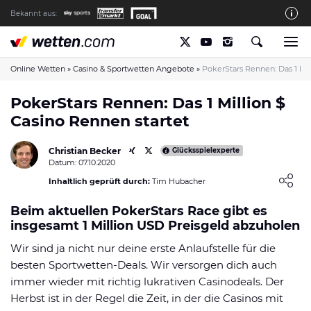
Bekannt aus:
Die wetten.com Redaktion
So bewerten wir die Anbieter
Online Wetten
»
Casino & Sportwetten Angebote
»
PokerStars Rennen: Das 1 Mil
wetten.com auf Facebook
PokerStars Rennen: Das 1 Million $
Casino Rennen startet
wetten.com auf YouTube
Spielsucht Hilfe & Prävention
Christian Becker
Glücksspielexperte
Datum: 07.10.2020
Über Uns
Loading ...
Inhaltlich geprüft durch:
Tim Hubacher
Kontakt
Beim aktuellen PokerStars Race gibt es
Schreiber gesucht
insgesamt 1 Million USD Preisgeld abzuholen
Verantwortungsvolles Spielen
Wir sind ja nicht nur deine erste Anlaufstelle für die
besten Sportwetten-Deals. Wir versorgen dich auch
Glücksspiel-Regulierung in Deutschland
immer wieder mit richtig lukrativen Casinodeals. Der
Haftungsausschluss
Herbst ist in der Regel die Zeit, in der die Casinos mit