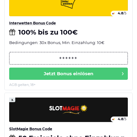
4.8
/5
Interwetten Bonus Code
100% bis zu 100€
Bedingungen: 30x Bonus, Min. Einzahlung: 10€
Jetzt Bonus einlösen
AGB gelten, 18+
3.
4.8
/5
SlotMagie Bonus Code