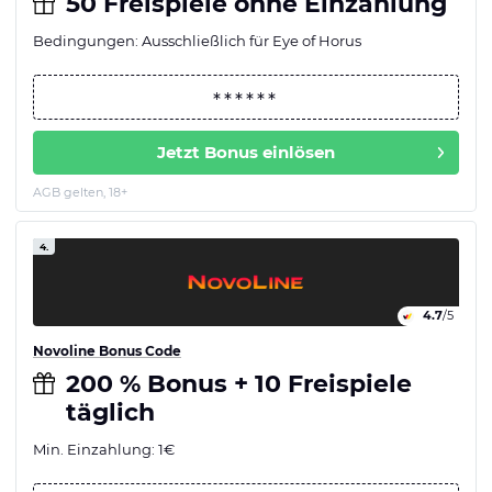
50 Freispiele ohne Einzahlung
Bedingungen: Ausschließlich für Eye of Horus
Jetzt Bonus einlösen
AGB gelten, 18+
4.
4.7
/5
Novoline Bonus Code
200 % Bonus + 10 Freispiele
täglich
Min. Einzahlung: 1€