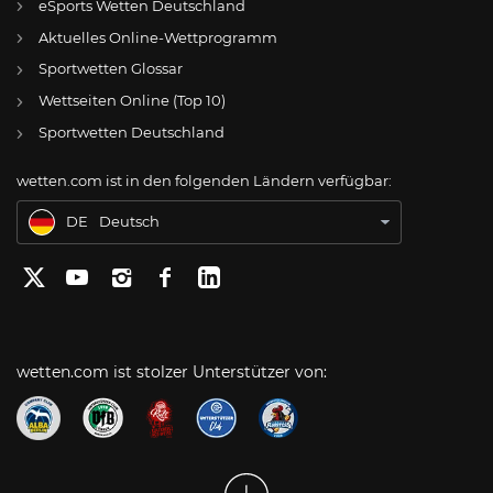
eSports Wetten Deutschland
DE
PokerStars Rennen: Das 1 Million $ Casino Rennen startet
Aktuelles Online-Wettprogramm
AT
Online Wetten Österreich
Sportwetten Glossar
Wettseiten Online (Top 10)
CH
Online Glücksspiel Schweiz
Sportwetten Deutschland
US
Best Online Gambling Sites US
wetten.com ist in den folgenden Ländern verfügbar:
BR
Apostas Online no Brasil
DE
Deutsch
wetten.com ist stolzer Unterstützer von: