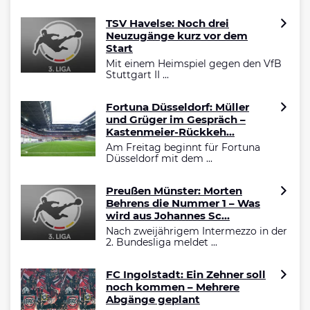
TSV Havelse: Noch drei
Neuzugänge kurz vor dem
Start
Mit einem Heimspiel gegen den VfB
Stuttgart II ...
Fortuna Düsseldorf: Müller
und Grüger im Gespräch –
Kastenmeier-Rückkeh...
Am Freitag beginnt für Fortuna
Düsseldorf mit dem ...
Preußen Münster: Morten
Behrens die Nummer 1 – Was
wird aus Johannes Sc...
Nach zweijährigem Intermezzo in der
2. Bundesliga meldet ...
FC Ingolstadt: Ein Zehner soll
noch kommen – Mehrere
Abgänge geplant