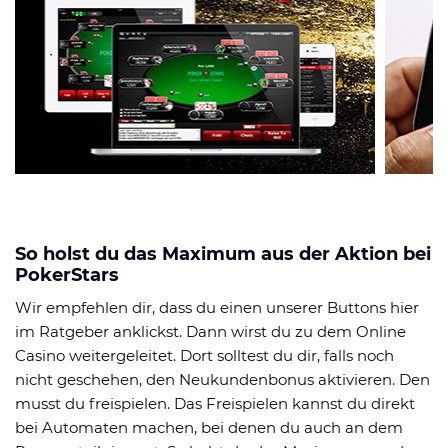
So holst du das Maximum aus der Aktion bei
PokerStars
Wir empfehlen dir, dass du einen unserer Buttons hier
im Ratgeber anklickst. Dann wirst du zu dem Online
Casino weitergeleitet. Dort solltest du dir, falls noch
nicht geschehen, den Neukundenbonus aktivieren. Den
musst du freispielen. Das Freispielen kannst du direkt
bei Automaten machen, bei denen du auch an dem