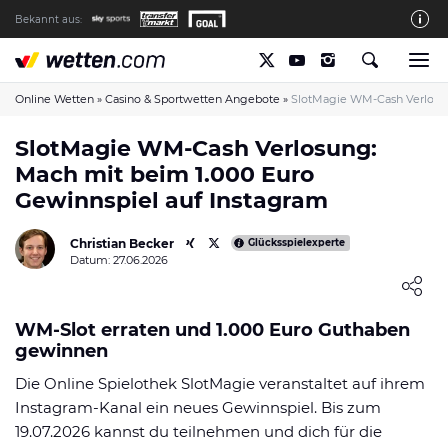
Bekannt aus:
Die wetten.com Redaktion
So bewerten wir die Anbieter
Online Wetten
»
Casino & Sportwetten Angebote
»
SlotMagie WM-Cash Verlos
wetten.com auf Facebook
SlotMagie WM-Cash Verlosung:
Mach mit beim 1.000 Euro
wetten.com auf YouTube
Gewinnspiel auf Instagram
Spielsucht Hilfe & Prävention
Christian Becker
Über Uns
Glücksspielexperte
Datum: 27.06.2026
Kontakt
Loading ...
Schreiber gesucht
WM-Slot erraten und 1.000 Euro Guthaben
gewinnen
Verantwortungsvolles Spielen
Die Online Spielothek SlotMagie veranstaltet auf ihrem
Glücksspiel-Regulierung in Deutschland
Instagram-Kanal ein neues Gewinnspiel. Bis zum
Haftungsausschluss
19.07.2026 kannst du teilnehmen und dich für die