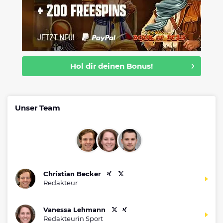
Hol dir deinen Bonus!
Unser Team
Christian Becker
Redakteur
Vanessa Lehmann
Redakteurin Sport