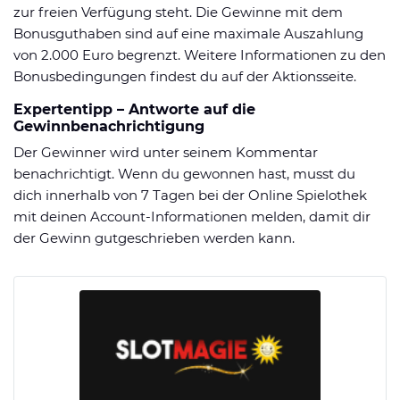
zur freien Verfügung steht. Die Gewinne mit dem
Bonusguthaben sind auf eine maximale Auszahlung
von 2.000 Euro begrenzt. Weitere Informationen zu den
Bonusbedingungen findest du auf der Aktionsseite.
Expertentipp – Antworte auf die
Gewinnbenachrichtigung
Der Gewinner wird unter seinem Kommentar
benachrichtigt. Wenn du gewonnen hast, musst du
dich innerhalb von 7 Tagen bei der Online Spielothek
mit deinen Account-Informationen melden, damit dir
der Gewinn gutgeschrieben werden kann.