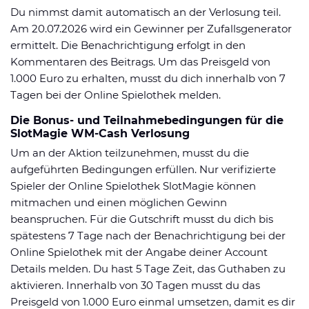
Du nimmst damit automatisch an der Verlosung teil.
Am 20.07.2026 wird ein Gewinner per Zufallsgenerator
ermittelt. Die Benachrichtigung erfolgt in den
Kommentaren des Beitrags. Um das Preisgeld von
1.000 Euro zu erhalten, musst du dich innerhalb von 7
Tagen bei der Online Spielothek melden.
Die Bonus- und Teilnahmebedingungen für die
SlotMagie WM-Cash Verlosung
Um an der Aktion teilzunehmen, musst du die
aufgeführten Bedingungen erfüllen. Nur verifizierte
Spieler der Online Spielothek SlotMagie können
mitmachen und einen möglichen Gewinn
beanspruchen. Für die Gutschrift musst du dich bis
spätestens 7 Tage nach der Benachrichtigung bei der
Online Spielothek mit der Angabe deiner Account
Details melden. Du hast 5 Tage Zeit, das Guthaben zu
aktivieren. Innerhalb von 30 Tagen musst du das
Preisgeld von 1.000 Euro einmal umsetzen, damit es dir