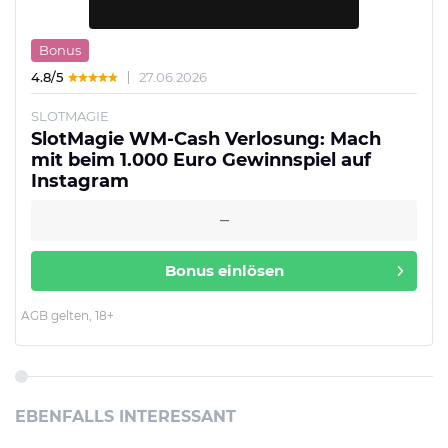
Bonus
4.8/5
27.06.2026
SLOTMAGIE
SlotMagie WM-Cash Verlosung: Mach
mit beim 1.000 Euro Gewinnspiel auf
Instagram
Bonus einlösen
AGB gelten, 18+
EBENFALLS INTERESSANT