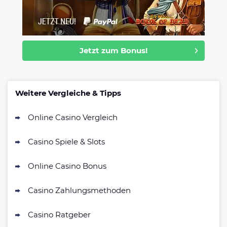
Jetzt zum Bonus!
Weitere Vergleiche & Tipps
Online Casino Vergleich
Casino Spiele & Slots
Online Casino Bonus
Casino Zahlungsmethoden
Casino Ratgeber