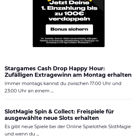
Stargames Cash Drop Happy Hour:
Zufälligen Extragewinn am Montag erhalten
Immer montags kannst du zwischen 17:00 Uhr und
23:00 Uhr an einem ...
SlotMagie Spin & Collect: Freispiele für
ausgewählte neue Slots erhalten
Es gibt neue Spiele bei der Online Spielothek SlotMagie
und wenn du ...