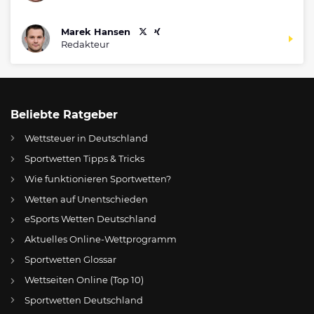
Marek Hansen
Redakteur
Beliebte Ratgeber
Wettsteuer in Deutschland
Sportwetten Tipps & Tricks
Wie funktionieren Sportwetten?
Wetten auf Unentschieden
eSports Wetten Deutschland
DE
SlotMagie WM-Cash Verlosung: Mach mit beim 1.000 Euro Gewinnspiel auf Instagram
Aktuelles Online-Wettprogramm
AT
Online Wetten Österreich
Sportwetten Glossar
Wettseiten Online (Top 10)
CH
Online Glücksspiel Schweiz
Sportwetten Deutschland
US
Best Online Gambling Sites US