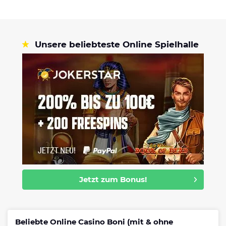
Unsere beliebteste Online Spielhalle
Jetzt zum Bonus!
Beliebte Online Casino Boni (mit & ohne