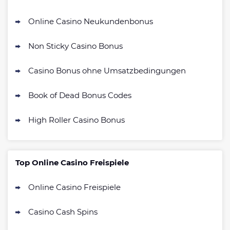
Online Casino Neukundenbonus
Non Sticky Casino Bonus
Casino Bonus ohne Umsatzbedingungen
Book of Dead Bonus Codes
High Roller Casino Bonus
Top Online Casino Freispiele
Online Casino Freispiele
Casino Cash Spins