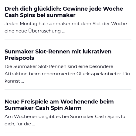
Dreh dich glücklich: Gewinne jede Woche
Cash Spins bei sunmaker
Jeden Montag hat sunmaker mit dem Slot der Woche
eine neue Überraschung ...
Sunmaker Slot-Rennen mit lukrativen
Preispools
Die Sunmaker Slot-Rennen sind eine besondere
Attraktion beim renommierten Glücksspielanbieter. Du
kannst ...
Neue Freispiele am Wochenende beim
Sunmaker Cash Spin Alarm
Am Wochenende gibt es bei Sunmaker Cash Spins für
dich, für die ...