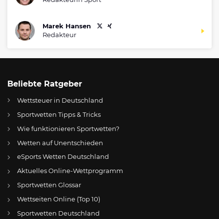
Marek Hansen
Redakteur
Beliebte Ratgeber
Wettsteuer in Deutschland
Sportwetten Tipps & Tricks
Wie funktionieren Sportwetten?
Wetten auf Unentschieden
eSports Wetten Deutschland
DE
Starte die Sunmaker Bonusjagt jeden Monat aufs Neue!
Aktuelles Online-Wettprogramm
AT
Online Wetten Österreich
Sportwetten Glossar
Wettseiten Online (Top 10)
CH
Online Glücksspiel Schweiz
Sportwetten Deutschland