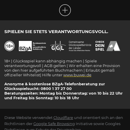
SPIELEN SIE STETS VERANTWORTUNGSVOLL.
18+ | Glücksspiel kann abhängig machen | Spiele
verantwortungsvoll | AGB gelten | Wir erhalten eine Provision
von den hier aufgeführten Buchmachern | Erlaubt gemäß
offizieller Whitelist| Hilfe unter
www.buwei.de
Anonyme & kostenlose BZgA-Telefonberatung zur
Glücksspielsucht: 0800 1 37 27 00
Beratungszeiten: Montag bis Donnerstag: von 10 bis 22 Uhr
und Freitag bis Sonntag: 10 bis 18 Uhr
Diese Website verwendet
Cloudflare
und orientiert sich an den
Richtlinien der
Google Safe Browsing
Initiative sowie Googles
Richtlinien zum Schutz der Privatsphäre
.