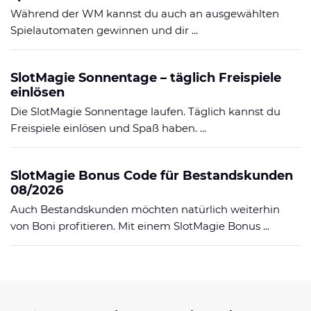
Während der WM kannst du auch an ausgewählten
Spielautomaten gewinnen und dir ...
SlotMagie Sonnentage – täglich Freispiele
einlösen
Die SlotMagie Sonnentage laufen. Täglich kannst du
Freispiele einlösen und Spaß haben. ...
SlotMagie Bonus Code für Bestandskunden
08/2026
Auch Bestandskunden möchten natürlich weiterhin
von Boni profitieren. Mit einem SlotMagie Bonus ...