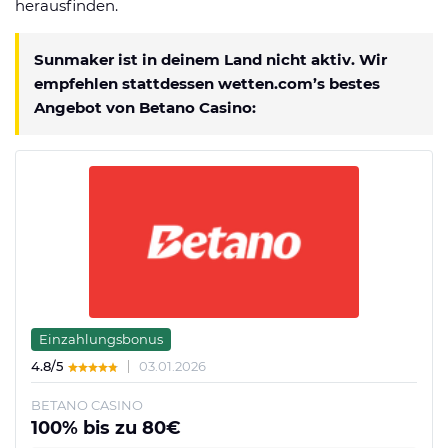
herausfinden.
Datenschutzerklärung
Shop
News
Deals
Affiliate Disclaimer
Sunmaker ist in deinem Land nicht aktiv. Wir
Forum
empfehlen stattdessen wetten.com’s bestes
Angebot von Betano Casino:
Einzahlungsbonus
4.8/5
03.01.2026
BETANO CASINO
100% bis zu 80€