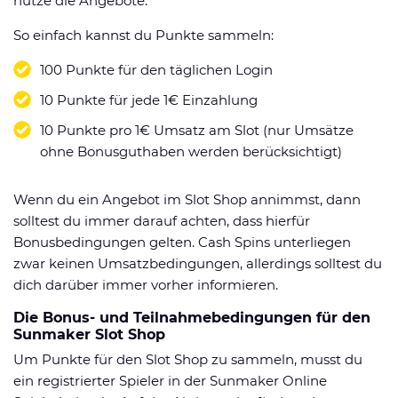
nutze die Angebote.
So einfach kannst du Punkte sammeln:
100 Punkte für den täglichen Login
10 Punkte für jede 1€ Einzahlung
10 Punkte pro 1€ Umsatz am Slot (nur Umsätze
ohne Bonusguthaben werden berücksichtigt)
Wenn du ein Angebot im Slot Shop annimmst, dann
solltest du immer darauf achten, dass hierfür
Bonusbedingungen gelten. Cash Spins unterliegen
zwar keinen Umsatzbedingungen, allerdings solltest du
dich darüber immer vorher informieren.
Die Bonus- und Teilnahmebedingungen für den
Sunmaker Slot Shop
Um Punkte für den Slot Shop zu sammeln, musst du
ein registrierter Spieler in der Sunmaker Online