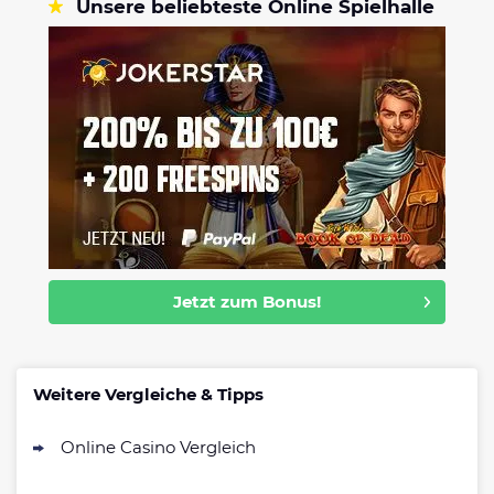
Unsere beliebteste Online Spielhalle
Jetzt zum Bonus!
Weitere Vergleiche & Tipps
Online Casino Vergleich