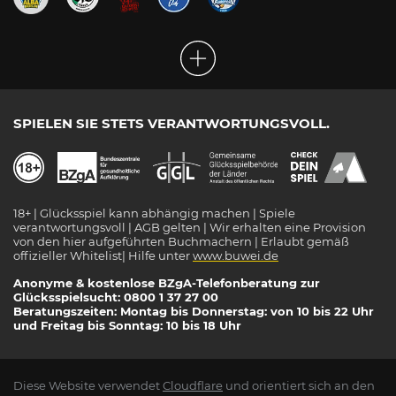
SPIELEN SIE STETS VERANTWORTUNGSVOLL.
18+ | Glücksspiel kann abhängig machen | Spiele
verantwortungsvoll | AGB gelten | Wir erhalten eine Provision
von den hier aufgeführten Buchmachern | Erlaubt gemäß
offizieller Whitelist| Hilfe unter
www.buwei.de
Anonyme & kostenlose BZgA-Telefonberatung zur
Glücksspielsucht: 0800 1 37 27 00
Beratungszeiten: Montag bis Donnerstag: von 10 bis 22 Uhr
und Freitag bis Sonntag: 10 bis 18 Uhr
Diese Website verwendet
Cloudflare
und orientiert sich an den