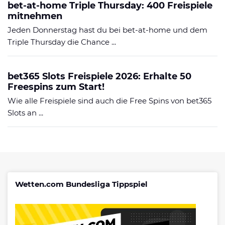
bet-at-home Triple Thursday: 400 Freispiele
mitnehmen
Jeden Donnerstag hast du bei bet-at-home und dem
Triple Thursday die Chance ...
bet365 Slots Freispiele 2026: Erhalte 50
Freespins zum Start!
Wie alle Freispiele sind auch die Free Spins von bet365
Slots an ...
Wetten.com Bundesliga Tippspiel