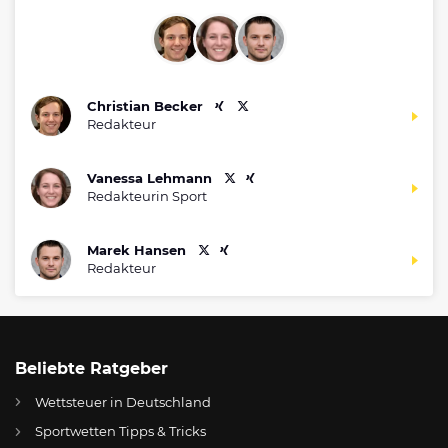
Interwetten Bonus
4.7
/5
100% bis 100€ Neukundenbonus
AGB gelten
Christian Becker
Bwin Bonus
Redakteur
4.7
/5
100% bis zu 100€
AGB gelten
Vanessa Lehmann
Redakteurin Sport
bet-at-home Bonus
Marek Hansen
500 % QUOTENBOOST + 100€
4.6
/5
Redakteur
BONUS
AGB gelten
NEO.bet Bonus
4.6
/5
200% bis zu 50€
Beliebte Ratgeber
AGB gelten
Wettsteuer in Deutschland
Sportwetten Tipps & Tricks
Zum Sportwetten Bonusvergleich