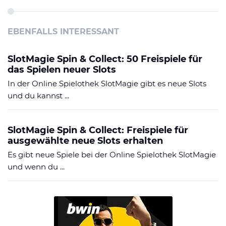
EBENFALLS INTERESSANT
SlotMagie Spin & Collect: 50 Freispiele für
das Spielen neuer Slots
In der Online Spielothek SlotMagie gibt es neue Slots
und du kannst ...
SlotMagie Spin & Collect: Freispiele für
ausgewählte neue Slots erhalten
Es gibt neue Spiele bei der Online Spielothek SlotMagie
und wenn du ...