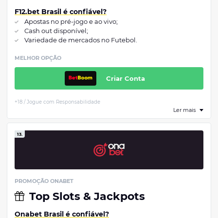
F12.bet Brasil é confiável?
Apostas no pré-jogo e ao vivo;
Cash out disponível;
Variedade de mercados no Futebol.
MELHOR OPÇÃO
Criar Conta
+18 / Jogue com Responsabilidade
Ler mais
13.
PROMOÇÃO ONABET
Top Slots & Jackpots
Onabet Brasil é confiável?