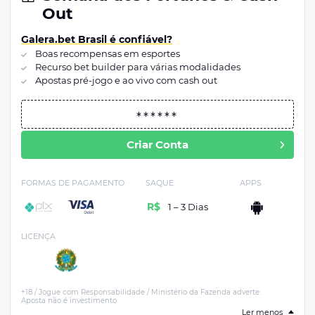
Out
Galera.bet Brasil é confiável?
Boas recompensas em esportes
Recurso bet builder para várias modalidades
Apostas pré-jogo e ao vivo com cash out
Criar Conta
FORMAS DE PAGAMENTO
SAQUE
APPS
1 – 3 Dias
LICENÇA
+18 / Jogue com Responsabilidade / Ministério da Fazenda adverte:
Aposta não é investimento
Ler menos