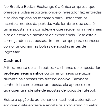
No Brasil, a
Betfair Exchange
é a única empresa que
oferece a bolsa esportiva, onde o investidor faz entradas
e saídas rápidas no mercado para lucrar com os
acontecimentos da partida. Vale lembrar que essa é
uma aposta mais complexa e que requer um nível mais
alto de estudo e também de experiência. Caso esteja
começando nas apostas, tire um tempo para conhecer
como funcionam as bolsas de apostas antes de
ingressar!
Cash out
A ferramenta de
cash out
traz a chance de o apostador
proteger seus ganhos
ou diminuir seus prejuízos
durante as apostas em futebol ao vivo. Também
conhecida como encerrar aposta, ela aparece em
qualquer grande site de apostas de jogos de futebol.
Existe a opção de adicionar um cash out automático,
em que o site encerra a aposta quando atingir o valor