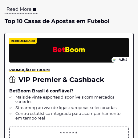
Read More
Top 10 Casas de Apostas em Futebol
RECOMENDADO
4.9
/5
PROMOÇÃO BETBOOM
VIP Premier & Cashback
BetBoom Brasil é confiável?
Mais de vinte esportes disponíveis com mercados
variados
Streaming ao vivo de ligas europeias selecionadas
Centro estatístico integrado para acompanhamento
em tempo real