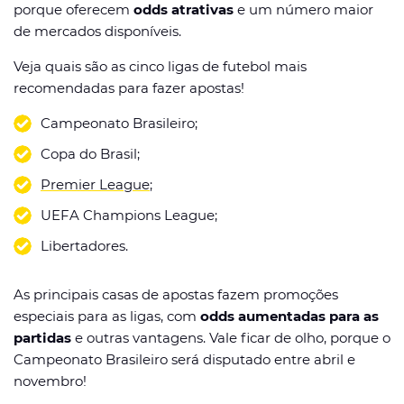
porque oferecem
odds atrativas
e um número maior
de mercados disponíveis.
Veja quais são as cinco ligas de futebol mais
recomendadas para fazer apostas!
Campeonato Brasileiro;
Copa do Brasil;
Premier League
;
UEFA Champions League;
Libertadores.
As principais casas de apostas fazem promoções
especiais para as ligas, com
odds aumentadas para as
partidas
e outras vantagens. Vale ficar de olho, porque o
Campeonato Brasileiro será disputado entre abril e
novembro!