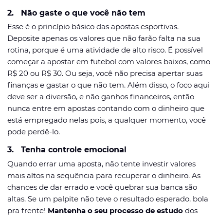
2. Não gaste o que você não tem
Esse é o princípio básico das apostas esportivas.
Deposite apenas os valores que não farão falta na sua
rotina, porque é uma atividade de alto risco. É possível
começar a apostar em futebol com valores baixos, como
R$ 20 ou R$ 30. Ou seja, você não precisa apertar suas
finanças e gastar o que não tem. Além disso, o foco aqui
deve ser a diversão, e não ganhos financeiros, então
nunca entre em apostas contando com o dinheiro que
está empregado nelas pois, a qualquer momento, você
pode perdê-lo.
3. Tenha controle emocional
Quando errar uma aposta, não tente investir valores
mais altos na sequência para recuperar o dinheiro. As
chances de dar errado e você quebrar sua banca são
altas. Se um palpite não teve o resultado esperado, bola
pra frente!
Mantenha o seu processo de estudo
dos