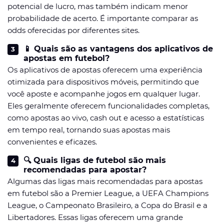
potencial de lucro, mas também indicam menor
probabilidade de acerto. É importante comparar as
odds oferecidas por diferentes sites.
📱 Quais são as vantagens dos aplicativos de
apostas em futebol?
Os aplicativos de apostas oferecem uma experiência
otimizada para dispositivos móveis, permitindo que
você aposte e acompanhe jogos em qualquer lugar.
Eles geralmente oferecem funcionalidades completas,
como apostas ao vivo, cash out e acesso a estatísticas
em tempo real, tornando suas apostas mais
convenientes e eficazes.
🔍 Quais ligas de futebol são mais
recomendadas para apostar?
Algumas das ligas mais recomendadas para apostas
em futebol são a Premier League, a UEFA Champions
League, o Campeonato Brasileiro, a Copa do Brasil e a
Libertadores. Essas ligas oferecem uma grande