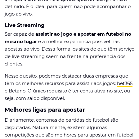
definido. É o ideal para quem não pode acompanhar o
jogo ao vivo.
Live Streaming
Ser capaz de
assistir ao jogo e apostar em futebol no
mesmo lugar
é a melhor experiência possível nas
apostas ao vivo. Dessa forma, os sites de que têm serviço
de live streaming saem na frente na preferência dos
clientes.
Nesse quesito, podemos destacar duas empresas que
têm os melhores recursos para assistir aos jogos:
bet365
e
Betano
. O único requisito é ter conta ativa no site, ou
seja, com saldo disponível.
Melhores ligas para apostar
Diariamente, centenas de partidas de futebol são
disputadas. Naturalmente, existem algumas
competições que são melhores para apostar em futebol,