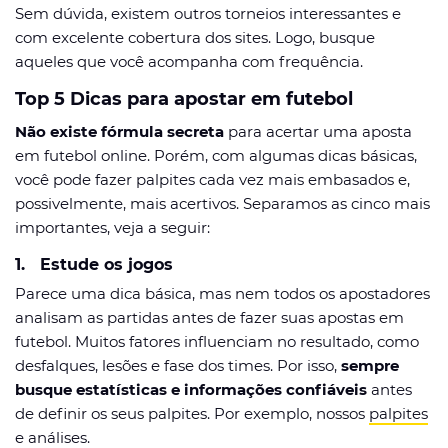
Sem dúvida, existem outros torneios interessantes e
com excelente cobertura dos sites. Logo, busque
aqueles que você acompanha com frequência.
Top 5 Dicas para apostar em futebol
Não existe fórmula secreta
para acertar uma aposta
em futebol online. Porém, com algumas dicas básicas,
você pode fazer palpites cada vez mais embasados e,
possivelmente, mais acertivos. Separamos as cinco mais
importantes, veja a seguir:
1. Estude os jogos
Parece uma dica básica, mas nem todos os apostadores
analisam as partidas antes de fazer suas apostas em
futebol. Muitos fatores influenciam no resultado, como
desfalques, lesões e fase dos times. Por isso,
sempre
busque estatísticas e informações confiáveis
antes
de definir os seus palpites. Por exemplo, nossos
palpites
e análises.