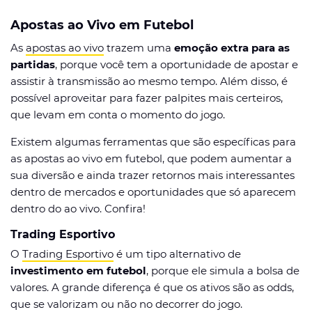
Apostas ao Vivo em Futebol
As
apostas ao vivo
trazem uma
emoção extra para as
partidas
, porque você tem a oportunidade de apostar e
assistir à transmissão ao mesmo tempo. Além disso, é
possível aproveitar para fazer palpites mais certeiros,
que levam em conta o momento do jogo.
Existem algumas ferramentas que são específicas para
as apostas ao vivo em futebol, que podem aumentar a
sua diversão e ainda trazer retornos mais interessantes
dentro de mercados e oportunidades que só aparecem
dentro do ao vivo. Confira!
Trading Esportivo
O
Trading Esportivo
é um tipo alternativo de
investimento em futebol
, porque ele simula a bolsa de
valores. A grande diferença é que os ativos são as odds,
que se valorizam ou não no decorrer do jogo.