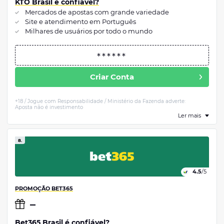
KTO Brasil é confiável?
Mercados de apostas com grande variedade
Site e atendimento em Português
Milhares de usuários por todo o mundo
Criar Conta
+18 / Jogue com Responsabilidade / Ministério da Fazenda adverte:
Aposta não é investimento
Ler mais
8.
4.5
/5
PROMOÇÃO BET365
–
Bet365 Brasil é confiável?