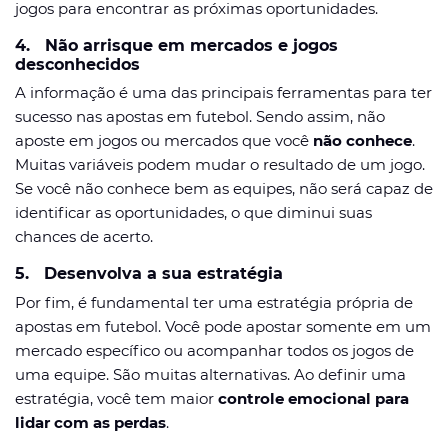
jogos para encontrar as próximas oportunidades.
4. Não arrisque em mercados e jogos
desconhecidos
A informação é uma das principais ferramentas para ter
sucesso nas apostas em futebol. Sendo assim, não
aposte em jogos ou mercados que você
não conhece
.
Muitas variáveis podem mudar o resultado de um jogo.
Se você não conhece bem as equipes, não será capaz de
identificar as oportunidades, o que diminui suas
chances de acerto.
5. Desenvolva a sua estratégia
Por fim, é fundamental ter uma estratégia própria de
apostas em futebol. Você pode apostar somente em um
mercado específico ou acompanhar todos os jogos de
uma equipe. São muitas alternativas. Ao definir uma
estratégia, você tem maior
controle emocional para
lidar com as perdas
.