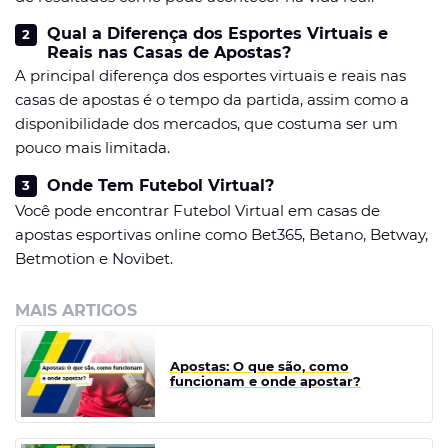
Qual a Diferença dos Esportes Virtuais e
Reais nas Casas de Apostas?
A principal diferença dos esportes virtuais e reais nas
casas de apostas é o tempo da partida, assim como a
disponibilidade dos mercados, que costuma ser um
pouco mais limitada.
Onde Tem Futebol Virtual?
Você pode encontrar Futebol Virtual em casas de
apostas esportivas online como Bet365, Betano, Betway,
Betmotion e Novibet.
MAIS ARTIGOS
Apostas: O que são, como
funcionam e onde apostar?