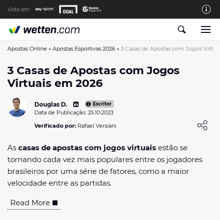
Visto em:
Sobre Nós
A equipe por trás wetten.com
Apostas Online
»
Apostas Esportivas 2026
»
3 Casas de Apostas com Jogos Virtua
Critérios de Avaliação e Seleção
3 Casas de Apostas com Jogos
Virtuais em 2026
Jogo Responsável
Contato
Douglas D.
Escritor
Data de Publicação: 25.10.2023
Procuram-se Escritores
Loading ...
Verificado por:
Rafael Versiani
Responsabilidade de Conteúdo
As
casas de apostas com jogos virtuais
estão se
Divulgação De Afiliados
tornando cada vez mais populares entre os jogadores
brasileiros por uma série de fatores, como a maior
velocidade entre as partidas.
Read More
Guias de
Notícias
Odds
Apostas
Esportivas