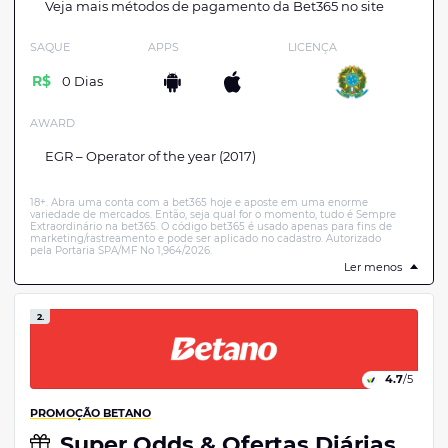
Veja mais métodos de pagamento da Bet365 no site
SAQUE
APPS
LICENÇA
0 Dias
AWARD
EGR – Operator of the year (2017)
18+. Abra uma conta com a bet365 hoje e aposte em uma enorme
variedade de mercados. Então, seja qual for o momento, tudo é Sempre
Extraordinário na bet365. O código bet365 é usado apenas para fins de
marketing/rastreamento e pode ser aplicado no cadastro. Autorizado
pela Portaria SPA/MF No 1,964/2026.
Ler menos
2.
4.7
/5
PROMOÇÃO BETANO
Super Odds & Ofertas Diárias