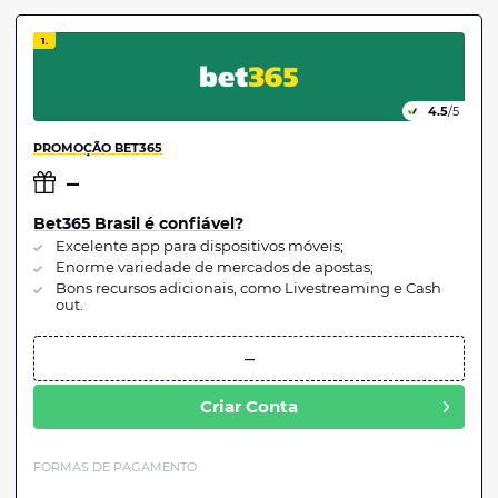
1.
4.5
/5
PROMOÇÃO BET365
–
Bet365 Brasil é confiável?
Excelente app para dispositivos móveis;
Enorme variedade de mercados de apostas;
Bons recursos adicionais, como Livestreaming e Cash
out.
Criar Conta
FORMAS DE PAGAMENTO