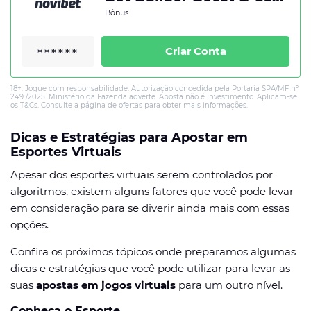
Bônus
|
Criar Conta
18+. Jogue com responsabilidade. Autorização concedida pela Portaria SPA/MF nº
249 /2025. Ministério da Fazenda adverte: Aposta não é investimento. Aplicam-se
os T&Cs. Consulte a página de ofertas para obter mais informações.
Dicas e Estratégias para Apostar em
Esportes Virtuais
Apesar dos esportes virtuais serem controlados por
algoritmos, existem alguns fatores que você pode levar
em consideração para se diverir ainda mais com essas
opções.
Confira os próximos tópicos onde preparamos algumas
dicas e estratégias que você pode utilizar para levar as
suas
apostas em jogos virtuais
para um outro nível.
Conheça o Esporte