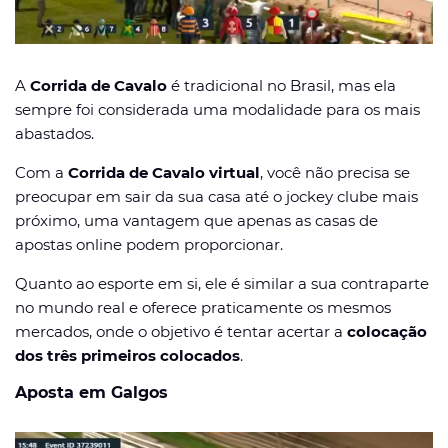
A
Corrida de Cavalo
é tradicional no Brasil, mas ela
sempre foi considerada uma modalidade para os mais
abastados.
Com a
Corrida de Cavalo virtual
, você não precisa se
preocupar em sair da sua casa até o jockey clube mais
próximo, uma vantagem que apenas as casas de
apostas online podem proporcionar.
Quanto ao esporte em si, ele é similar a sua contraparte
no mundo real e oferece praticamente os mesmos
mercados, onde o objetivo é tentar acertar a
colocação
dos três primeiros colocados
.
Aposta em Galgos