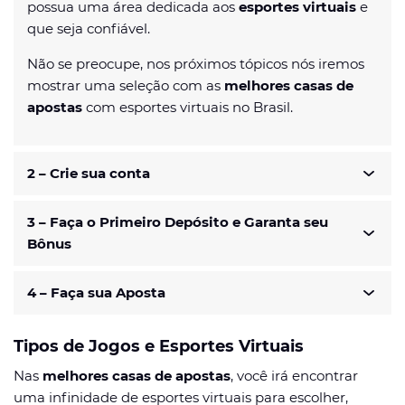
possua uma área dedicada aos
esportes virtuais
e
que seja confiável.
Não se preocupe, nos próximos tópicos nós iremos
mostrar uma seleção com as
melhores casas de
apostas
com esportes virtuais no Brasil.
2 – Crie sua conta
Acesse o site oficial da casa de sua escolha e clique
3 – Faça o Primeiro Depósito e Garanta seu
no botão
“Cadastro”
,
“Registro”
ou similar, quase
Bônus
sempre localizado no canto superior direito da tela.
Depois de cadastrado, faça o login na sua conta e
Preencha o formulário com todas as informações
4 – Faça sua Aposta
clique no botão
“Depósito”
,
“Depositar”
ou similar,
solicitadas, lembre-se de usar seus dados
também localizado no canto superior direito da tela.
Pronto, agora é só escolher o jogo virtual que mais
verdadeiros para não ter problemas e leia com
Tipos de Jogos e Esportes Virtuais
lhe agradar, escolher uma partida e fazer a
análise
atenção os
Termos e Condições
da operadora.
Selecione um dos métodos de pagamento
das odds
.
Nas
melhores casas de apostas
, você irá encontrar
disponíveis, veja os limites mínimos e máximo,
uma infinidade de esportes virtuais para escolher,
defina o valor do seu depósito e realize a transação.
Conforme for selecionando os mercados, seu