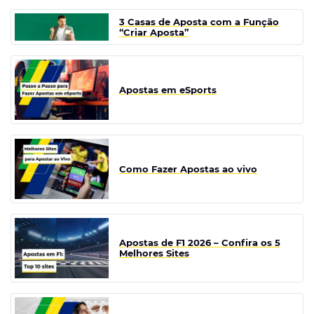
3 Casas de Aposta com a Função
“Criar Aposta”
Apostas em eSports
Como Fazer Apostas ao vivo
Apostas de F1 2026 – Confira os 5
Melhores Sites