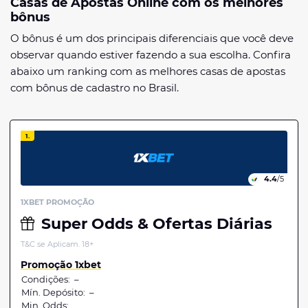
Casas de Apostas Online com os melhores
bônus
O bônus é um dos principais diferenciais que você deve
observar quando estiver fazendo a sua escolha. Confira
abaixo um ranking com as melhores casas de apostas
com bônus de cadastro no Brasil.
1.
4.4
/5
1XBET PROMOÇÃO
Super Odds & Ofertas Diárias
T&C se Aplicam. 18+
Promoção 1xbet
Condições:
–
Mín. Depósito:
–
Min. Odds: