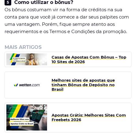
Como utilizar o bônus?
Os bônus costumam vir na forma de créditos na sua
conta para que você já comece a dar seus palpites com
uma vantagem. Porém, fique sempre atento aos
requerimentos e os Termos e Condições da promoção.
MAIS ARTIGOS
Casas de Apostas Com Bônus – Top
10 Sites de 2026
Melhores sites de apostas que
tinham Bônus de Depósito no
Brasil
Apostas Grátis: Melhores Sites Com
Freebets 2026