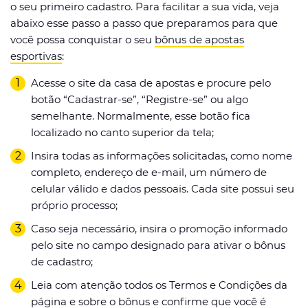
o seu primeiro cadastro. Para facilitar a sua vida, veja
abaixo esse passo a passo que preparamos para que
você possa conquistar o seu
bônus de apostas
esportivas
:
Acesse o site da casa de apostas e procure pelo
botão “Cadastrar-se”, “Registre-se” ou algo
semelhante. Normalmente, esse botão fica
localizado no canto superior da tela;
Insira todas as informações solicitadas, como nome
completo, endereço de e-mail, um número de
celular válido e dados pessoais. Cada site possui seu
próprio processo;
Caso seja necessário, insira o promoção informado
pelo site no campo designado para ativar o bônus
de cadastro;
Leia com atenção todos os Termos e Condições da
página e sobre o bônus e confirme que você é