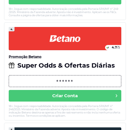
18+. Jogue com responsabilidade. Autorização concedida pela Portaria SPA/MF nº 249
/2025. Ministério da Fazenda adverte: Aposta não é investimento. Aplicam-se os T&Cs.
Consulte a página de ofertas para obter mais informações.
4.
4.7
/5
Promoção Betano
Super Odds & Ofertas Diárias
Criar Conta
18+. Jogue com responsabilidade. Autorização concedida pela Portaria SPA/MF nº
246/2025. Ministério da Fazenda adverte: Aposta não é investimento. O código de
indicação Betano destina-se apenas a fins de rastreamento e não inclui nenhuma oferta
ou incentivo. Termos e condições se aplicam.
5.