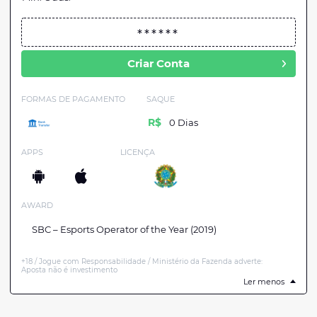
Criar Conta
FORMAS DE PAGAMENTO
SAQUE
0 Dias
APPS
LICENÇA
AWARD
SBC – Esports Operator of the Year (2019)
+18 / Jogue com Responsabilidade / Ministério da Fazenda adverte:
Aposta não é investimento
Ler menos