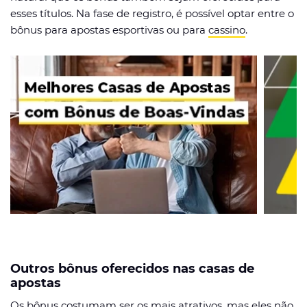
esses títulos. Na fase de registro, é possível optar entre o
bônus para apostas esportivas ou para
cassino
.
Outros bônus oferecidos nas casas de
apostas
Os bônus costumam ser os mais atrativos, mas eles não