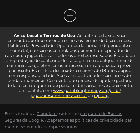
Aviso Legal e Termos de Uso
: Ao utilizar este site, você
concorda que leu e aceitou os nossos Termos de Uso e a nossa
Política de Privacidade. Operamos de forma independente e,
como tal, não somos controlados por nenhum operador de
casinos ou jogos de azar. Todos os direitos reservados. É proibida
a reprodução do conteúdo desta página em qualquer meio de
comunicação, eletrônico ou impresso, sem autorização prévia
por escrito. Este site é destinado a maiores de 18 anos. Jogue
com responsabilidade. Apostas são atividades com riscos de
perdas financeiras. Caso sinta que precisa de ajuda e gostaria
de falar com alguém que possa te dar conselhos e apoio, entre
em contato com
www.gamblingtherapy.org/pt-br/
,
jogadoresanonimos.com.br
ou
ibjr.org
.
Esse site utiliza
Cloudfare
e adere ao
programa de Buscas
Seguras da Google
. Adaptamos as
políticas de privacidade
par
manter seus dados sempre seguros.