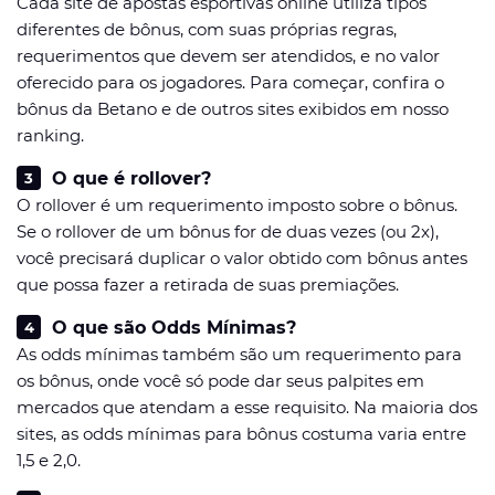
Cada site de apostas esportivas online utiliza tipos
diferentes de bônus, com suas próprias regras,
requerimentos que devem ser atendidos, e no valor
oferecido para os jogadores. Para começar, confira o
bônus da Betano e de outros sites exibidos em nosso
ranking.
O que é rollover?
O rollover é um requerimento imposto sobre o bônus.
Se o rollover de um bônus for de duas vezes (ou 2x),
você precisará duplicar o valor obtido com bônus antes
que possa fazer a retirada de suas premiações.
O que são Odds Mínimas?
As odds mínimas também são um requerimento para
os bônus, onde você só pode dar seus palpites em
mercados que atendam a esse requisito. Na maioria dos
sites, as odds mínimas para bônus costuma varia entre
1,5 e 2,0.