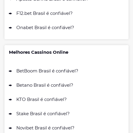
F12.bet Brasil é confiável?
Onabet Brasil é confiável?
Melhores Cassinos Online
BetBoom Brasil é confiável?
Betano Brasil é confiável?
KTO Brasil é confiável?
Stake Brasil é confiável?
Novibet Brasil é confiável?