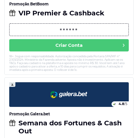
Promoção BetBoom
VIP Premier & Cashback
Criar Conta
18+. Jogue com responsabilidade. Autorização concedida pela Portaria SPA/MF nº
2.103/2024. Ministério da Fazenda adverte: Aposta não é investimento. Aplicam-se os
T&Cs. Faça seu cadastro na plataforma e aposte no mínimo R$ 30. Você tem até 1 ano
após o cadastro para ativar a oferta, e 10 dias para cumprir os requisitos. A ativação é
imediata após a primeira aposta. O rollover é de 1x.
2.
4.8
/5
Promoção Galera.bet
Semana dos Fortunes & Cash
Out