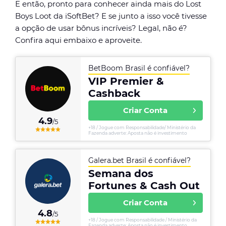
E então, pronto para conhecer ainda mais do Lost
Boys Loot da iSoftBet? E se junto a isso você tivesse
a opção de usar bônus incríveis? Legal, não é?
Confira aqui embaixo e aproveite.
BetBoom Brasil é confiável?
VIP Premier &
Cashback
Criar Conta
4.9
/5
+18 / Jogue com Responsabilidade/ Ministério da
Fazenda adverte: Aposta não é investimento
Galera.bet Brasil é confiável?
Semana dos
Fortunes & Cash Out
Criar Conta
4.8
/5
+18 / Jogue com Responsabilidade / Ministério da
Fazenda adverte: Aposta não é investimento