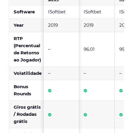
Software
ISoftbet
ISoftbet
ISoftb
Year
2019
2019
2019
RTP
(Percentual
–
96.01
95.88
de Retorno
ao Jogador)
Volatilidade
–
–
–
Bonus
Rounds
Giros grátis
/ Rodadas
grátis