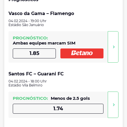
Vasco da Gama – Flamengo
04.02.2024 - 19:00 Uhr
Estádio São Januário
PROGNÓSTICO:
Ambas equipes marcam SIM
1.85
Santos FC – Guarani FC
04.02.2024 - 18:00 Uhr
Estádio Vila Belmiro
PROGNÓSTICO:
Menos de 2.5 gols
1.74