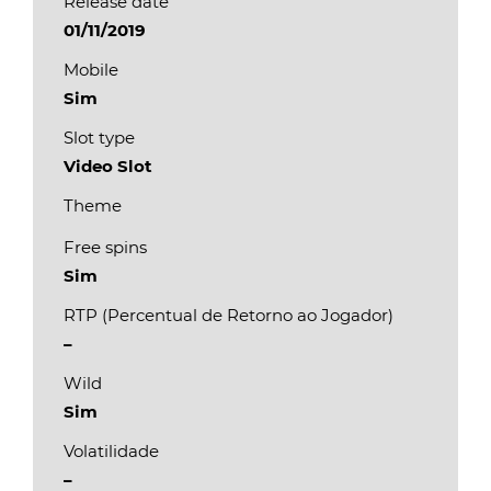
Release date
01/11/2019
Mobile
Sim
Slot type
Video Slot
Theme
Free spins
Sim
RTP (Percentual de Retorno ao Jogador)
–
Wild
Sim
Volatilidade
–