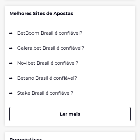
Melhores Sites de Apostas
BetBoom Brasil é confiável?
Galera.bet Brasil é confiável?
Novibet Brasil é confiável?
Betano Brasil é confiável?
Stake Brasil é confiável?
Ler mais
Prognósticos