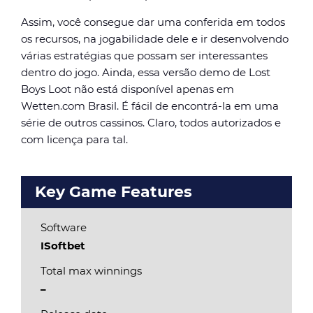
Assim, você consegue dar uma conferida em todos
os recursos, na jogabilidade dele e ir desenvolvendo
várias estratégias que possam ser interessantes
dentro do jogo. Ainda, essa versão demo de Lost
Boys Loot não está disponível apenas em
Wetten.com Brasil. É fácil de encontrá-la em uma
série de outros cassinos. Claro, todos autorizados e
com licença para tal.
Key Game Features
Software
ISoftbet
Total max winnings
–