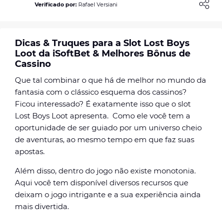
Loading ...
Verificado por:
Rafael Versiani
Dicas & Truques para a Slot Lost Boys
Loot da iSoftBet & Melhores Bônus de
Cassino
Que tal combinar o que há de melhor no mundo da
fantasia com o clássico esquema dos cassinos?
Ficou interessado? É exatamente isso que o slot
Lost Boys Loot apresenta. Como ele você tem a
oportunidade de ser guiado por um universo cheio
de aventuras, ao mesmo tempo em que faz suas
apostas.
Além disso, dentro do jogo não existe monotonia.
Aqui você tem disponível diversos recursos que
deixam o jogo intrigante e a sua experiência ainda
mais divertida.