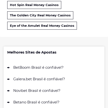
Hot Spin Real Money Casinos
The Golden City Real Money Casinos
Eye of the Amulet Real Money Casinos
Melhores Sites de Apostas
BetBoom Brasil é confiável?
Galera.bet Brasil é confiável?
Novibet Brasil é confiável?
Betano Brasil é confiável?