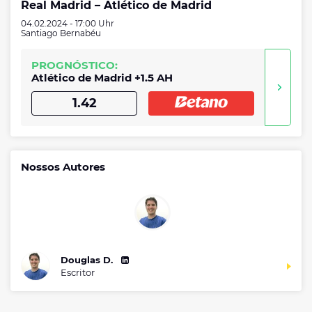
Real Madrid – Atlético de Madrid
04.02.2024 - 17:00 Uhr
Santiago Bernabéu
PROGNÓSTICO:
Atlético de Madrid +1.5 AH
1.42
Nossos Autores
Douglas D.
Escritor