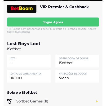
VIP Premier & Cashback
Jogar Agora
+18 / Jogue com Responsabilidade/ Ministério da Fazenda adverte: Aposta
não é investimento
Lost Boys Loot
iSoftbet
RTP
OPERADORA DE JOGOS
-
iSoftbet
DATA DE LANÇAMENTO
VARIAÇÕES DE JOGOS
11/2019
Video
Sobre o iSoftbet
iSoftbet Games (11)