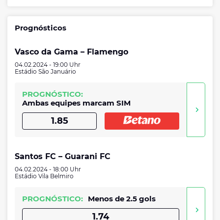
Prognósticos
Vasco da Gama – Flamengo
04.02.2024 - 19:00 Uhr
Estádio São Januário
PROGNÓSTICO:
Ambas equipes marcam SIM
1.85
Santos FC – Guarani FC
04.02.2024 - 18:00 Uhr
Estádio Vila Belmiro
PROGNÓSTICO:
Menos de 2.5 gols
1.74