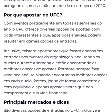
octógono e com isso não luta desde o começo de 2020.
Por que apostar no UFC?
Com eventos praticamente em todas as semanas do
ano, o UFC oferece diversas opções de apostas, com
odds interessantes e que, após boas análises, podem
resultar em ótimas opções de entradas.
Inclusive, existem apostadores que focam apenas em
entradas nos eventos da organização, analisando os
duelos durante a semana e então encontrando as
melhores opções de apostas. Portanto, sempre faça
uma boa análise, visando encontrar as melhores opções
em cada duelo. Porém, jogue de forma consciente e
com equilíbrio, e apenas aposte valores que não
comprometa a sua vida financeira.
Principais mercados e dicas
São diversas opções de entradas no UFC. Inclusive é