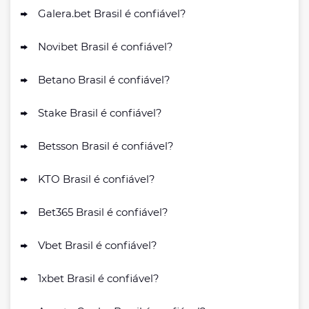
Galera.bet Brasil é confiável?
Novibet Brasil é confiável?
Betano Brasil é confiável?
Stake Brasil é confiável?
Betsson Brasil é confiável?
KTO Brasil é confiável?
Bet365 Brasil é confiável?
Vbet Brasil é confiável?
1xbet Brasil é confiável?