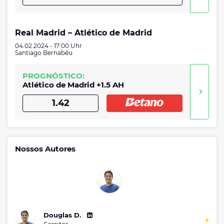
Real Madrid – Atlético de Madrid
04.02.2024 - 17:00 Uhr
Santiago Bernabéu
PROGNÓSTICO:
Atlético de Madrid +1.5 AH
1.42
Nossos Autores
Douglas D.