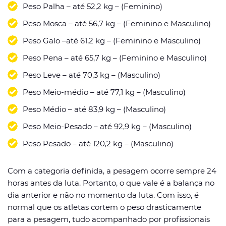
Peso Palha – até 52,2 kg – (Feminino)
Peso Mosca – até 56,7 kg – (Feminino e Masculino)
Peso Galo –até 61,2 kg – (Feminino e Masculino)
Peso Pena – até 65,7 kg – (Feminino e Masculino)
Peso Leve – até 70,3 kg – (Masculino)
Peso Meio-médio – até 77,1 kg – (Masculino)
Peso Médio – até 83,9 kg – (Masculino)
Peso Meio-Pesado – até 92,9 kg – (Masculino)
Peso Pesado – até 120,2 kg – (Masculino)
Com a categoria definida, a pesagem ocorre sempre 24
horas antes da luta. Portanto, o que vale é a balança no
dia anterior e não no momento da luta. Com isso, é
normal que os atletas cortem o peso drasticamente
para a pesagem, tudo acompanhado por profissionais