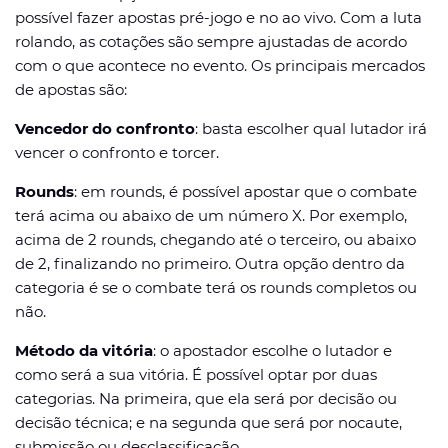
possível fazer apostas pré-jogo e no ao vivo. Com a luta
rolando, as cotações são sempre ajustadas de acordo
com o que acontece no evento. Os principais mercados
de apostas são:
Vencedor do confronto
: basta escolher qual lutador irá
vencer o confronto e torcer.
Rounds
: em rounds, é possível apostar que o combate
terá acima ou abaixo de um número X. Por exemplo,
acima de 2 rounds, chegando até o terceiro, ou abaixo
de 2, finalizando no primeiro. Outra opção dentro da
categoria é se o combate terá os rounds completos ou
não.
Método da vitória
: o apostador escolhe o lutador e
como será a sua vitória. É possível optar por duas
categorias. Na primeira, que ela será por decisão ou
decisão técnica; e na segunda que será por nocaute,
submissão ou desclassificação.