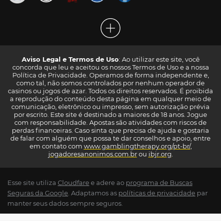
Aviso Legal e Termos de Uso
: Ao utilizar este site, você
concorda que leu e aceitou os nossos Termos de Uso e a nossa
Política de Privacidade. Operamos de forma independente e,
como tal, não somos controlados por nenhum operador de
casinos ou jogos de azar. Todos os direitos reservados. É proibida
a reprodução do conteúdo desta página em qualquer meio de
comunicação, eletrônico ou impresso, sem autorização prévia
por escrito. Este site é destinado a maiores de 18 anos. Jogue
com responsabilidade. Apostas são atividades com riscos de
perdas financeiras. Caso sinta que precisa de ajuda e gostaria
de falar com alguém que possa te dar conselhos e apoio, entre
em contato com
www.gamblingtherapy.org/pt-br/
,
jogadoresanonimos.com.br
ou
ibjr.org
.
Esse site utiliza
Cloudfare
e adere ao
programa de Buscas
Seguras da Google
. Adaptamos as
políticas de privacidade
par
manter seus dados sempre seguros.