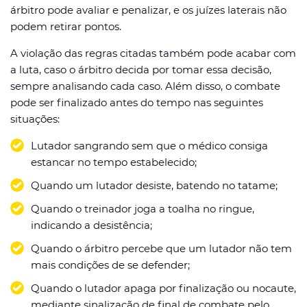
árbitro pode avaliar e penalizar, e os juízes laterais não
podem retirar pontos.
A violação das regras citadas também pode acabar com
a luta, caso o árbitro decida por tomar essa decisão,
sempre analisando cada caso. Além disso, o combate
pode ser finalizado antes do tempo nas seguintes
situações:
Lutador sangrando sem que o médico consiga
estancar no tempo estabelecido;
Quando um lutador desiste, batendo no tatame;
Quando o treinador joga a toalha no ringue,
indicando a desistência;
Quando o árbitro percebe que um lutador não tem
mais condições de se defender;
Quando o lutador apaga por finalização ou nocaute,
mediante sinalização de final de combate pelo