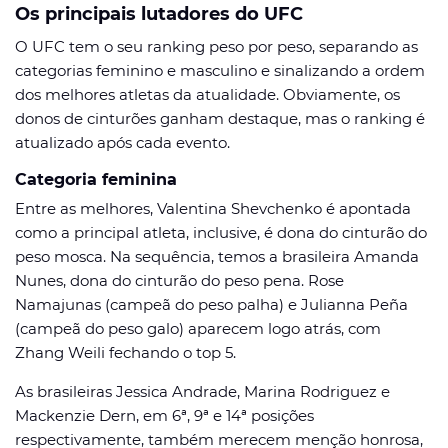
Os principais lutadores do UFC
O UFC tem o seu ranking peso por peso, separando as
categorias feminino e masculino e sinalizando a ordem
dos melhores atletas da atualidade. Obviamente, os
donos de cinturões ganham destaque, mas o ranking é
atualizado após cada evento.
Categoria feminina
Entre as melhores, Valentina Shevchenko é apontada
como a principal atleta, inclusive, é dona do cinturão do
peso mosca. Na sequência, temos a brasileira Amanda
Nunes, dona do cinturão do peso pena. Rose
Namajunas (campeã do peso palha) e Julianna Peña
(campeã do peso galo) aparecem logo atrás, com
Zhang Weili fechando o top 5.
As brasileiras Jessica Andrade, Marina Rodriguez e
Mackenzie Dern, em 6ª, 9ª e 14ª posições
respectivamente, também merecem menção honrosa,