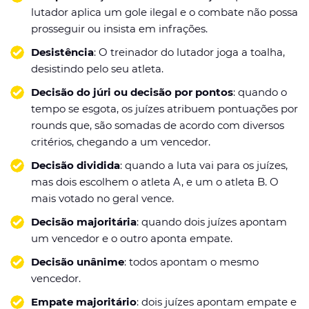
lutador aplica um gole ilegal e o combate não possa
prosseguir ou insista em infrações.
Desistência
: O treinador do lutador joga a toalha,
desistindo pelo seu atleta.
Decisão do júri ou decisão por pontos
: quando o
tempo se esgota, os juízes atribuem pontuações por
rounds que, são somadas de acordo com diversos
critérios, chegando a um vencedor.
Decisão dividida
: quando a luta vai para os juízes,
mas dois escolhem o atleta A, e um o atleta B. O
mais votado no geral vence.
Decisão majoritária
: quando dois juízes apontam
um vencedor e o outro aponta empate.
Decisão unânime
: todos apontam o mesmo
vencedor.
Empate majoritário
: dois juízes apontam empate e