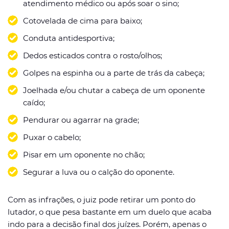
atendimento médico ou após soar o sino;
Cotovelada de cima para baixo;
Conduta antidesportiva;
Dedos esticados contra o rosto/olhos;
Golpes na espinha ou a parte de trás da cabeça;
Joelhada e/ou chutar a cabeça de um oponente
caído;
Pendurar ou agarrar na grade;
Puxar o cabelo;
Pisar em um oponente no chão;
Segurar a luva ou o calção do oponente.
Com as infrações, o juiz pode retirar um ponto do
lutador, o que pesa bastante em um duelo que acaba
indo para a decisão final dos juízes. Porém, apenas o