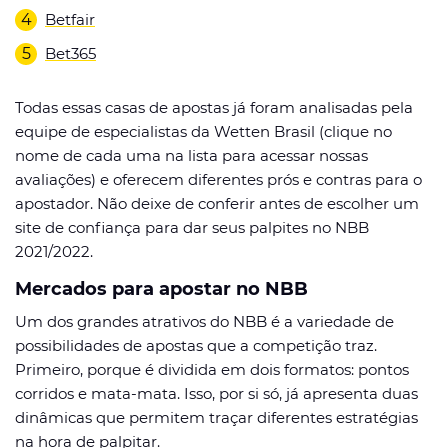
Betfair
Bet365
Todas essas casas de apostas já foram analisadas pela
equipe de especialistas da Wetten Brasil (clique no
nome de cada uma na lista para acessar nossas
avaliações) e oferecem diferentes prós e contras para o
apostador. Não deixe de conferir antes de escolher um
site de confiança para dar seus palpites no NBB
2021/2022.
Mercados para apostar no NBB
Um dos grandes atrativos do NBB é a variedade de
possibilidades de apostas que a competição traz.
Primeiro, porque é dividida em dois formatos: pontos
corridos e mata-mata. Isso, por si só, já apresenta duas
dinâmicas que permitem traçar diferentes estratégias
na hora de palpitar.