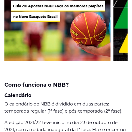
Como funciona o NBB?
Calendário
O calendário do NBB é dividido em duas partes:
temporada regular (1ª fase) e pós-temporada (2ª fase).
A edição 2021/22 teve início no dia 23 de outubro de
2021, com a rodada inaugural da 1ª fase. Ela se encerrou