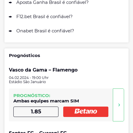
Aposta Ganha Brasil é confiável?
F12.bet Brasil é confiável?
Onabet Brasil é confiável?
Prognósticos
Vasco da Gama – Flamengo
04.02.2024 - 19:00 Uhr
Estádio São Januário
PROGNÓSTICO:
Ambas equipes marcam SIM
1.85