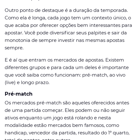
Outro ponto de destaque é a duração da temporada.
Como ela é longa, cada jogo tem um contexto único, o
que acaba por oferecer opções bem interessantes para
apostar. Você pode diversificar seus palpites e sair da
monotonia de sempre investir nas mesmas apostas
sempre.
E é aí que entram os mercados de apostas. Existem
diferentes grupos e para cada um deles é importante
que você saiba como funcionam: pré-match, ao vivo
(live) e longo prazo.
Pré-match
Os mercados pré-match são aqueles oferecidos antes
de uma partida começar. Eles podem ou não seguir
ativos enquanto um jogo está rolando e nesta
modalidade estão mercados bem famosos, como
handicap, vencedor da partida, resultado do 1º quarto,