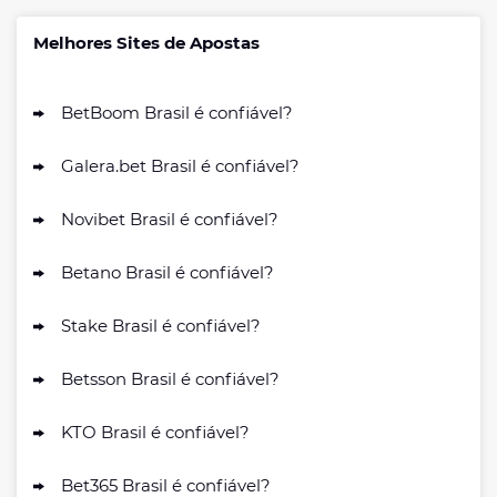
Melhores Sites de Apostas
BetBoom Brasil é confiável?
Galera.bet Brasil é confiável?
Novibet Brasil é confiável?
Betano Brasil é confiável?
Stake Brasil é confiável?
Betsson Brasil é confiável?
KTO Brasil é confiável?
Bet365 Brasil é confiável?