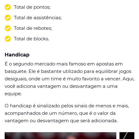
Total de pontos;
Total de assistências;
Total de rebotes;
Total de blocks.
Handicap
É o segundo mercado mais famoso em apostas em
basquete. Ele é bastante utilizado para equilibrar jogos
desiguais, onde um time é muito favorito a vencer. Aqui,
você adiciona vantagem ou desvantagem a uma
equipe.
O handicap é sinalizado pelos sinais de menos e mais,
acompanhados de um número, que é o valor da
vantagem ou desvantagem que será adicionada.