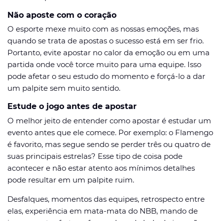
Não aposte com o coração
O esporte mexe muito com as nossas emoções, mas
quando se trata de apostas o sucesso está em ser frio.
Portanto, evite apostar no calor da emoção ou em uma
partida onde você torce muito para uma equipe. Isso
pode afetar o seu estudo do momento e forçá-lo a dar
um palpite sem muito sentido.
Estude o jogo antes de apostar
O melhor jeito de entender como apostar é estudar um
evento antes que ele comece. Por exemplo: o Flamengo
é favorito, mas segue sendo se perder três ou quatro de
suas principais estrelas? Esse tipo de coisa pode
acontecer e não estar atento aos mínimos detalhes
pode resultar em um palpite ruim.
Desfalques, momentos das equipes, retrospecto entre
elas, experiência em mata-mata do NBB, mando de