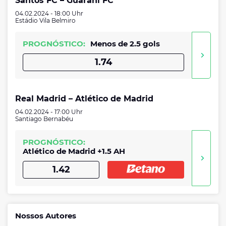
Santos FC – Guarani FC
04.02.2024 - 18:00 Uhr
Estádio Vila Belmiro
PROGNÓSTICO:
Menos de 2.5 gols
1.74
Real Madrid – Atlético de Madrid
04.02.2024 - 17:00 Uhr
Santiago Bernabéu
PROGNÓSTICO:
Atlético de Madrid +1.5 AH
1.42
Nossos Autores