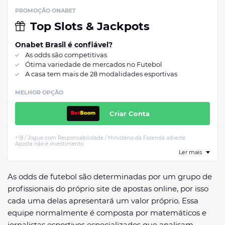
PROMOÇÃO ONABET
Top Slots & Jackpots
Onabet Brasil é confiável?
As odds são competitivas
Ótima variedade de mercados no Futebol
A casa tem mais de 28 modalidades esportivas
MELHOR OPÇÃO
Criar Conta
+18 / Jogue com Responsabilidade / Ministério da Fazenda adverte:
Aposta não é investimento
Ler mais
As odds de futebol são determinadas por um grupo de
profissionais do próprio site de apostas online, por isso
cada uma delas apresentará um valor próprio. Essa
equipe normalmente é composta por matemáticos e
jornalistas esportivos especializados que analisam