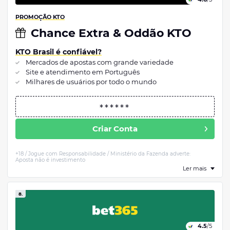
PROMOÇÃO KTO
Chance Extra & Oddão KTO
KTO Brasil é confiável?
Mercados de apostas com grande variedade
Site e atendimento em Português
Milhares de usuários por todo o mundo
Criar Conta
+18 / Jogue com Responsabilidade / Ministério da Fazenda adverte:
Aposta não é investimento
Ler mais
8.
4.5
/5