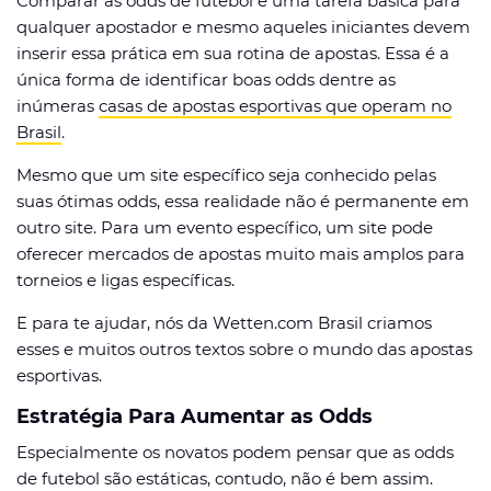
Comparar as odds de futebol é uma tarefa básica para
qualquer apostador e mesmo aqueles iniciantes devem
inserir essa prática em sua rotina de apostas. Essa é a
única forma de identificar boas odds dentre as
inúmeras
casas de apostas esportivas que operam no
Brasil
.
Mesmo que um site específico seja conhecido pelas
suas ótimas odds, essa realidade não é permanente em
outro site. Para um evento específico, um site pode
oferecer mercados de apostas muito mais amplos para
torneios e ligas específicas.
E para te ajudar, nós da Wetten.com Brasil criamos
esses e muitos outros textos sobre o mundo das apostas
esportivas.
Estratégia Para Aumentar as Odds
Especialmente os novatos podem pensar que as odds
de futebol são estáticas, contudo, não é bem assim.