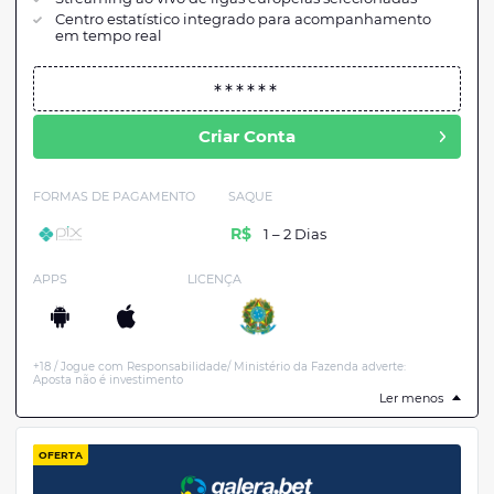
Centro estatístico integrado para acompanhamento
em tempo real
Criar Conta
FORMAS DE PAGAMENTO
SAQUE
1 – 2 Dias
APPS
LICENÇA
+18 / Jogue com Responsabilidade/ Ministério da Fazenda adverte:
Aposta não é investimento
Ler menos
OFERTA