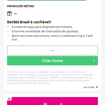
PROMOÇÃO BET365
–
Bet365 Brasil é confiável?
Excelente app para dispositivos móveis;
Enorme variedade de mercados de apostas;
Bons recursos adicionais, como Livestreaming e Cash
out.
Criar Conta
18+. Abra uma conta com a bet365 hoje e aposte em uma enorme
variedade de mercados. Então, seja qual for o momento, tudo é Sempre
Extraordinário na bet365. O código bet365 é usado apenas para fins de
marketing/rastreamento e pode ser aplicado no cadastro. Autorizado
pela Portaria SPA/MF No 1,964/2026.
Ler mais
9.