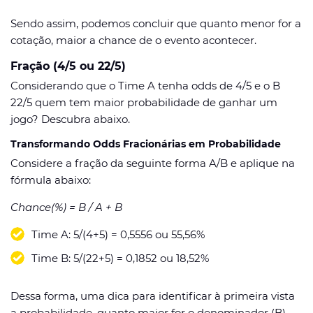
Sendo assim, podemos concluir que quanto menor for a
cotação, maior a chance de o evento acontecer.
Fração (4/5 ou 22/5)
Considerando que o Time A tenha odds de 4/5 e o B
22/5 quem tem maior probabilidade de ganhar um
jogo? Descubra abaixo.
Transformando Odds Fracionárias em Probabilidade
Considere a fração da seguinte forma A/B e aplique na
fórmula abaixo:
Chance(%) = B / A + B
Time A: 5/(4+5) = 0,5556 ou 55,56%
Time B: 5/(22+5) = 0,1852 ou 18,52%
Dessa forma, uma dica para identificar à primeira vista
a probabilidade, quanto maior for o denominador (B)