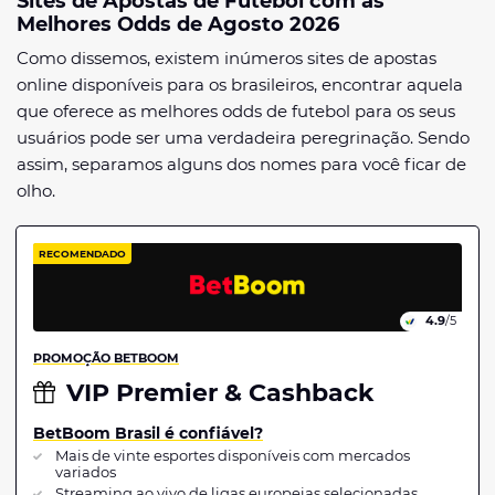
Sites de Apostas de Futebol com as
Melhores Odds de Agosto 2026
Como dissemos, existem inúmeros sites de apostas
online disponíveis para os brasileiros, encontrar aquela
que oferece as melhores odds de futebol para os seus
usuários pode ser uma verdadeira peregrinação. Sendo
assim, separamos alguns dos nomes para você ficar de
olho.
RECOMENDADO
4.9
/5
PROMOÇÃO BETBOOM
VIP Premier & Cashback
BetBoom Brasil é confiável?
Mais de vinte esportes disponíveis com mercados
variados
Streaming ao vivo de ligas europeias selecionadas