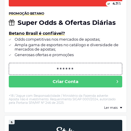
4.7
/5
PROMOÇÃO BETANO
Super Odds & Ofertas Diárias
Betano Brasil é confiável?
Odds competitivas nos mercados de apostas;
Ampla gama de esportes no catálogo e diversidade de
mercados de apostas;
Generosas ofertas e promoções
Criar Conta
+18 / Jogue com Responsabilidade / Ministério da Fazenda adverte:
Aposta não é investimento. Requerimento SIGAP 0001/2024, autorizado
pela Portaria SPA/MF Nº 246 de 2025.
Ler mais
5.