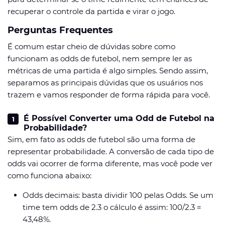
recuperar o controle da partida e virar o jogo.
Perguntas Frequentes
É comum estar cheio de dúvidas sobre como
funcionam as odds de futebol, nem sempre ler as
métricas de uma partida é algo simples. Sendo assim,
separamos as principais dúvidas que os usuários nos
trazem e vamos responder de forma rápida para você.
É Possível Converter uma Odd de Futebol na
Probabilidade?
Sim, em fato as odds de futebol são uma forma de
representar probabilidade. A conversão de cada tipo de
odds vai ocorrer de forma diferente, mas você pode ver
como funciona abaixo:
Odds decimais: basta dividir 100 pelas Odds. Se um
time tem odds de 2.3 o cálculo é assim: 100/2.3 =
43,48%.