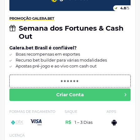
4.8
/5
PROMOÇÃO GALERA.BET
Semana dos Fortunes & Cash
Out
Galera.bet Brasil é confiável?
Boas recompensas em esportes
Recurso bet builder para várias modalidades
Apostas pré-jogo e ao vivo com cash out
Criar Conta
FORMAS DE PAGAMENTO
SAQUE
APPS
1 – 3 Dias
LICENÇA