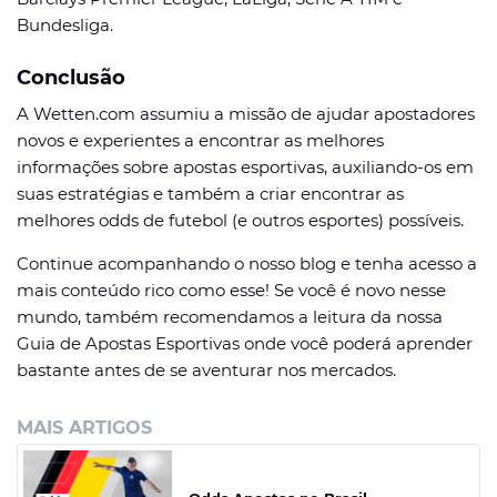
Bundesliga.
Conclusão
A Wetten.com assumiu a missão de ajudar apostadores
novos e experientes a encontrar as melhores
informações sobre apostas esportivas, auxiliando-os em
suas estratégias e também a criar encontrar as
melhores odds de futebol (e outros esportes) possíveis.
Continue acompanhando o nosso blog e tenha acesso a
mais conteúdo rico como esse! Se você é novo nesse
mundo, também recomendamos a leitura da nossa
Guia de Apostas Esportivas onde você poderá aprender
bastante antes de se aventurar nos mercados.
MAIS ARTIGOS