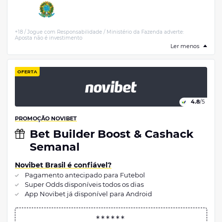
+18 / Jogue com Responsabilidade / Ministério da Fazenda adverte:
Aposta não é investimento
Ler menos
OFERTA
4.8
/5
PROMOÇÃO NOVIBET
Bet Builder Boost & Cashack
Semanal
Novibet Brasil é confiável?
Pagamento antecipado para Futebol
Super Odds disponíveis todos os dias
App Novibet já disponível para Android