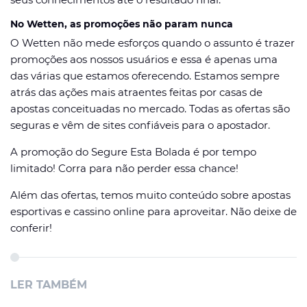
No Wetten, as promoções não param nunca
O Wetten não mede esforços quando o assunto é trazer
promoções aos nossos usuários e essa é apenas uma
das várias que estamos oferecendo. Estamos sempre
atrás das ações mais atraentes feitas por casas de
apostas conceituadas no mercado. Todas as ofertas são
seguras e vêm de sites confiáveis para o apostador.
A promoção do Segure Esta Bolada é por tempo
limitado! Corra para não perder essa chance!
Além das ofertas, temos muito conteúdo sobre apostas
esportivas e cassino online para aproveitar. Não deixe de
conferir!
LER TAMBÉM