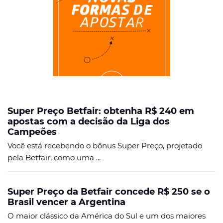
Super Preço Betfair: obtenha R$ 240 em
apostas com a decisão da Liga dos
Campeões
Você está recebendo o bônus Super Preço, projetado
pela Betfair, como uma ...
Super Preço da Betfair concede R$ 250 se o
Brasil vencer a Argentina
O maior clássico da América do Sul e um dos maiores