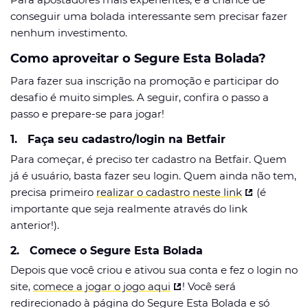
conseguir uma bolada interessante sem precisar fazer
nenhum investimento.
Como aproveitar o Segure Esta Bolada?
Para fazer sua inscrição na promoção e participar do
desafio é muito simples. A seguir, confira o passo a
passo e prepare-se para jogar!
1. Faça seu cadastro/login na Betfair
Para começar, é preciso ter cadastro na Betfair. Quem
já é usuário, basta fazer seu login. Quem ainda não tem,
precisa primeiro
realizar o cadastro neste link
(é
importante que seja realmente através do link
anterior!).
2. Comece o Segure Esta Bolada
Depois que você criou e ativou sua conta e fez o login no
site,
comece a jogar o jogo aqui
! Você será
redirecionado à página do Segure Esta Bolada e só