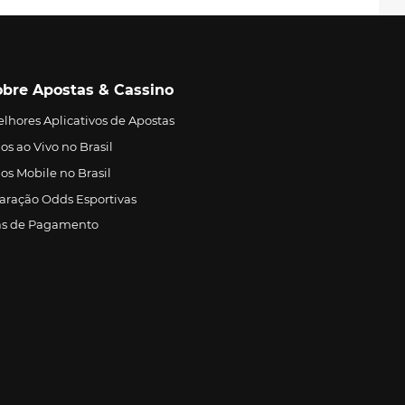
obre Apostas & Cassino
lhores Aplicativos de Apostas
os ao Vivo no Brasil
os Mobile no Brasil
ração Odds Esportivas
s de Pagamento