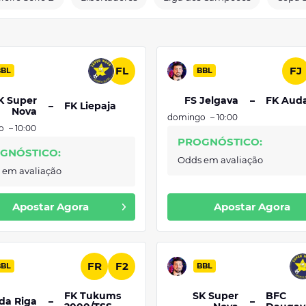
FL
FJ
BBL
BBL
K Super
FS Jelgava
–
FK Auda
–
FK Liepaja
Nova
domingo
10:00
o
10:00
PROGNÓSTICO:
GNÓSTICO:
Odds em avaliação
 em avaliação
Apostar Agora
Apostar Agora
FR
F2
BBL
BBL
FK Tukums
SK Super
BFC
da Riga
–
–