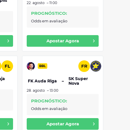
ils
22. agosto
11:00
PROGNÓSTICO:
Odds em avaliação
Apostar Agora
FL
FR
BBL
aja
SK Super
FK Auda Riga
–
Nova
28. agosto
13:00
PROGNÓSTICO:
Odds em avaliação
Apostar Agora