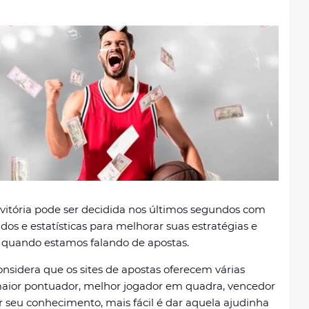
itória pode ser decidida nos últimos segundos com
s e estatísticas para melhorar suas estratégias e
e quando estamos falando de apostas.
nsidera que os sites de apostas oferecem várias
aior pontuador, melhor jogador em quadra, vencedor
or seu conhecimento, mais fácil é dar aquela ajudinha