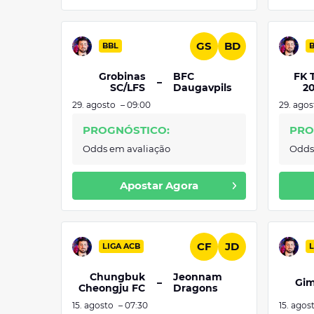
GS
BD
BBL
Grobinas
BFC
FK 
–
SC/LFS
Daugavpils
2
29. agosto
09:00
29. agos
PROGNÓSTICO:
PRO
Odds em avaliação
Odds
Apostar Agora
CF
JD
LIGA ACB
L
Chungbuk
Jeonnam
–
Gim
Cheongju FC
Dragons
15. agosto
07:30
15. agos