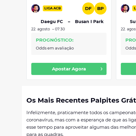
DF
BP
LIGA ACB
L
Daegu FC
–
Busan I Park
Su
22. agosto
07:30
22. agos
PROGNÓSTICO:
PRO
Odds em avaliação
Odds
Apostar Agora
Os Mais Recentes Palpites Grá
Infelizmente, praticamente todos os campeona
coronavírus, mas com a esperança de que as lig
esse tempo para aproveitar algumas das melhore
para as quadras.