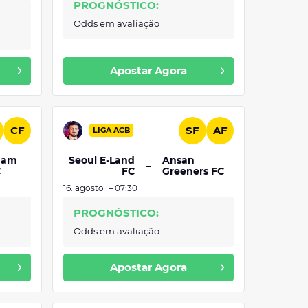
PROGNÓSTICO:
Odds em avaliação
Apostar Agora
CF
SF
AF
LIGA ACB
nam
Seoul E-Land
Ansan
–
C
FC
Greeners FC
16. agosto
07:30
PROGNÓSTICO:
Odds em avaliação
Apostar Agora