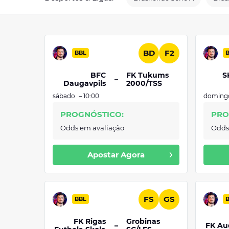
07.
07.
07.
KTO Brasil é confiável?
Promoção KTO Brasil
confiável?
Bet365 Brasil é
08.
08.
08.
Promoção Bet365 Brasil
Vbet Brasil é confiável?
confiável?
Bet365 Brasil é
09.
09.
09.
Vbet Brasil é confiável?
Promoção Vbet Brasil
confiável?
BD
F2
BBL
10.
10.
10.
1xbet Brasil é confiável?
Promoção 1xbet Brasil
1xbet Brasil é confiável?
BFC
FK Tukums
S
–
Daugavpils
2000/TSS
sábado
10:00
doming
PROGNÓSTICO:
PRO
Odds em avaliação
Odds
Apostar Agora
FS
GS
BBL
FK Rigas
Grobinas
–
FK Au