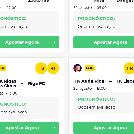
2000/TSS
Nova
Daugavp
to
12:00
22. agosto
09:00
GNÓSTICO:
PROGNÓSTICO:
 em avaliação
Odds em avaliação
Apostar Agora
Apostar Agora
FS
RF
FR
BBL
BBL
K Rigas
FK Auda Riga
–
FK Liep
–
Riga FC
a Skola
25. agosto
13:00
to
13:00
PROGNÓSTICO:
GNÓSTICO:
Odds em avaliação
 em avaliação
Apostar Agora
Apostar Agora