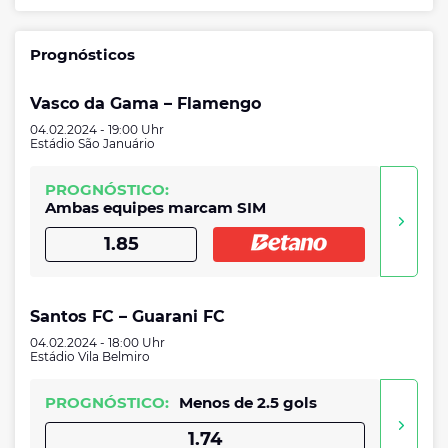
Prognósticos
Vasco da Gama – Flamengo
04.02.2024 - 19:00 Uhr
Estádio São Januário
PROGNÓSTICO:
Ambas equipes marcam SIM
1.85
Santos FC – Guarani FC
04.02.2024 - 18:00 Uhr
Estádio Vila Belmiro
PROGNÓSTICO:
Menos de 2.5 gols
1.74