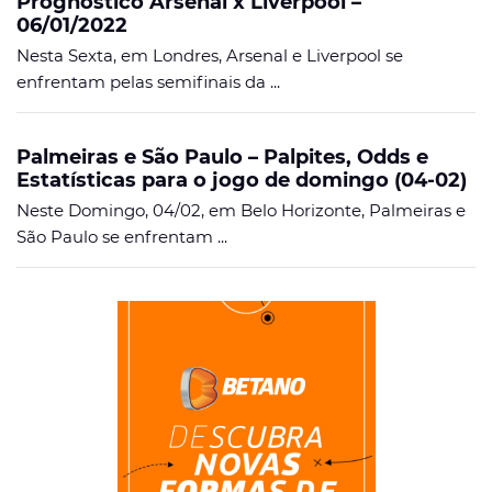
Prognóstico Arsenal x Liverpool –
06/01/2022
Nesta Sexta, em Londres, Arsenal e Liverpool se
enfrentam pelas semifinais da ...
Palmeiras e São Paulo – Palpites, Odds e
Estatísticas para o jogo de domingo (04-02)
Neste Domingo, 04/02, em Belo Horizonte, Palmeiras e
São Paulo se enfrentam ...