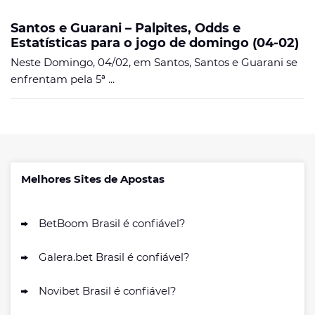
Santos e Guarani – Palpites, Odds e
Estatísticas para o jogo de domingo (04-02)
Neste Domingo, 04/02, em Santos, Santos e Guarani se
enfrentam pela 5ª ...
Melhores Sites de Apostas
BetBoom Brasil é confiável?
Galera.bet Brasil é confiável?
Novibet Brasil é confiável?