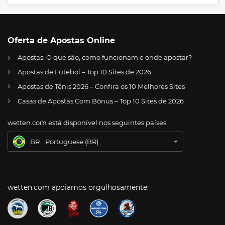
Oferta de Apostas Online
BR
Cuiabá e Athletico-PR – Palpites, Odds e Estatísticas para o jogo de quarta (06-12)
Apostas: O que são, como funcionam e onde apostar?
AT
Online Wetten Österreich
Apostas de Futebol – Top 10 Sites de 2026
Apostas de Tênis 2026 – Confira os 10 Melhores Sites
CH
Online Glücksspiel Schweiz
Casas de Apostas Com Bônus – Top 10 Sites de 2026
DE
Online Wetten
wetten.com está disponível nos seguintes países:
US
Best Online Gambling Sites US
BR
Portuguese (BR)
wetten.com apoiamos orgulhosamente: