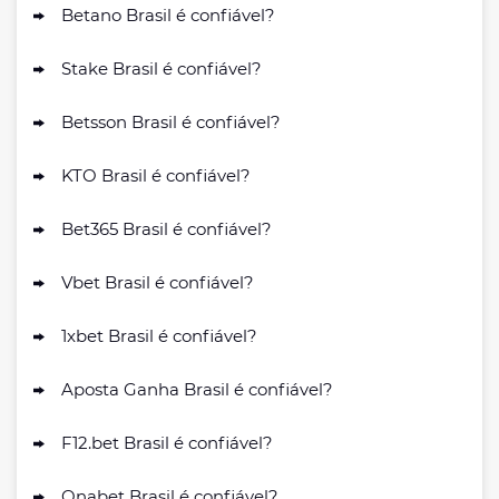
Betano Brasil é confiável?
Stake Brasil é confiável?
Betsson Brasil é confiável?
KTO Brasil é confiável?
Bet365 Brasil é confiável?
Vbet Brasil é confiável?
1xbet Brasil é confiável?
Aposta Ganha Brasil é confiável?
F12.bet Brasil é confiável?
Onabet Brasil é confiável?