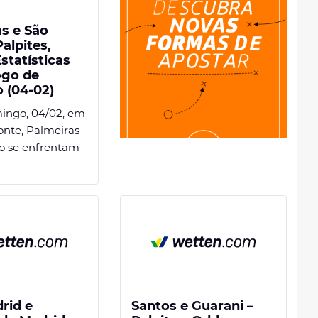
s e São
Palpites,
statísticas
ogo de
 (04-02)
ingo, 04/02, em
onte, Palmeiras
o se enfrentam
rid e
Santos e Guarani –