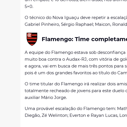
5×0.
O técnico do Nova Iguaçu deve repetir a escalaçã
Gabriel Pinheiro, Sérgio Raphael; Maicon, Ronald,
Flamengo: Time completame
A equipe do Flamengo estava sob desconfiança 
muito boa contra o Audax-RJ, com vitória de go
e agora, vai em busca de mais três pontos para 
pois é um dos grandes favoritos ao título do Ca
O time titular do Flamengo irá realizar dois ami
totalmente recheado de jovens para este duelo 
auxiliar Mário Jorge.
Uma provável escalação do Flamengo tem: Math
Diegão, Zé Welinton; Everton e Rayan Lucas, Lor