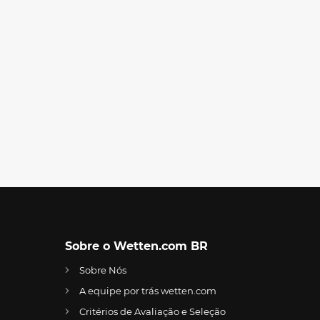
Sobre o Wetten.com BR
Sobre Nós
A equipe por trás wetten.com
Critérios de Avaliação e Seleção