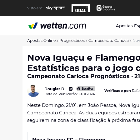
Visto em:
Apostas Es
Apostas Online
»
Prognósticos
»
Campeonato Carioca
»
Nov
Top 10 Casas de Apostas Brasil
Top 10 Bônus Brasil
Top 10 Cassinos Brasil
Top 20 
Top 20 
Nova Iguaçu e Flamengo 
BetBoom Brasil é
BetBoom Brasil é
01.
01.
01.
Promoção BetBoom Brasil
11.
11.
Estatísticas para o jogo 
confiável?
confiável?
Galera.bet Brasil é
Betano Brasil é
Campeonato Carioca Prognósticos · 21.
02.
02.
02.
Promoção Galera.bet Brasil
12.
12.
confiável?
confiável?
Novibet Brasil é
03.
03.
03.
Douglas D.
Promoção Novibet Brasil
KTO Brasil é confiável?
13.
13.
Escritor
Verificado por:
Rafae
confiável?
Data de Publicação: 19.01.2024
Betano Brasil é
Stake Brasil é
Loading ...
04.
04.
04.
Promoção Betano Brasil
14.
confiável?
confiável?
Neste Domingo, 21/01, em João Pessoa, Nova Ig
Campeonato Carioca. As duas equipes estrearam 
Stake Brasil é
Novibet Brasil é
05.
05.
05.
Promoção Stake Brasil
confiável?
confiável?
seguirem na zona de classificação à próxima fas
Betsson Brasil é
Betsson Brasil é
06.
06.
06.
Promoção Betsson Brasil
confiável?
confiável?
Galera.bet Brasil é
Nova Iguaçu FC – Flamengo