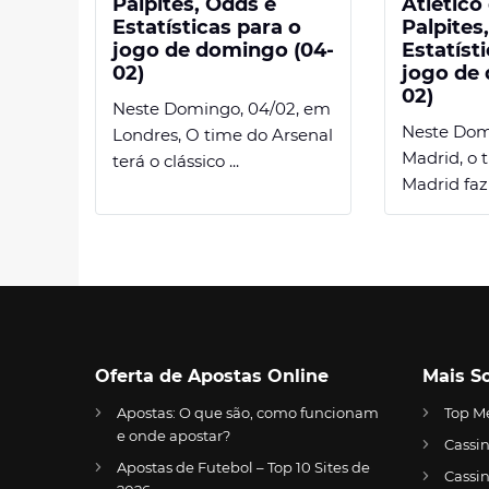
Palpites, Odds e
Atlético
Estatísticas para o
Palpites
jogo de domingo (04-
Estatíst
02)
jogo de
02)
Neste Domingo, 04/02, em
Neste Dom
Londres, O time do Arsenal
Madrid, o 
terá o clássico ...
Madrid faz o
Oferta de Apostas Online
Mais S
Apostas: O que são, como funcionam
Top Me
e onde apostar?
Cassin
Apostas de Futebol – Top 10 Sites de
Cassin