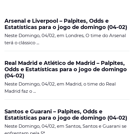
Arsenal e Liverpool – Palpites, Odds e
Estatísticas para o jogo de domingo (04-02)
Neste Domingo, 04/02, em Londres, O time do Arsenal
terá o clássico ...
Real Madrid e Atlético de Madrid – Palpites,
Odds e Estatísticas para o jogo de domingo
(04-02)
Neste Domingo, 04/02, em Madrid, o time do Real
Madrid faz o ...
Santos e Guarani – Palpites, Odds e
Estatísticas para o jogo de domingo (04-02)
Neste Domingo, 04/02, em Santos, Santos e Guarani se
enfrentam pela 5ª ...