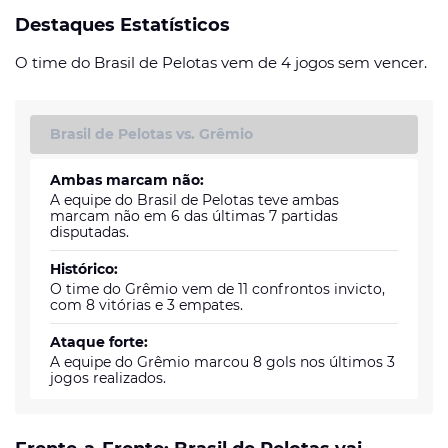
Destaques Estatísticos
O time do Brasil de Pelotas vem de 4 jogos sem vencer.
Brasil de Pelotas vs. Grêmio
Ambas marcam não:
A equipe do Brasil de Pelotas teve ambas
marcam não em 6 das últimas 7 partidas
disputadas.
Histórico:
O time do Grêmio vem de 11 confrontos invicto,
com 8 vitórias e 3 empates.
Ataque forte:
A equipe do Grêmio marcou 8 gols nos últimos 3
jogos realizados.