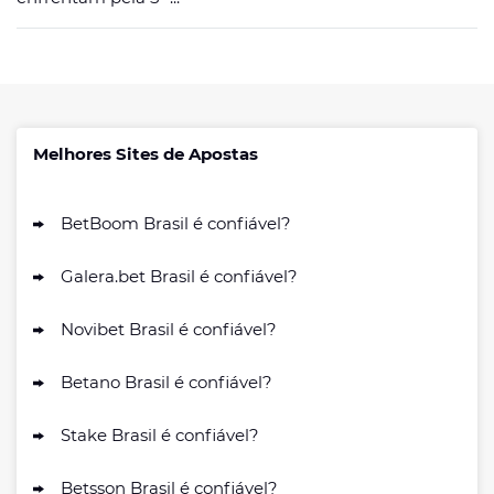
Melhores Sites de Apostas
BetBoom Brasil é confiável?
Galera.bet Brasil é confiável?
Novibet Brasil é confiável?
Betano Brasil é confiável?
Stake Brasil é confiável?
Betsson Brasil é confiável?