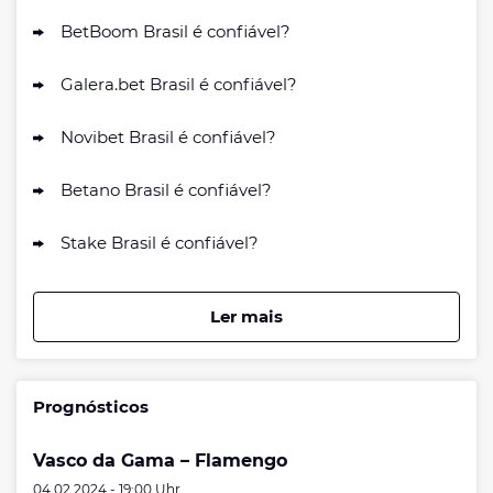
BetBoom Brasil é confiável?
Galera.bet Brasil é confiável?
Novibet Brasil é confiável?
Betano Brasil é confiável?
Stake Brasil é confiável?
Ler mais
Prognósticos
Vasco da Gama – Flamengo
04.02.2024 - 19:00 Uhr