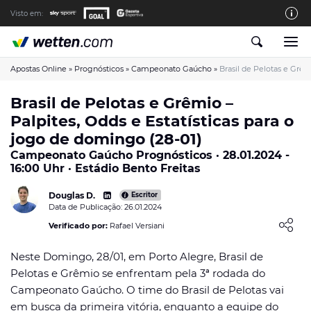
Visto em:
Sobre Nós
A equipe por trás wetten.com
Apostas Online
»
Prognósticos
»
Campeonato Gaúcho
»
Brasil de Pelotas e Grêm
Critérios de Avaliação e Seleção
Brasil de Pelotas e Grêmio –
Palpites, Odds e Estatísticas para o
Jogo Responsável
jogo de domingo (28-01)
Contato
Campeonato Gaúcho Prognósticos · 28.01.2024 -
16:00 Uhr · Estádio Bento Freitas
Procuram-se Escritores
Responsabilidade de Conteúdo
Douglas D.
Escritor
Data de Publicação: 26.01.2024
Divulgação De Afiliados
Loading ...
Verificado por:
Rafael Versiani
Neste Domingo, 28/01, em Porto Alegre, Brasil de
Pelotas e Grêmio se enfrentam pela 3ª rodada do
Guias de
Campeonato Gaúcho. O time do Brasil de Pelotas vai
Notícias
Odds
Apostas
em busca da primeira vitória, enquanto a equipe do
Esportivas