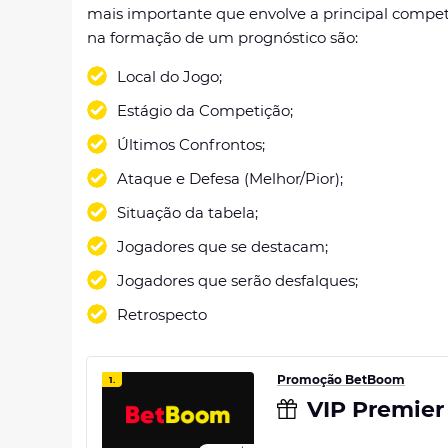
mais importante que envolve a principal compet
na formação de um prognóstico são:
Local do Jogo;
Estágio da Competição;
Últimos Confrontos;
Ataque e Defesa (Melhor/Pior);
Situação da tabela;
Jogadores que se destacam;
Jogadores que serão desfalques;
Retrospecto
Promoção BetBoom
1.
VIP Premier