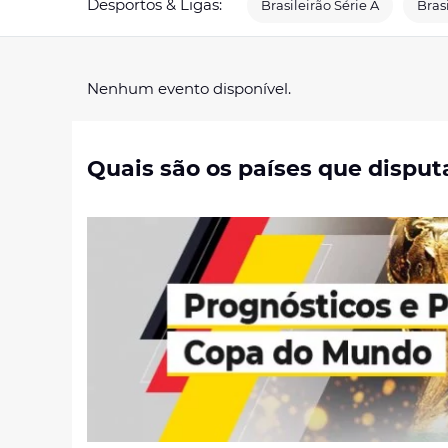
Desportos & Ligas:
07.
07.
07.
KTO Brasil é confiável?
Promoção KTO Brasil
Brasileirão Série A
Brasi
confiável?
Bet365 Brasil é
08.
08.
08.
Promoção Bet365 Brasil
Vbet Brasil é confiável?
confiável?
Bet365 Brasil é
Nenhum evento disponível.
09.
09.
09.
Vbet Brasil é confiável?
Promoção Vbet Brasil
confiável?
10.
10.
10.
1xbet Brasil é confiável?
Promoção 1xbet Brasil
1xbet Brasil é confiável?
Quais são os países que disp