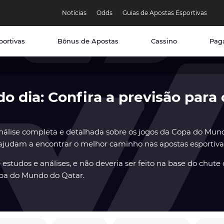
Notícias
Odds
Guias de Apostas Esportivas
portivas
Bônus de Apostas
Cassino
Pag
Casas de Apostas Brasil
Cassinos Brasil
Top 20 Bônus Brasil
Melhores sites de apostas esp
Cassinos Online a Dinheiro R
do Brasil – 2026
Brasil
do dia: Confira a previsão para
Aposta Ganha Brasil é
BacanaPlay Brasil é
11.
Promoção Aposta Ganha Brasil
confiável?
confiável?
10 Melhores Sites de Apostas
Cassinos Mobile no Brasil
Futebol 2026
F12.bet Brasil é
Aposta Ganha Brasil é
12.
Promoção F12.bet Brasil
confiável?
confiável?
Cassinos ao Vivo no Brasil
nálise completa e detalhada sobre os jogos da Copa do Mun
Apostas de Tênis 2026 – Confi
Onabet Brasil é
F12.bet Brasil é
Melhores Sites
13.
Promoção Onabet Brasil
e ajudam a encontrar o melhor caminho nas apostas esportiva
confiável?
confiável?
Cassinos Online com Limites
no Brasil
Onabet Brasil é
Top Melhores Aplicativos de 
studos e análises, e não deveria ser feito na base do chute 
confiável?
Copa do Mundo do Qatar.
Cassinos Online com Video 