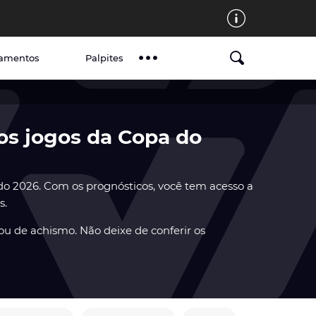
Sobre Nós
amentos
Palpites
A equipe por trás wetten.com
Critérios de Avaliação e
ortivas
eal no
Seleção
 os jogos da Copa do
Jogo Responsável
 de
Contato
do 2026. Com os prognósticos, você tem acesso a
ra os 10
Procuram-se Escritores
s.
 Altos
Responsabilidade de Conteúdo
Apostas
ou de achismo. Não deixe de conferir os
Divulgação De Afiliados
Bingo