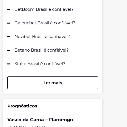
BetBoom Brasil é confiável?
Galera.bet Brasil é confiável?
Novibet Brasil é confiável?
Betano Brasil é confiável?
Stake Brasil é confiável?
Ler mais
Prognósticos
Vasco da Gama – Flamengo