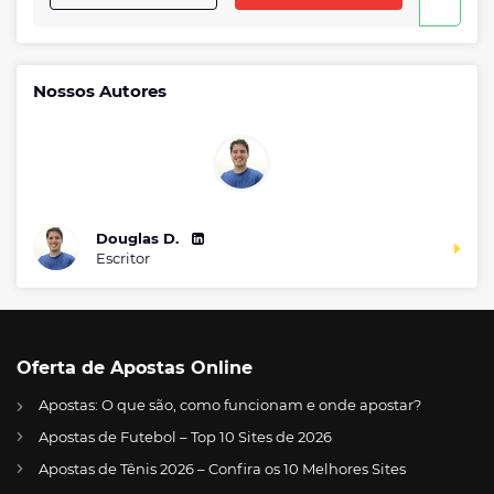
Nossos Autores
Douglas D.
Escritor
Oferta de Apostas Online
BR
Prognóstico Arsenal x Liverpool – 06/01/2022
Apostas: O que são, como funcionam e onde apostar?
AT
Online Wetten Österreich
Apostas de Futebol – Top 10 Sites de 2026
Apostas de Tênis 2026 – Confira os 10 Melhores Sites
CH
Online Glücksspiel Schweiz