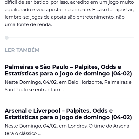
difícil de ser batido, por isso, acredito em um jogo muito
equilibrado e vou apostar no empate. E caso for apostar,
lembre-se: jogos de aposta são entretenimento, não
uma fonte de renda.
LER TAMBÉM
Palmeiras e São Paulo – Palpites, Odds e
Estatísticas para o jogo de domingo (04-02)
Neste Domingo, 04/02, em Belo Horizonte, Palmeiras e
São Paulo se enfrentam ...
Arsenal e Liverpool – Palpites, Odds e
Estatísticas para o jogo de domingo (04-02)
Neste Domingo, 04/02, em Londres, O time do Arsenal
terá o clássico ...