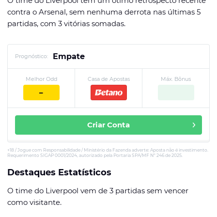
O time do Liverpool tem um ótimo retrospecto recente
contra o Arsenal, sem nenhuma derrota nas últimas 5
partidas, com 3 vitórias somadas.
Empate
Prognóstico:
Melhor Odd
Casa de Apostas
Máx. Bônus
–
Criar Conta
+18 / Jogue com Responsabilidade / Ministério da Fazenda adverte: Aposta não é investimento.
Requerimento SIGAP 0001/2024, autorizado pela Portaria SPA/MF Nº 246 de 2025.
Destaques Estatísticos
O time do Liverpool vem de 3 partidas sem vencer
como visitante.