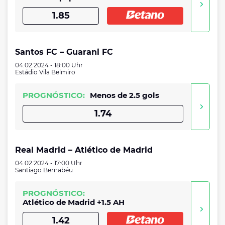
1.85
Santos FC – Guarani FC
04.02.2024 - 18:00 Uhr
Estádio Vila Belmiro
PROGNÓSTICO:
Menos de 2.5 gols
1.74
Real Madrid – Atlético de Madrid
04.02.2024 - 17:00 Uhr
Santiago Bernabéu
PROGNÓSTICO:
Atlético de Madrid +1.5 AH
1.42