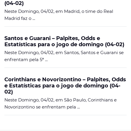
(04-02)
Neste Domingo, 04/02, em Madrid, o time do Real
Madrid faz o ...
Santos e Guarani – Palpites, Odds e
Estatísticas para o jogo de domingo (04-02)
Neste Domingo, 04/02, em Santos, Santos e Guarani se
enfrentam pela 5ª ...
Corinthians e Novorizontino – Palpites, Odds
e Estatísticas para o jogo de domingo (04-
02)
Neste Domingo, 04/02, em São Paulo, Corinthians e
Novorizontino se enfrentam pela ...