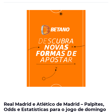
Real Madrid e Atlético de Madrid – Palpites,
Odds e Estatísticas para o jogo de domingo