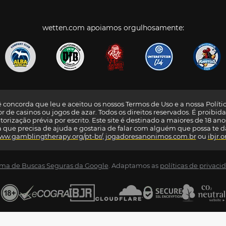
wetten.com apoiamos orgulhosamente:
 você concorda que leu e aceitou os nossos Termos de Uso e a nossa Po
de casinos ou jogos de azar. Todos os direitos reservados. É proib
rização prévia por escrito. Este site é destinado a maiores de 18 an
ta que precisa de ajuda e gostaria de falar com alguém que possa te 
ww.gamblingtherapy.org/pt-br/
,
jogadoresanonimos.com.br
ou
ibjr.o
ma de Buscas Seguras da Google
. Adaptamos as
políticas de privaci