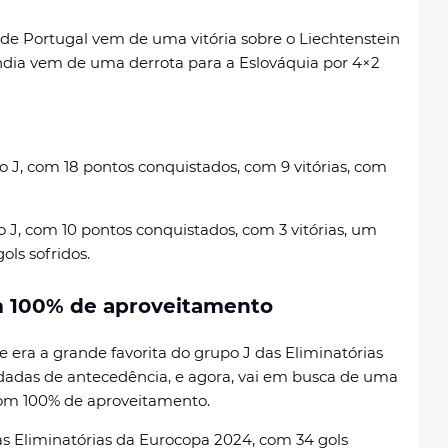
 de Portugal vem de uma vitória sobre o Liechtenstein
ândia vem de uma derrota para a Eslováquia por 4×2
o J, com 18 pontos conquistados, com 9 vitórias, com
o J, com 10 pontos conquistados, com 3 vitórias, um
ols sofridos.
m 100% de aproveitamento
era a grande favorita do grupo J das Eliminatórias
dadas de antecedência, e agora, vai em busca de uma
 com 100% de aproveitamento.
as Eliminatórias da Eurocopa 2024, com 34 gols