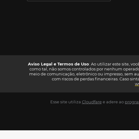
Aviso Legal e Termos de Uso
: Ao utilizar este site,
como tal, não somos controlados por nenhum operador 
meio de comunicação, eletrônico ou impresso, sem auto
com riscos de perdas financeiras. Caso sin
w
Esse site utiliza
Cloudfare
e adere ao
progra