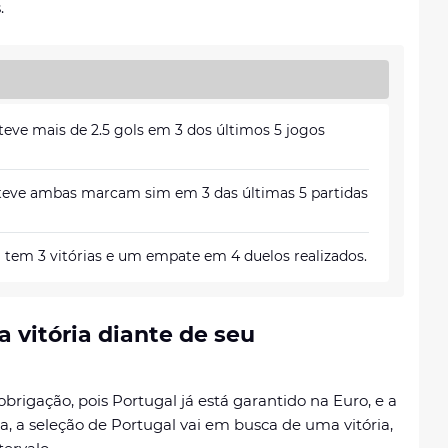
.
 teve mais de 2.5 gols em 3 dos últimos 5 jogos
a teve ambas marcam sim em 3 das últimas 5 partidas
 tem 3 vitórias e um empate em 4 duelos realizados.
a vitória diante de seu
igação, pois Portugal já está garantido na Euro, e a
a, a seleção de Portugal vai em busca de uma vitória,