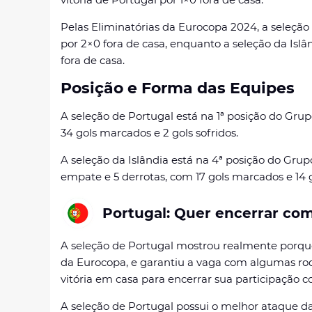
07.
07.
07.
KTO Brasil é confiável?
Promoção KTO Brasil
confiável?
Pelas Eliminatórias da Eurocopa 2024, a seleção
Bet365 Brasil é
08.
08.
08.
Promoção Bet365 Brasil
Vbet Brasil é confiável?
confiável?
por 2×0 fora de casa, enquanto a seleção da Isl
Bet365 Brasil é
fora de casa.
09.
09.
09.
Vbet Brasil é confiável?
Promoção Vbet Brasil
confiável?
Posição e Forma das Equipes
10.
10.
10.
1xbet Brasil é confiável?
Promoção 1xbet Brasil
1xbet Brasil é confiável?
A seleção de Portugal está na 1ª posição do Grup
34 gols marcados e 2 gols sofridos.
A seleção da Islândia está na 4ª posição do Grup
empate e 5 derrotas, com 17 gols marcados e 14 g
Portugal: Quer encerrar co
A seleção de Portugal mostrou realmente porque 
da Eurocopa, e garantiu a vaga com algumas ro
vitória em casa para encerrar sua participação
A seleção de Portugal possui o melhor ataque d