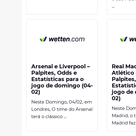
...
Arsenal e Liverpool –
Real Mad
Palpites, Odds e
Atlético
Estatísticas para o
Palpites
jogo de domingo (04-
Estatíst
02)
jogo de
02)
Neste Domingo, 04/02, em
Neste Dom
Londres, O time do Arsenal
Madrid, o 
terá o clássico ...
Madrid faz o