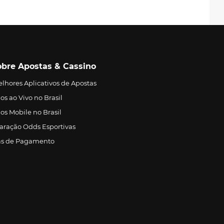
obre Apostas & Cassino
lhores Aplicativos de Apostas
os ao Vivo no Brasil
os Mobile no Brasil
ração Odds Esportivas
s de Pagamento