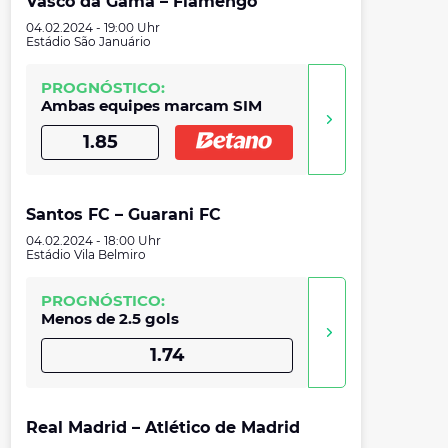
Vasco da Gama – Flamengo
04.02.2024 - 19:00 Uhr
Estádio São Januário
PROGNÓSTICO:
Ambas equipes marcam SIM
1.85
Santos FC – Guarani FC
04.02.2024 - 18:00 Uhr
Estádio Vila Belmiro
PROGNÓSTICO:
Menos de 2.5 gols
1.74
Real Madrid – Atlético de Madrid