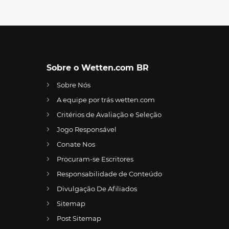
Sobre o Wetten.com BR
Sobre Nós
A equipe por trás wetten.com
Critérios de Avaliação e Seleção
Jogo Responsável
Conate Nos
Procuram-se Escritores
Responsabilidade de Conteúdo
Divulgação De Afiliados
Sitemap
Post Sitemap