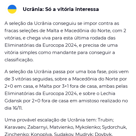
Ucrânia: Só a vitória interessa
A seleção da Ucrânia conseguiu se impor contra as
fracas seleções de Malta e Macedônia do Norte, com 2
vitórias, e chega viva para esta última rodada das
Eliminatórias da Eurocopa 2024, e precisa de uma
vitória simples como mandante para conseguir a
classificação.
A seleção da Ucrânia passa por uma boa fase, pois vem
de 3 vitórias seguidas, sobre a Macedônia do Norte por
2×0 em casa, e Malta por 3×1 fora de casa, ambas pelas
Eliminatórias da Eurocopa 2024, e sobre o Lechia
Gdansk por 2×0 fora de casa em amistoso realizado no
dia 16/11.
Uma provável escalação de Ucrânia tem: Trubin;
Karavaev, Zabarnyi, Matvienko, Mykolenko; Sydorchuk,
Zinchenko; Konoplya, Sudakov, Mudryk; Dovbyk.