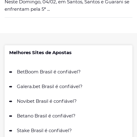
Neste Domingo, 04/02, em Santos, Santos e Guarani se
enfrentam pela 5ª ...
Melhores Sites de Apostas
BetBoom Brasil é confiável?
Galera.bet Brasil é confiável?
Novibet Brasil é confiável?
Betano Brasil é confiável?
Stake Brasil é confiável?