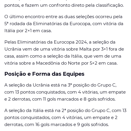
pontos, e fazem um confronto direto pela classificação.
O último encontro entre as duas seleções ocorreu pela
5ª rodada da Eliminatórias da Eurocopa, com vitória da
Itália por 2×1 em casa.
Pelas Eliminatórias da Eurocopa 2024, a seleção da
Ucrânia vem de uma vitória sobre Malta por 3×1 fora de
casa, assim como a seleção da Itália, que vem de uma
vitória sobre a Macedônia do Norte por 5×2 em casa.
Posição e Forma das Equipes
A seleção da Ucrânia está na 3ª posição do Grupo C,
com 13 pontos conquistados, com 4 vitórias, um empate
e 2 derrotas, com 11 gols marcados e 8 gols sofridos.
A seleção da Itália está na 2ª posição do Grupo C, com 13
pontos conquistados, com 4 vitórias, um empate e 2
derrotas, com 16 gols marcados e 9 gols sofridos.