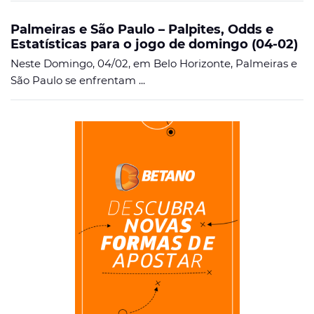
Palmeiras e São Paulo – Palpites, Odds e
Estatísticas para o jogo de domingo (04-02)
Neste Domingo, 04/02, em Belo Horizonte, Palmeiras e
São Paulo se enfrentam ...