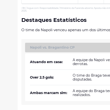
+18 / Jogue com Responsabilidade / Ministério da Fazenda adverte: Aposta não é
2025.
Destaques Estatísticos
O time da Napoli venceu apenas um dos últimos 
Napoli vs. Bragantino CP
A equipe da Napoli v
Atuando em casa:
derrotas.
O time do Braga teve 
Over 2.5 gols:
disputadas.
A equipe do Braga t
Ambas marcam sim:
realizados.