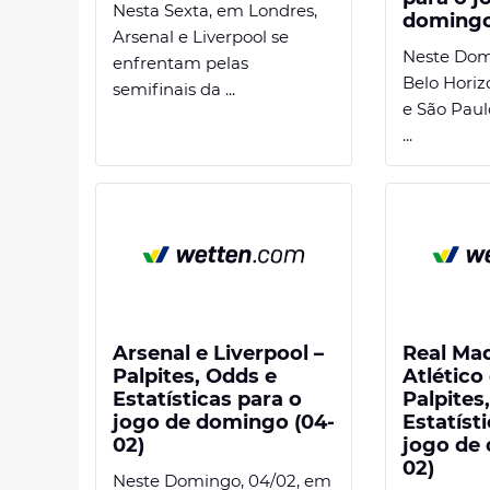
Nesta Sexta, em Londres,
domingo
Arsenal e Liverpool se
Neste Dom
enfrentam pelas
Belo Horiz
semifinais da ...
e São Paul
...
Arsenal e Liverpool –
Real Mad
Palpites, Odds e
Atlético
Estatísticas para o
Palpites
jogo de domingo (04-
Estatíst
02)
jogo de
02)
Neste Domingo, 04/02, em