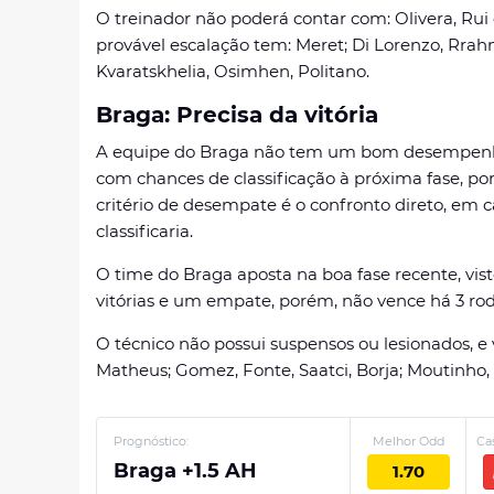
O treinador não poderá contar com: Olivera, Ru
provável escalação tem: Meret; Di Lorenzo, Rrahm
Kvaratskhelia, Osimhen, Politano.
Braga: Precisa da vitória
A equipe do Braga não tem um bom desempenho
com chances de classificação à próxima fase, po
critério de desempate é o confronto direto, em c
classificaria.
O time do Braga aposta na boa fase recente, vis
vitórias e um empate, porém, não vence há 3 r
O técnico não possui suspensos ou lesionados, e
Matheus; Gomez, Fonte, Saatci, Borja; Moutinho, 
Prognóstico:
Melhor Odd
Ca
Braga +1.5 AH
1.70