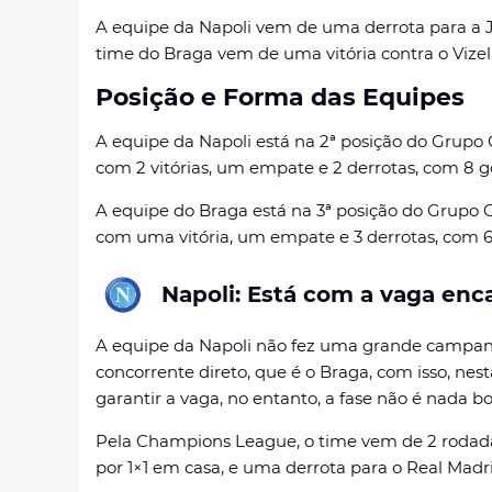
A equipe da Napoli vem de uma derrota para a Ju
time do Braga vem de uma vitória contra o Vizela
Posição e Forma das Equipes
A equipe da Napoli está na 2ª posição do Grup
com 2 vitórias, um empate e 2 derrotas, com 8 go
A equipe do Braga está na 3ª posição do Grupo
com uma vitória, um empate e 3 derrotas, com 6 
Napoli: Está com a vaga en
A equipe da Napoli não fez uma grande campanh
concorrente direto, que é o Braga, com isso, ne
garantir a vaga, no entanto, a fase não é nada b
Pela Champions League, o time vem de 2 rodad
por 1×1 em casa, e uma derrota para o Real Madri