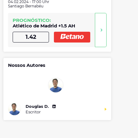
04.02.2024 - 17:00 Uhr
Santiago Bernabéu
PROGNÓSTICO:
Atlético de Madrid +1.5 AH
1.42
Nossos Autores
Douglas D.
Escritor