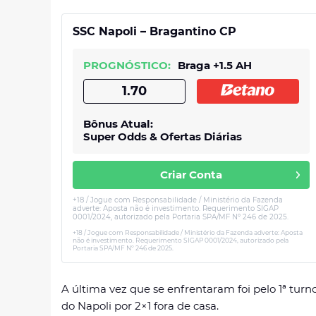
07.
07.
07.
KTO Brasil é confiável?
Promoção KTO Brasil
confiável?
Bet365 Brasil é
SSC Napoli – Bragantino CP
08.
08.
08.
Promoção Bet365 Brasil
Vbet Brasil é confiável?
confiável?
Bet365 Brasil é
09.
09.
09.
Vbet Brasil é confiável?
Promoção Vbet Brasil
PROGNÓSTICO:
Braga +1.5 AH
confiável?
1.70
10.
10.
10.
1xbet Brasil é confiável?
Promoção 1xbet Brasil
1xbet Brasil é confiável?
Bônus Atual:
Super Odds & Ofertas Diárias
Criar Conta
+18 / Jogue com Responsabilidade / Ministério da Fazenda
adverte: Aposta não é investimento. Requerimento SIGAP
0001/2024, autorizado pela Portaria SPA/MF Nº 246 de 2025.
+18 / Jogue com Responsabilidade / Ministério da Fazenda adverte: Aposta
não é investimento. Requerimento SIGAP 0001/2024, autorizado pela
Portaria SPA/MF Nº 246 de 2025.
A última vez que se enfrentaram foi pelo 1ª tur
do Napoli por 2×1 fora de casa.