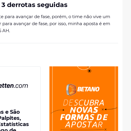
 3 derrotas seguidas
e para avançar de fase, porém, o time não vive um
para avançar de fase, por isso, minha aposta é em
5 AH.
s e São
Palpites,
statísticas
ogo de