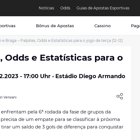
Notícias
Odds
Guias de Apostas Esportivas
portivas
Bônus de Apostas
Cassino
Pag
 e Braga – Palpites, Odds e Estatísticas para o jogo de terça (12-12)
Casas de Apostas Brasil
Cassinos Brasil
Top 20 Bônus Brasil
Melhores sites de apostas esp
Cassinos Online a Dinheiro R
do Brasil – 2026
Brasil
, Odds e Estatísticas para o
Aposta Ganha Brasil é
BacanaPlay Brasil é
11.
Promoção Aposta Ganha Brasil
confiável?
confiável?
10 Melhores Sites de Apostas
Cassinos Mobile no Brasil
Futebol 2026
F12.bet Brasil é
Aposta Ganha Brasil é
2.2023 - 17:00 Uhr · Estádio Diego Armando
12.
Promoção F12.bet Brasil
confiável?
confiável?
Cassinos ao Vivo no Brasil
Apostas de Tênis 2026 – Confi
Onabet Brasil é
F12.bet Brasil é
Melhores Sites
13.
Promoção Onabet Brasil
confiável?
confiável?
Cassinos Online com Limites
no Brasil
l Versiani
Onabet Brasil é
Top Melhores Aplicativos de 
confiável?
Cassinos Online com Video 
se enfrentam pela 6ª rodada da fase de grupos da
recisa de um empate para se classificar à próxima
 tirar um saldo de 3 gols de diferença para conquistar