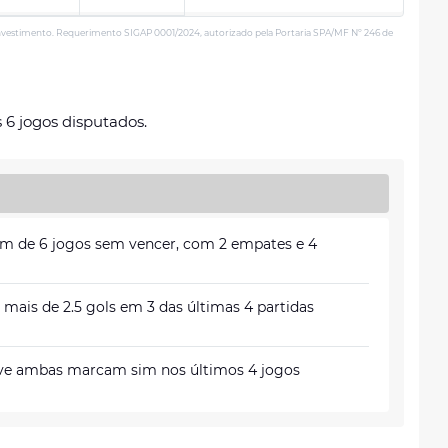
 investimento. Requerimento SIGAP 0001/2024, autorizado pela Portaria SPA/MF Nº 246 de
6 jogos disputados.
em de 6 jogos sem vencer, com 2 empates e 4
mais de 2.5 gols em 3 das últimas 4 partidas
eve ambas marcam sim nos últimos 4 jogos