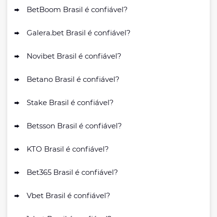
BetBoom Brasil é confiável?
Galera.bet Brasil é confiável?
Novibet Brasil é confiável?
Betano Brasil é confiável?
Stake Brasil é confiável?
Betsson Brasil é confiável?
KTO Brasil é confiável?
Bet365 Brasil é confiável?
Vbet Brasil é confiável?