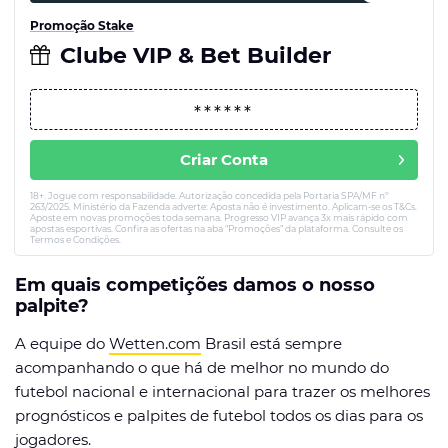
Promoção Stake
Clube VIP & Bet Builder
Criar Conta
18+. Jogue com responsabilidade. Autorização concedida pela Portaria SPA/MF nº
263/2025. Ministério da Fazenda adverte: Aposta não é investimento. Aplicam-se os T&Cs.
Aposte em novas promoções toda semana. Progresso VIP avança 3x mais rápido com
apostas esportivas. Confira as ofertas na aba “Promoções” da plataforma. Consulte os
Termos e Condições.
Em quais competições damos o nosso
palpite?
A equipe do
Wetten.com
Brasil está sempre
acompanhando o que há de melhor no mundo do
futebol nacional e internacional para trazer os melhores
prognósticos e palpites de futebol todos os dias para os
jogadores.