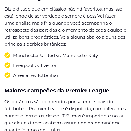
Diz o ditado que em clássico não há favoritos, mas isso
está longe de ser verdade e sempre é possível fazer
uma análise mais fria quando você acompanha o
retrospecto das partidas e o momento de cada equipe e
utiliza bons
prognósticos
. Veja alguns abaixo alguns dos
principais derbies britânicos:
Manchester United vs. Manchester City
Liverpool vs. Everton
Arsenal vs. Tottenham
Maiores campeões da Premier League
Os britânicos são conhecidos por serem os pais do
futebol e a Premier League é disputada, com diferentes
nomes e formatos, desde 1922, mas é importante notar
que alguns times acabam assumindo predominância
quanto falamos de títulos.