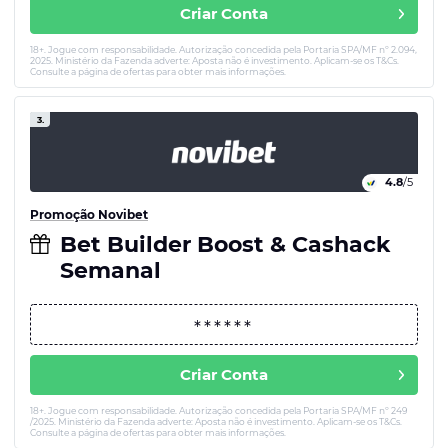
Criar Conta
18+. Jogue com responsabilidade. Autorização concedida pela Portaria SPA/MF nº 2.094,
2025. Ministério da Fazenda adverte: Aposta não é investimento. Aplicam-se os T&Cs.
Consulte a página de ofertas para obter mais informações.
3.
4.8
/5
Promoção Novibet
Bet Builder Boost & Cashack
Semanal
Criar Conta
18+. Jogue com responsabilidade. Autorização concedida pela Portaria SPA/MF nº 249
/2025. Ministério da Fazenda adverte: Aposta não é investimento. Aplicam-se os T&Cs.
Consulte a página de ofertas para obter mais informações.