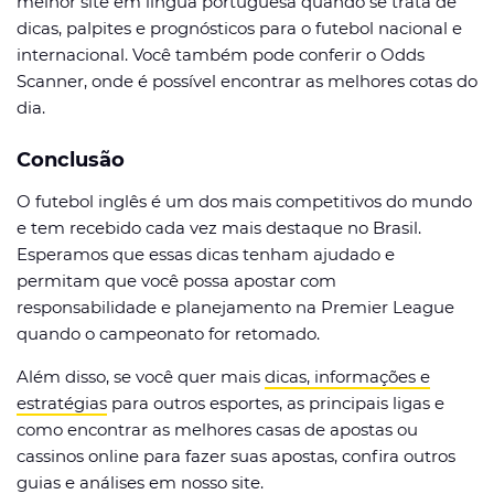
melhor site em língua portuguesa quando se trata de
dicas, palpites e prognósticos para o futebol nacional e
internacional. Você também pode conferir o Odds
Scanner, onde é possível encontrar as melhores cotas do
dia.
Conclusão
O futebol inglês é um dos mais competitivos do mundo
e tem recebido cada vez mais destaque no Brasil.
Esperamos que essas dicas tenham ajudado e
permitam que você possa apostar com
responsabilidade e planejamento na Premier League
quando o campeonato for retomado.
Além disso, se você quer mais
dicas, informações e
estratégias
para outros esportes, as principais ligas e
como encontrar as melhores casas de apostas ou
cassinos online para fazer suas apostas, confira outros
guias e análises em nosso site.