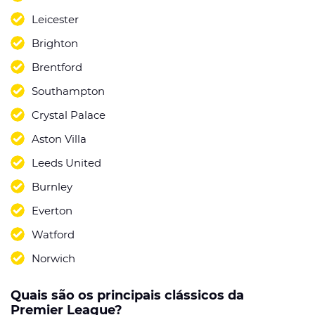
Leicester
Brighton
Brentford
Southampton
Crystal Palace
Aston Villa
Leeds United
Burnley
Everton
Watford
Norwich
Quais são os principais clássicos da
Premier League?