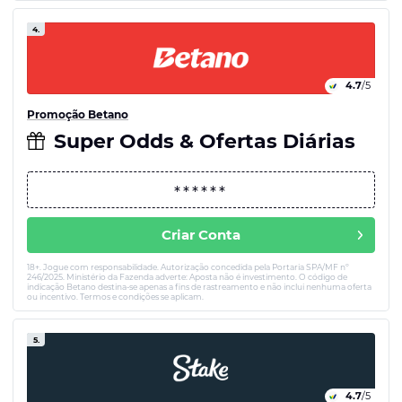
4.
4.7
/5
Promoção Betano
Super Odds & Ofertas Diárias
Criar Conta
18+. Jogue com responsabilidade. Autorização concedida pela Portaria SPA/MF nº
246/2025. Ministério da Fazenda adverte: Aposta não é investimento. O código de
indicação Betano destina-se apenas a fins de rastreamento e não inclui nenhuma oferta
ou incentivo. Termos e condições se aplicam.
5.
4.7
/5