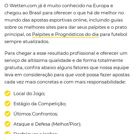
O Wetten.com já é muito conhecido na Europa e
chegou ao Brasil para oferecer o que há de melhor no
mundo das apostas esportivas online, incluindo guias
sobre os melhores sites para dar seus palpites e o prato
principal, os
Palpites e Prognósticos do dia
para futebol
sempre atualizados.
Para chegar a esse resultado profissional e oferecer um
serviço de altíssima qualidade e de forma totalmente
gratuita, confira abaixo alguns fatores que nossa equipe
leva em consideração para que você possa fazer apostas
cada vez mais concretas e com mais responsabilidade:
Local do Jogo;
Estágio da Competição;
Últimos Confrontos;
Ataque e Defesa (Melhor/Pior);