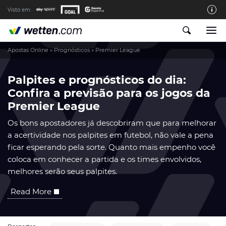
Visto em:
Sobre Nós
A equipe por trás wetten.com
Apostas Online
»
Prognósticos
»
Premier League
Critérios de Avaliação e Seleção
Palpites e prognósticos do dia:
Jogo Responsável
Confira a previsão para os jogos da
Premier League
Contato
Os bons apostadores já descobriram que para melhorar
Procuram-se Escritores
a acertividade nos palpites em futebol, não vale a pena
Responsabilidade de Conteúdo
ficar esperando pela sorte. Quanto mais empenho você
coloca em conhecer a partida e os times envolvidos,
Divulgação De Afiliados
melhores serão seus palpites.
Read More
Guias de
Notícias
Odds
Apostas
Esportivas