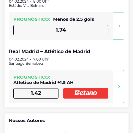
04.02.2024 - 18:00 Uhr
Estádio Vila Belmiro
PROGNÓSTICO:
Menos de 2.5 gols
1.74
Real Madrid – Atlético de Madrid
04.02.2024 - 17:00 Uhr
Santiago Bernabéu
PROGNÓSTICO:
Atlético de Madrid +1.5 AH
1.42
Nossos Autores