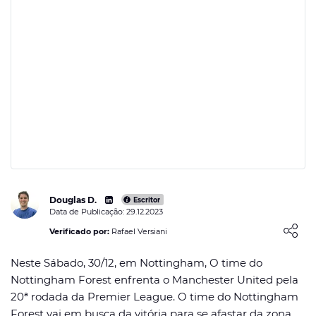
Douglas D.
Escritor
Data de Publicação: 29.12.2023
Loading ...
Verificado por:
Rafael Versiani
Neste Sábado, 30/12, em Nottingham, O time do
Nottingham Forest enfrenta o Manchester United pela
20ª rodada da Premier League. O time do Nottingham
Forest vai em busca da vitória para se afastar da zona