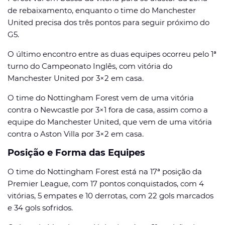
de rebaixamento, enquanto o time do Manchester
United precisa dos três pontos para seguir próximo do
G5.
O último encontro entre as duas equipes ocorreu pelo 1ª
turno do Campeonato Inglês, com vitória do
Manchester United por 3×2 em casa.
O time do Nottingham Forest vem de uma vitória
contra o Newcastle por 3×1 fora de casa, assim como a
equipe do Manchester United, que vem de uma vitória
contra o Aston Villa por 3×2 em casa.
Posição e Forma das Equipes
O time do Nottingham Forest está na 17ª posição da
Premier League, com 17 pontos conquistados, com 4
vitórias, 5 empates e 10 derrotas, com 22 gols marcados
e 34 gols sofridos.