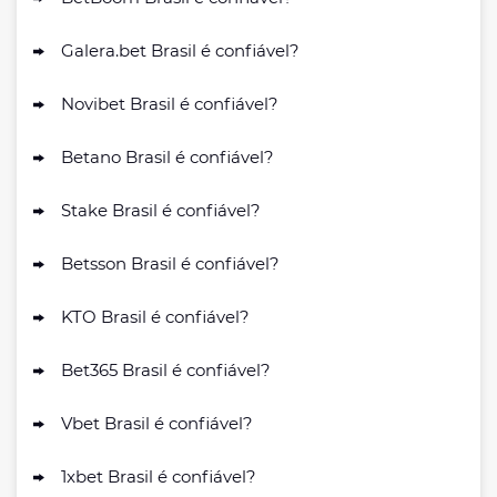
Galera.bet Brasil é confiável?
Novibet Brasil é confiável?
Betano Brasil é confiável?
Stake Brasil é confiável?
Betsson Brasil é confiável?
KTO Brasil é confiável?
Bet365 Brasil é confiável?
Vbet Brasil é confiável?
1xbet Brasil é confiável?