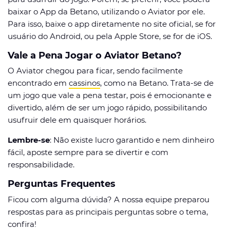
baixar o App da Betano, utilizando o Aviator por ele.
Para isso, baixe o app diretamente no site oficial, se for
usuário do Android, ou pela Apple Store, se for de iOS.
Vale a Pena Jogar o Aviator Betano?
O Aviator chegou para ficar, sendo facilmente
encontrado em
cassinos
, como na Betano. Trata-se de
um jogo que vale a pena testar, pois é emocionante e
divertido, além de ser um jogo rápido, possibilitando
usufruir dele em quaisquer horários.
Lembre-se
: Não existe lucro garantido e nem dinheiro
fácil, aposte sempre para se divertir e com
responsabilidade.
Perguntas Frequentes
Ficou com alguma dúvida? A nossa equipe preparou
respostas para as principais perguntas sobre o tema,
confira!