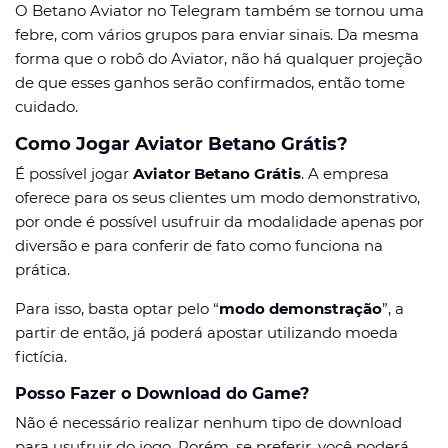
O Betano Aviator no Telegram também se tornou uma
febre, com vários grupos para enviar sinais. Da mesma
forma que o robô do Aviator, não há qualquer projeção
de que esses ganhos serão confirmados, então tome
cuidado.
Como Jogar Aviator Betano Grátis?
É possível jogar
Aviator Betano Grátis
. A empresa
oferece para os seus clientes um modo demonstrativo,
por onde é possível usufruir da modalidade apenas por
diversão e para conferir de fato como funciona na
prática.
Para isso, basta optar pelo “
modo demonstração
”, a
partir de então, já poderá apostar utilizando moeda
fictícia.
Posso Fazer o Download do Game?
Não é necessário realizar nenhum tipo de download
para usufruir do jogo. Porém, se preferir, você poderá