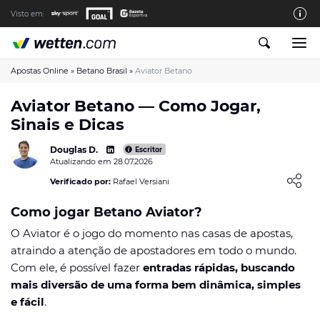
Visto em:
Sobre Nós
A equipe por trás wetten.com
Apostas Online
»
Betano Brasil
»
Aviator Betano
Critérios de Avaliação e Seleção
Aviator Betano — Como Jogar,
Sinais e Dicas
Jogo Responsável
Contato
Douglas D.
Escritor
Atualizando em 28.07.2026
Procuram-se Escritores
Loading ...
Verificado por:
Rafael Versiani
Responsabilidade de Conteúdo
Como jogar Betano Aviator?
Divulgação De Afiliados
O Aviator é o jogo do momento nas casas de apostas,
atraindo a atenção de apostadores em todo o mundo.
Com ele, é possível fazer
entradas rápidas, buscando
mais diversão de uma forma bem dinâmica, simples
Guias de
e fácil
.
Notícias
Odds
Apostas
Esportivas