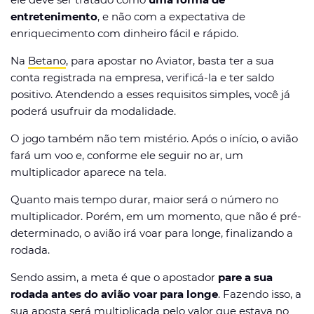
entretenimento
, e não com a expectativa de
enriquecimento com dinheiro fácil e rápido.
Na
Betano
,
para apostar no Aviator, basta ter a sua
conta registrada na empresa, verificá-la e ter saldo
positivo. Atendendo a esses requisitos simples, você já
poderá usufruir da modalidade.
O jogo também não tem mistério. Após o início, o avião
fará um voo e, conforme ele seguir no ar, um
multiplicador aparece na tela.
Quanto mais tempo durar, maior será o número no
multiplicador. Porém, em um momento, que não é pré-
determinado, o avião irá voar para longe, finalizando a
rodada.
Sendo assim, a meta é que o apostador
pare a sua
rodada antes do avião voar para longe
. Fazendo isso, a
sua aposta será multiplicada pelo valor que estava no