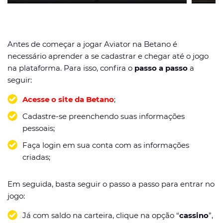
Antes de começar a jogar Aviator na Betano é
necessário aprender a se cadastrar e chegar até o jogo
na plataforma. Para isso, confira o
passo a passo
a
seguir:
Acesse o site da Betano
;
Cadastre-se preenchendo suas informações
pessoais;
Faça login em sua conta com as informações
criadas;
Em seguida, basta seguir o passo a passo para entrar no
jogo:
Já com saldo na carteira, clique na opção “
cassino
”,