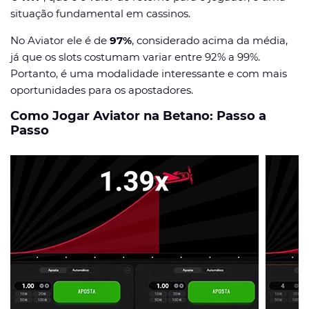
situação fundamental em cassinos.
No Aviator ele é de
97%
, considerado acima da média,
já que os slots costumam variar entre 92% a 99%.
Portanto, é uma modalidade interessante e com mais
oportunidades para os apostadores.
Como Jogar Aviator na Betano: Passo a
Passo