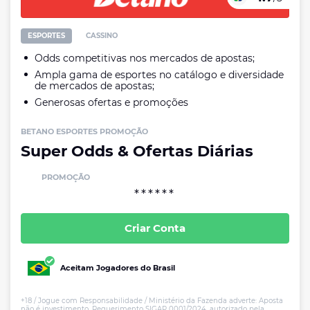
ESPORTES
CASSINO
Odds competitivas nos mercados de apostas;
Ampla gama de esportes no catálogo e diversidade
de mercados de apostas;
Generosas ofertas e promoções
BETANO ESPORTES PROMOÇÃO
Super Odds & Ofertas Diárias
PROMOÇÃO
Criar Conta
Aceitam Jogadores do Brasil
+18 / Jogue com Responsabilidade / Ministério da Fazenda adverte: Aposta
não é investimento. Requerimento SIGAP 0001/2024, autorizado pela