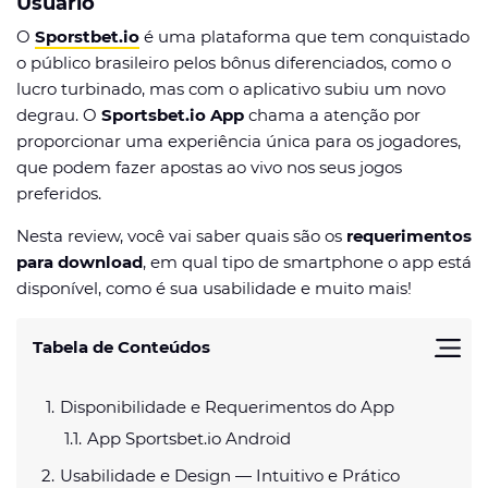
Usuário
O
Sporstbet.io
é uma plataforma que tem conquistado
o público brasileiro pelos bônus diferenciados, como o
lucro turbinado, mas com o aplicativo subiu um novo
degrau. O
Sportsbet.io App
chama a atenção por
proporcionar uma experiência única para os jogadores,
que podem fazer apostas ao vivo nos seus jogos
preferidos.
Nesta review, você vai saber quais são os
requerimentos
para download
, em qual tipo de smartphone o app está
disponível, como é sua usabilidade e muito mais!
Tabela de Conteúdos
Disponibilidade e Requerimentos do App
App Sportsbet.io Android
Usabilidade e Design — Intuitivo e Prático