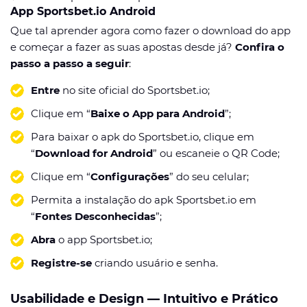
App Sportsbet.io Android
Que tal aprender agora como fazer o download do app
e começar a fazer as suas apostas desde já?
Confira o
passo a passo a seguir
:
Entre
no site oficial do Sportsbet.io;
Clique em “
Baixe o App para Android
”;
Para baixar o apk do Sportsbet.io, clique em
“
Download for Android
” ou escaneie o QR Code;
Clique em “
Configurações
” do seu celular;
Permita a instalação do apk Sportsbet.io em
“
Fontes Desconhecidas
”;
Abra
o app Sportsbet.io;
Registre-se
criando usuário e senha.
Usabilidade e Design — Intuitivo e Prático