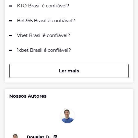
KTO Brasil é confiável?
Bet365 Brasil é confiável?
Vbet Brasil é confiável?
1xbet Brasil é confiável?
Ler mais
Nossos Autores
Douglas D.