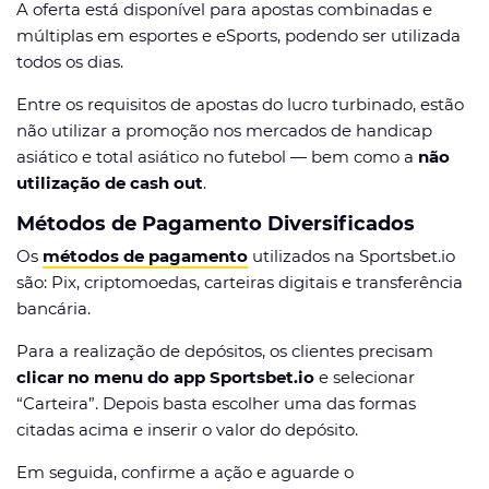
A oferta está disponível para apostas combinadas e
múltiplas em esportes e eSports, podendo ser utilizada
todos os dias.
Entre os requisitos de apostas do lucro turbinado, estão
não utilizar a promoção nos mercados de handicap
asiático e total asiático no futebol — bem como a
não
utilização de cash out
.
Métodos de Pagamento Diversificados
Os
métodos de pagamento
utilizados na Sportsbet.io
são: Pix, criptomoedas, carteiras digitais e transferência
bancária.
Para a realização de depósitos, os clientes precisam
clicar no menu do app Sportsbet.io
e selecionar
“Carteira”. Depois basta escolher uma das formas
citadas acima e inserir o valor do depósito.
Em seguida, confirme a ação e aguarde o