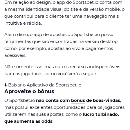
Em relação ao design, o app do Sportsbet.io conta com
a mesma identidade visual do site e da versão mobile, o
que contribui para o cliente ter uma navegação mais
intuitiva e rápida.
Além disso, o app de apostas do Sportsbet.io possui
ferramentas que são encontradas na versão desktop
como, por exemplo, apostas ao vivo e pagamentos
acessíveis.
Não somente isso, mas outros recursos indispensáveis
para os jogadores, como você verá a seguir.
⬇️ Baixar o Aplicativo da Sportsbet.io
Aproveite o bônus
O Sportsbet.io
não conta com
bônus
de boas-vindas
,
mas possui excelentes oportunidades para os jogadores
utilizarem nas suas apostas, como o
lucro turbinado,
que aumenta as odds
.