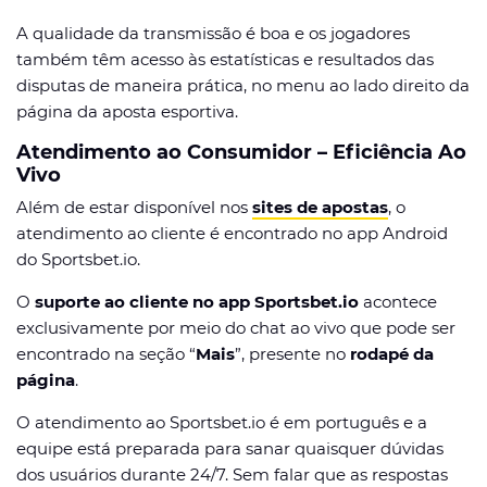
A qualidade da transmissão é boa e os jogadores
também têm acesso às estatísticas e resultados das
disputas de maneira prática, no menu ao lado direito da
página da aposta esportiva.
Atendimento ao Consumidor – Eficiência Ao
Vivo
Além de estar disponível nos
sites de apostas
, o
atendimento ao cliente é encontrado no app Android
do Sportsbet.io.
O
suporte ao cliente no app Sportsbet.io
acontece
exclusivamente por meio do chat ao vivo que pode ser
encontrado na seção “
Mais
”, presente no
rodapé da
página
.
O atendimento ao Sportsbet.io é em português e a
equipe está preparada para sanar quaisquer dúvidas
dos usuários durante 24/7. Sem falar que as respostas