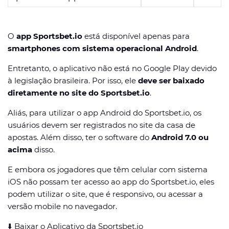
O
app Sportsbet.io
está disponível apenas para
smartphones com sistema operacional Android
.
Entretanto, o aplicativo não está no Google Play devido
à legislação brasileira. Por isso, ele
deve ser baixado
diretamente no site do Sportsbet.io
.
Aliás, para utilizar o app Android do Sportsbet.io, os
usuários devem ser registrados no site da casa de
apostas. Além disso, ter o software do
Android 7.0 ou
acima
disso.
E embora os jogadores que têm celular com sistema
iOS não possam ter acesso ao app do Sportsbet.io, eles
podem utilizar o site, que é responsivo, ou acessar a
versão mobile no navegador.
⬇️ Baixar o Aplicativo da Sportsbet.io