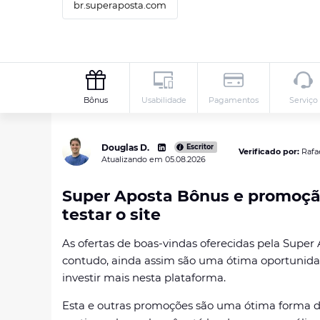
br.superaposta.com
Bônus
Usabilidade
Pagamentos
Serviço
Escreva a sua própria avaliação
Douglas D.
Escritor
Verificado por:
Rafae
Atualizando em 05.08.2026
Loading ...
Super Aposta Bônus e promoçã
testar o site
As ofertas de boas-vindas oferecidas pela Super
contudo, ainda assim são uma ótima oportunidade
investir mais nesta plataforma.
Esta e outras promoções são uma ótima forma d