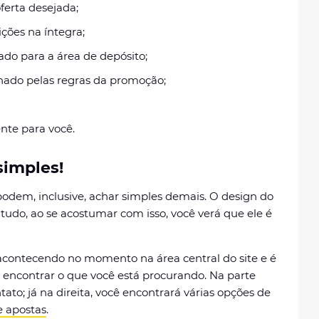
ferta desejada;
ções na íntegra;
ado para a área de depósito;
ado pelas regras da promoção;
nte para você.
simples!
podem, inclusive, achar simples demais. O design do
tudo, ao se acostumar com isso, você verá que ele é
s acontecendo no momento na área central do site e é
 de encontrar o que você está procurando. Na parte
ato; já na direita, você encontrará várias opções de
e apostas
.