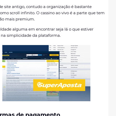
 site antigo, contudo a organização é bastante
 como scroll infinito. O cassino ao vivo é a parte que tem
ão mais premium.
uldade alguma em encontrar seja lá o que estiver
 na simplicidade da plataforma.
ormas de pagamento