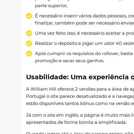
parte superior;
É necessário inserir vários dados pessoais, 
finalizar, também pode ser necessário envi
Uma vez feito isso, é necessário aceitar a pr
Realizar o depósito e jogar um valor 40 veze
Após cumprir os requisitos do rollover, bast
promoção e sacar seus ganhos.
Usabilidade: Uma experiência
A William Hill oferece 2 versões para a área de
Portugal o site parece desatualizado e a navegaç
estão disponíveis tantos bônus como na versão em
Já com o site em inglês, a página é muito mais 
apresentados de forma bonita a simplificada.
Quando vamos até a área do cassino online, não h