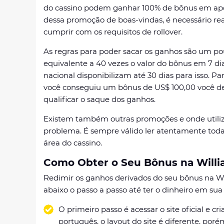
do cassino podem ganhar 100% de bônus em apos
dessa promoção de boas-vindas, é necessário rea
cumprir com os requisitos de rollover.
As regras para poder sacar os ganhos são um pou
equivalente a 40 vezes o valor do bônus em 7 dia
nacional disponibilizam até 30 dias para isso. P
você conseguiu um bônus de US$ 100,00 você de
qualificar o saque dos ganhos.
Existem também outras promoções e onde utiliz
problema. É sempre válido ler atentamente toda
área do cassino.
Como Obter o Seu Bônus na Willia
Redimir os ganhos derivados do seu bônus na Wi
abaixo o passo a passo até ter o dinheiro em sua
O primeiro passo é acessar o site oficial e c
português, o layout do site é diferente, po