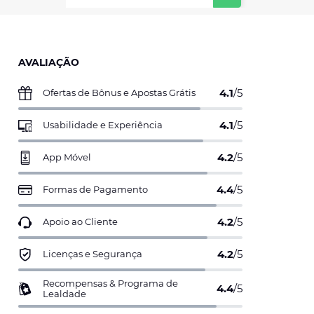
AVALIAÇÃO
4.1
/5
Ofertas de Bônus e Apostas Grátis
4.1
/5
Usabilidade e Experiência
4.2
/5
App Móvel
4.4
/5
Formas de Pagamento
4.2
/5
Apoio ao Cliente
4.2
/5
Licenças e Segurança
Recompensas & Programa de
4.4
/5
Lealdade