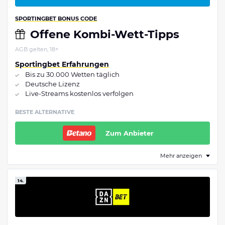
SPORTINGBET BONUS CODE
Offene Kombi-Wett-Tipps
AGB gelten, 18+
Sportingbet Erfahrungen
Bis zu 30.000 Wetten täglich
Deutsche Lizenz
Live-Streams kostenlos verfolgen
BESTE ALTERNATIVE
Zum Anbieter
Mehr anzeigen
14.