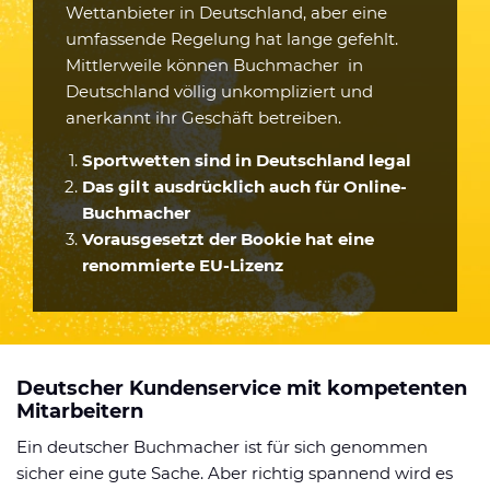
Wettanbieter in Deutschland, aber eine
umfassende Regelung hat lange gefehlt.
Mittlerweile können Buchmacher in
Deutschland völlig unkompliziert und
anerkannt ihr Geschäft betreiben.
Sportwetten sind in Deutschland legal
Das gilt ausdrücklich auch für Online-
Buchmacher
Vorausgesetzt der Bookie hat eine
renommierte EU-Lizenz
Deutscher Kundenservice mit kompetenten
Mitarbeitern
Ein deutscher Buchmacher ist für sich genommen
sicher eine gute Sache. Aber richtig spannend wird es