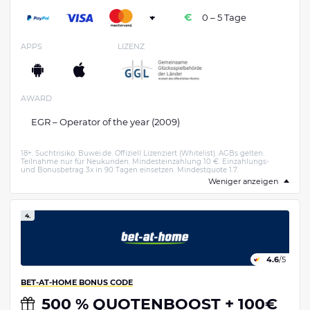
+
0 – 5 Tage
APPS
LIZENZ
AWARD
EGR – Operator of the year (2009)
18+. Suchtrisiko. Buwei.de. Offiziell Lizenziert (Whitelist). AGBs gelten.
Teilnahme nur für Neukunden. Mindesteinzahlung 10 €. Einzahlungs-
und Bonusbetrag 3x in 90 Tagen einsetzen. Mindestquote 1.7.
Weniger anzeigen
4.
4.6
/5
BET-AT-HOME BONUS CODE
500 % QUOTENBOOST + 100€