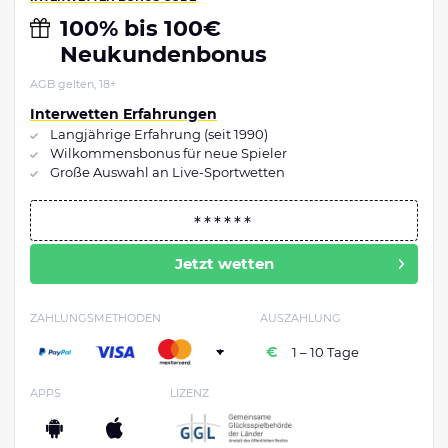
100% bis 100€
Neukundenbonus
AGB gelten, 18+
Interwetten Erfahrungen
Langjährige Erfahrung (seit 1990)
Wilkommensbonus für neue Spieler
Große Auswahl an Live-Sportwetten
Jetzt wetten
ZAHLUNGSMETHODEN
AUSZAHLUNG
+
1 – 10 Tage
APPS
LIZENZ