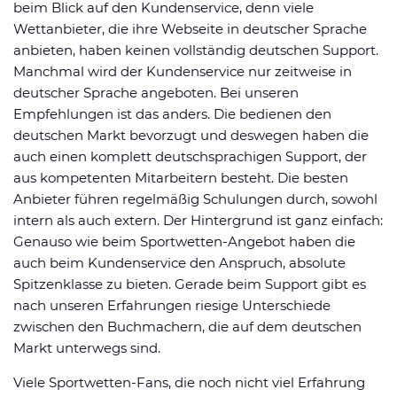
beim Blick auf den Kundenservice, denn viele
Wettanbieter, die ihre Webseite in deutscher Sprache
anbieten, haben keinen vollständig deutschen Support.
Manchmal wird der Kundenservice nur zeitweise in
deutscher Sprache angeboten. Bei unseren
Empfehlungen ist das anders. Die bedienen den
deutschen Markt bevorzugt und deswegen haben die
auch einen komplett deutschsprachigen Support, der
aus kompetenten Mitarbeitern besteht. Die besten
Anbieter führen regelmäßig Schulungen durch, sowohl
intern als auch extern. Der Hintergrund ist ganz einfach:
Genauso wie beim Sportwetten-Angebot haben die
auch beim Kundenservice den Anspruch, absolute
Spitzenklasse zu bieten. Gerade beim Support gibt es
nach unseren Erfahrungen riesige Unterschiede
zwischen den Buchmachern, die auf dem deutschen
Markt unterwegs sind.
Viele Sportwetten-Fans, die noch nicht viel Erfahrung