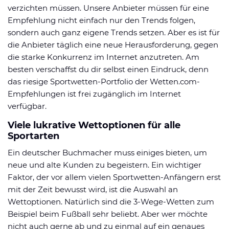
verzichten müssen. Unsere Anbieter müssen für eine
Empfehlung nicht einfach nur den Trends folgen,
sondern auch ganz eigene Trends setzen. Aber es ist für
die Anbieter täglich eine neue Herausforderung, gegen
die starke Konkurrenz im Internet anzutreten. Am
besten verschaffst du dir selbst einen Eindruck, denn
das riesige Sportwetten-Portfolio der Wetten.com-
Empfehlungen ist frei zugänglich im Internet
verfügbar.
Viele lukrative Wettoptionen für alle
Sportarten
Ein deutscher Buchmacher muss einiges bieten, um
neue und alte Kunden zu begeistern. Ein wichtiger
Faktor, der vor allem vielen Sportwetten-Anfängern erst
mit der Zeit bewusst wird, ist die Auswahl an
Wettoptionen. Natürlich sind die 3-Wege-Wetten zum
Beispiel beim Fußball sehr beliebt. Aber wer möchte
nicht auch gerne ab und zu einmal auf ein genaues