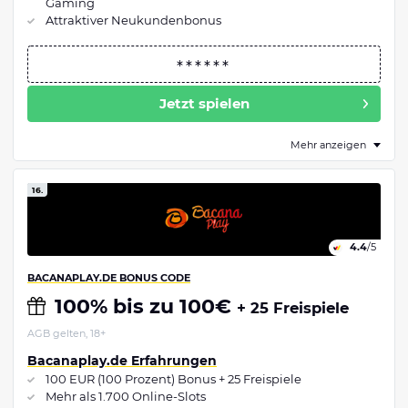
Gaming
Attraktiver Neukundenbonus
Jetzt spielen
Mehr anzeigen
16.
4.4
/5
BACANAPLAY.DE BONUS CODE
100% bis zu 100€
+ 25 Freispiele
AGB gelten, 18+
Bacanaplay.de Erfahrungen
100 EUR (100 Prozent) Bonus + 25 Freispiele
Mehr als 1.700 Online-Slots