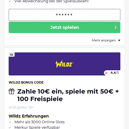
Viel Abwechslung bei der Spielauswahl
Jetzt spielen
Mehr anzeigen
13.
4.4
/5
WILDZ BONUS CODE
Zahle 10€ ein, spiele mit 50€ +
100 Freispiele
AGB gelten, 18+
Wildz Erfahrungen
Mehr als 3000 Online Slots
Merkur Spiele verfügbar