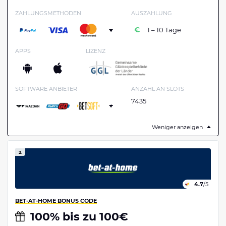
ZAHLUNGSMETHODEN
AUSZAHLUNG
+
1 – 10 Tage
APPS
LIZENZ
SOFTWARE ANBIETER
ANZAHL AN SLOTS
7435
+
Weniger anzeigen
2.
4.7
/5
BET-AT-HOME BONUS CODE
100% bis zu 100€