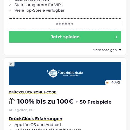
Statusprogramm für VIPs
Viele Top-Spiele verfügbar
Jetzt spielen
Mehr anzeigen
11.
4.4
/5
DRÜCKGLÜCK BONUS CODE
100% bis zu 100€
+ 50 Freispiele
AGB gelten, 18+
DrückGlück Erfahrungen
App für iOS und Android
Beliebte Merkur Spiele mit an Bord