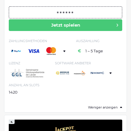
Jetzt spielen
ZAHLUNGSMETHODEN
AUSZAHLUNG
+
1 – 5 Tage
LIZENZ
SOFTWARE ANBIETER
+
ANZAHL AN SLOTS
1420
Weniger anzeigen
4.