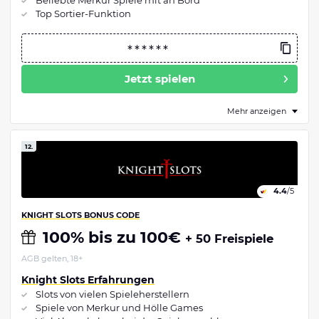
Top Sortier-Funktion
Jetzt spielen
Mehr anzeigen
12.
4.4
/5
KNIGHT SLOTS BONUS CODE
100% bis zu 100€
+ 50 Freispiele
AGB gelten, 18+
Knight Slots Erfahrungen
Slots von vielen Spieleherstellern
Spiele von Merkur und Hölle Games