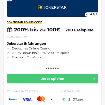
4.6
/5
JOKERSTAR BONUS CODE
200% bis zu 100€
+ 200 Freispiele
AGB gelten, 18+
Jokerstar Erfahrungen
Deutsches Online Casino
200 % Bonus bis 100 € +200 Freispiele
Fokus auf Top-Slots
Jetzt spielen
ZAHLUNGSMETHODEN
AUSZAHLUNG
+
2 – 3 Tage