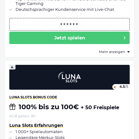
Tiger Gaming
Deutschsprachiger Kundenservice mit Live-Chat
Jetzt spielen
Mehr anzeigen
6.
4.5
/5
LUNA SLOTS BONUS CODE
100% bis zu 100€
+ 50 Freispiele
AGB gelten, 18+
Luna Slots Erfahrungen
1.000+ Spielautomaten
Legendäre Merkur-Slots