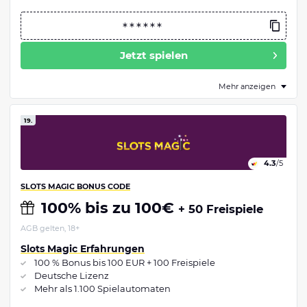
Jetzt spielen
Mehr anzeigen
19.
4.3
/5
SLOTS MAGIC BONUS CODE
100% bis zu 100€
+ 50 Freispiele
AGB gelten, 18+
Slots Magic Erfahrungen
100 % Bonus bis 100 EUR + 100 Freispiele
Deutsche Lizenz
Mehr als 1.100 Spielautomaten