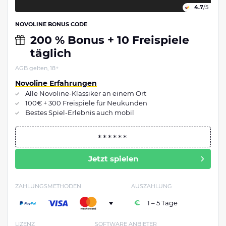
4.7
/5
NOVOLINE BONUS CODE
200 % Bonus + 10 Freispiele
täglich
AGB gelten, 18+
Novoline Erfahrungen
Alle Novoline-Klassiker an einem Ort
100€ + 300 Freispiele für Neukunden
Bestes Spiel-Erlebnis auch mobil
Jetzt spielen
ZAHLUNGSMETHODEN
AUSZAHLUNG
+
1 – 5 Tage
LIZENZ
SOFTWARE ANBIETER