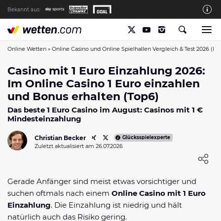
Bekannt aus:
Die wetten.com Redaktion
So bewerten wir die Anbieter
Online Wetten
»
Online Casino und Online Spielhallen Vergleich & Test 2026 (
wetten.com auf Facebook
Casino mit 1 Euro Einzahlung 2026:
Im Online Casino 1 Euro einzahlen
wetten.com auf YouTube
und Bonus erhalten (Top6)
Spielsucht Hilfe & Prävention
Das beste 1 Euro Casino im August: Casinos mit 1 €
Mindesteinzahlung
Über Uns
Christian Becker
Kontakt
Glücksspielexperte
Zuletzt aktualisiert am 26.07.2026
Schreiber gesucht
Loading ...
Verantwortungsvolles Spielen
Gerade Anfänger sind meist etwas vorsichtiger und
Glücksspiel-Regulierung in Deutschland
suchen oftmals nach einem
Online Casino mit 1 Euro
Einzahlung
. Die Einzahlung ist niedrig und hält
Haftungsausschluss
natürlich auch das Risiko gering.