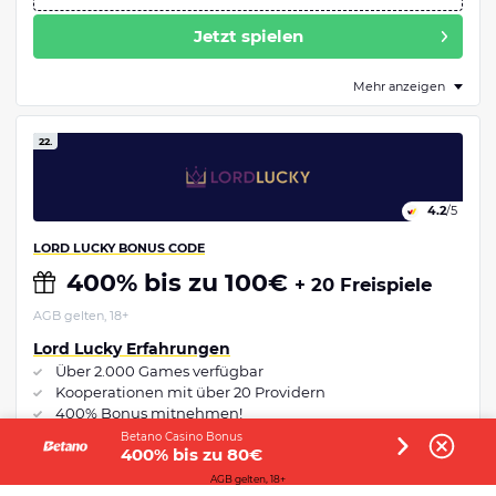
Jetzt spielen
Mehr anzeigen
22.
4.2
/5
LORD LUCKY BONUS CODE
400% bis zu 100€
+ 20 Freispiele
AGB gelten, 18+
Lord Lucky Erfahrungen
Über 2.000 Games verfügbar
Kooperationen mit über 20 Providern
400% Bonus mitnehmen!
Betano Casino Bonus
400% bis zu 80€
AGB gelten, 18+