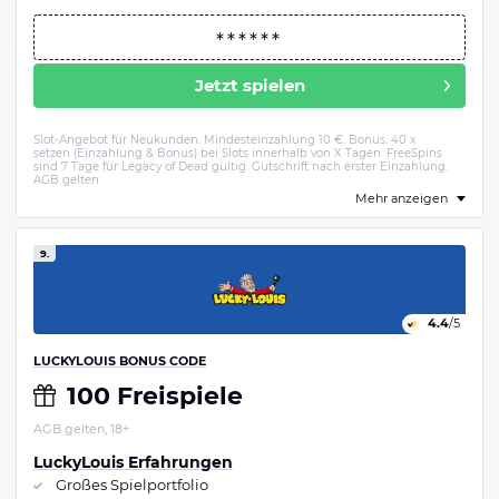
Jetzt spielen
Slot-Angebot für Neukunden. Mindesteinzahlung 10 €. Bonus: 40 x
setzen (Einzahlung & Bonus) bei Slots innerhalb von X Tagen. FreeSpins
sind 7 Tage für Legacy of Dead gültig. Gutschrift nach erster Einzahlung.
AGB gelten.
Mehr anzeigen
9.
4.4
/5
LUCKYLOUIS BONUS CODE
100 Freispiele
AGB gelten, 18+
LuckyLouis Erfahrungen
Großes Spielportfolio