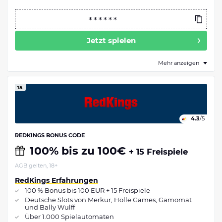
Jetzt spielen
Mehr anzeigen
18.
4.3
/5
REDKINGS BONUS CODE
100% bis zu 100€
+ 15 Freispiele
AGB gelten, 18+
RedKings Erfahrungen
100 % Bonus bis 100 EUR + 15 Freispiele
Deutsche Slots von Merkur, Hölle Games, Gamomat
und Bally Wulff
Über 1.000 Spielautomaten