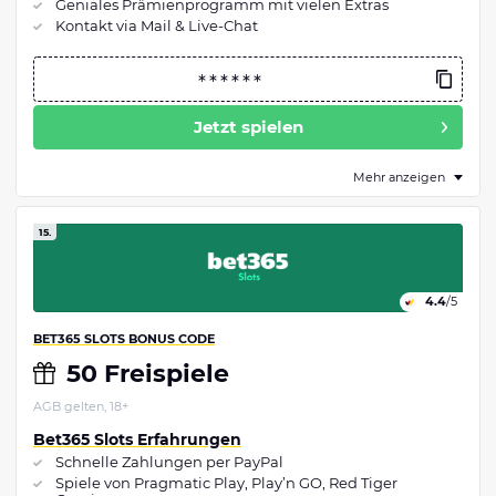
Geniales Prämienprogramm mit vielen Extras
Kontakt via Mail & Live-Chat
Jetzt spielen
Mehr anzeigen
15.
4.4
/5
BET365 SLOTS BONUS CODE
50 Freispiele
AGB gelten, 18+
Bet365 Slots Erfahrungen
Schnelle Zahlungen per PayPal
Spiele von Pragmatic Play, Play’n GO, Red Tiger