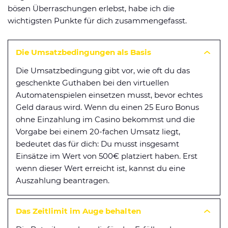
bösen Überraschungen erlebst, habe ich die
wichtigsten Punkte für dich zusammengefasst.
Die Umsatzbedingungen als Basis
Die Umsatzbedingung gibt vor, wie oft du das
geschenkte Guthaben bei den virtuellen
Automatenspielen einsetzen musst, bevor echtes
Geld daraus wird. Wenn du einen 25 Euro Bonus
ohne Einzahlung im Casino bekommst und die
Vorgabe bei einem 20-fachen Umsatz liegt,
bedeutet das für dich: Du musst insgesamt
Einsätze im Wert von 500€ platziert haben. Erst
wenn dieser Wert erreicht ist, kannst du eine
Auszahlung beantragen.
Das Zeitlimit im Auge behalten