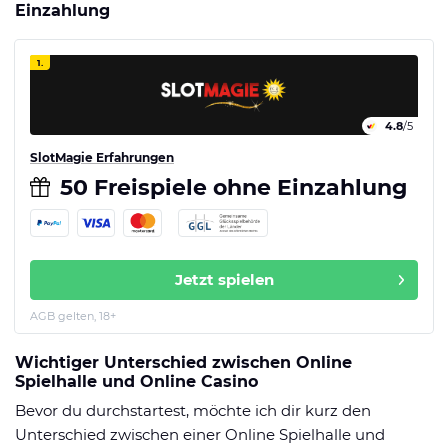
Einzahlung
1.
4.8
/5
SlotMagie Erfahrungen
50 Freispiele ohne Einzahlung
Jetzt spielen
AGB gelten, 18+
Wichtiger Unterschied zwischen Online
Spielhalle und Online Casino
Bevor du durchstartest, möchte ich dir kurz den
Unterschied zwischen einer Online Spielhalle und