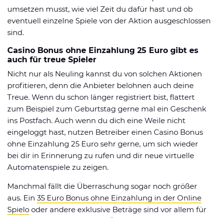
umsetzen musst, wie viel Zeit du dafür hast und ob
eventuell einzelne Spiele von der Aktion ausgeschlossen
sind.
Casino Bonus ohne Einzahlung 25 Euro gibt es
auch für treue Spieler
Nicht nur als Neuling kannst du von solchen Aktionen
profitieren, denn die Anbieter belohnen auch deine
Treue. Wenn du schon länger registriert bist, flattert
zum Beispiel zum Geburtstag gerne mal ein Geschenk
ins Postfach. Auch wenn du dich eine Weile nicht
eingeloggt hast, nutzen Betreiber einen Casino Bonus
ohne Einzahlung 25 Euro sehr gerne, um sich wieder
bei dir in Erinnerung zu rufen und dir neue virtuelle
Automatenspiele zu zeigen.
Manchmal fällt die Überraschung sogar noch größer
aus. Ein
35 Euro Bonus ohne Einzahlung in der Online
Spielo
oder andere exklusive Beträge sind vor allem für