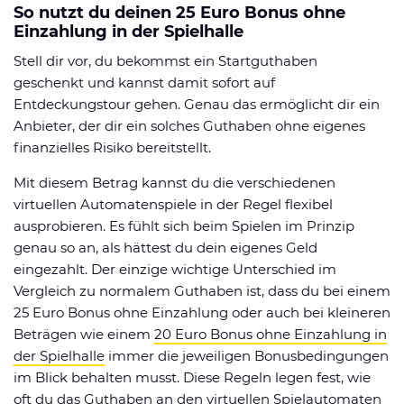
So nutzt du deinen 25 Euro Bonus ohne
Einzahlung in der Spielhalle
Stell dir vor, du bekommst ein Startguthaben
geschenkt und kannst damit sofort auf
Entdeckungstour gehen. Genau das ermöglicht dir ein
Anbieter, der dir ein solches Guthaben ohne eigenes
finanzielles Risiko bereitstellt.
Mit diesem Betrag kannst du die verschiedenen
virtuellen Automatenspiele in der Regel flexibel
ausprobieren. Es fühlt sich beim Spielen im Prinzip
genau so an, als hättest du dein eigenes Geld
eingezahlt. Der einzige wichtige Unterschied im
Vergleich zu normalem Guthaben ist, dass du bei einem
25 Euro Bonus ohne Einzahlung oder auch bei kleineren
Beträgen wie einem
20 Euro Bonus ohne Einzahlung in
der Spielhalle
immer die jeweiligen Bonusbedingungen
im Blick behalten musst. Diese Regeln legen fest, wie
oft du das Guthaben an den virtuellen Spielautomaten