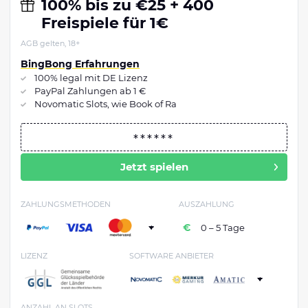
100% bis zu €25 + 400
Freispiele für 1€
AGB gelten, 18+
BingBong Erfahrungen
100% legal mit DE Lizenz
PayPal Zahlungen ab 1 €
Novomatic Slots, wie Book of Ra
Jetzt spielen
ZAHLUNGSMETHODEN
AUSZAHLUNG
+
0 – 5 Tage
LIZENZ
SOFTWARE ANBIETER
+
ANZAHL AN SLOTS