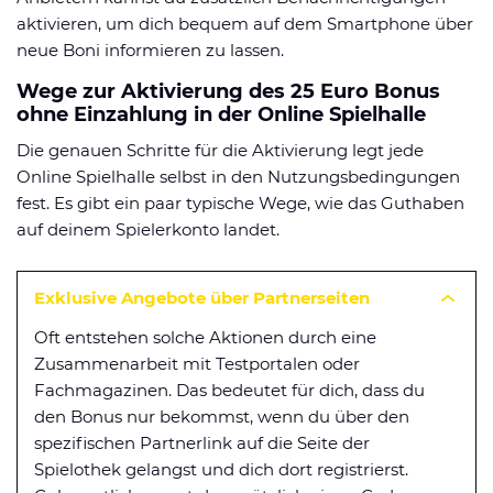
aktivieren, um dich bequem auf dem Smartphone über
neue Boni informieren zu lassen.
Wege zur Aktivierung des 25 Euro Bonus
ohne Einzahlung in der Online Spielhalle
Die genauen Schritte für die Aktivierung legt jede
Online Spielhalle selbst in den Nutzungsbedingungen
fest. Es gibt ein paar typische Wege, wie das Guthaben
auf deinem Spielerkonto landet.
Exklusive Angebote über Partnerseiten
Oft entstehen solche Aktionen durch eine
Zusammenarbeit mit Testportalen oder
Fachmagazinen. Das bedeutet für dich, dass du
den Bonus nur bekommst, wenn du über den
spezifischen Partnerlink auf die Seite der
Spielothek gelangst und dich dort registrierst.