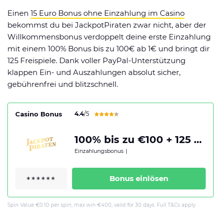
Einen
15 Euro Bonus ohne Einzahlung im Casino
bekommst du bei JackpotPiraten zwar nicht, aber der
Willkommensbonus verdoppelt deine erste Einzahlung
mit einem 100% Bonus bis zu 100€ ab 1€ und bringt dir
125 Freispiele. Dank voller PayPal-Unterstützung
klappen Ein- und Auszahlungen absolut sicher,
gebührenfrei und blitzschnell.
Casino Bonus
4.4
/5
100% bis zu €100 + 125 Freispiele
Einzahlungsbonus
|
Bonus einlösen
Spin Value €0.10 per spin, max win €400, valid for 30 days. Full T&Cs apply.