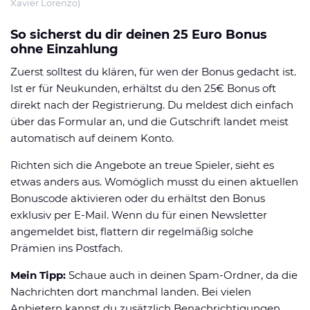
Xavier Lorenzo)
So sicherst du dir deinen 25 Euro Bonus
ohne Einzahlung
Zuerst solltest du klären, für wen der Bonus gedacht ist.
Ist er für Neukunden, erhältst du den 25€ Bonus oft
direkt nach der Registrierung. Du meldest dich einfach
über das Formular an, und die Gutschrift landet meist
automatisch auf deinem Konto.
Richten sich die Angebote an treue Spieler, sieht es
etwas anders aus. Womöglich musst du einen aktuellen
Bonuscode aktivieren oder du erhältst den Bonus
exklusiv per E-Mail. Wenn du für einen Newsletter
angemeldet bist, flattern dir regelmäßig solche
Prämien ins Postfach.
Mein Tipp:
Schaue auch in deinen Spam-Ordner, da die
Nachrichten dort manchmal landen. Bei vielen
Anbietern kannst du zusätzlich Benachrichtigungen