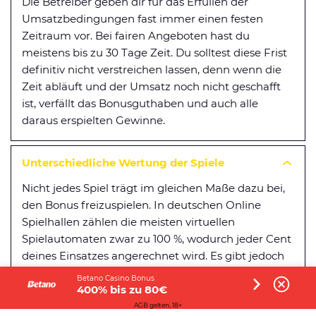
Die Betreiber geben dir für das Erfüllen der
Umsatzbedingungen fast immer einen festen
Zeitraum vor. Bei fairen Angeboten hast du
meistens bis zu 30 Tage Zeit. Du solltest diese Frist
definitiv nicht verstreichen lassen, denn wenn die
Zeit abläuft und der Umsatz noch nicht geschafft
ist, verfällt das Bonusguthaben und auch alle
daraus erspielten Gewinne.
Unterschiedliche Wertung der Spiele
Nicht jedes Spiel trägt im gleichen Maße dazu bei,
den Bonus freizuspielen. In deutschen Online
Spielhallen zählen die meisten virtuellen
Spielautomaten zwar zu 100 %, wodurch jeder Cent
deines Einsatzes angerechnet wird. Es gibt jedoch
Ausnahmen, bei denen Slots nur zu einem
Betano Casino Bonus
400% bis zu 80€
geringeren Prozentsatz gewertet oder komplett
ausgeschlossen werden. Ein Blick in die jeweiligen
AGB gelten, 18+