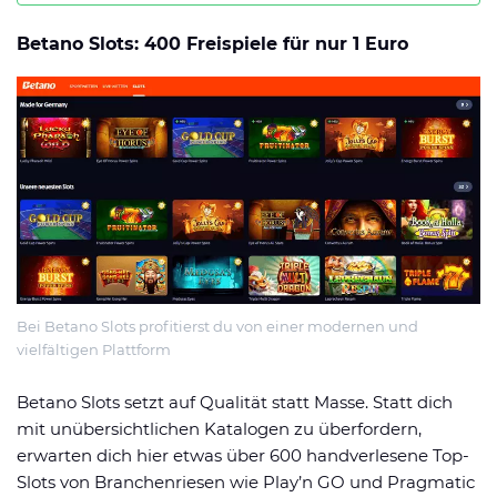
Betano Slots: 400 Freispiele für nur 1 Euro
Bei Betano Slots profitierst du von einer modernen und
vielfältigen Plattform
Betano Slots setzt auf Qualität statt Masse. Statt dich
mit unübersichtlichen Katalogen zu überfordern,
erwarten dich hier etwas über 600 handverlesene Top-
Slots von Branchenriesen wie Play’n GO und Pragmatic