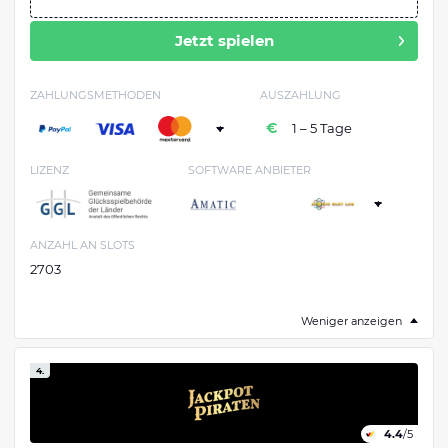
Jetzt spielen
ZAHLUNGSMETHODEN
AUSZAHLUNG
+
1 – 5 Tage
LIZENZ
SOFTWARE ANBIETER
+
ANZAHL AN SLOTS
2703
Weniger anzeigen
4.
4.4
/5