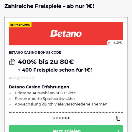
Zahlreiche Freispiele – ab nur 1€!
EMPFEHLUNG
4.9
/5
BETANO CASINO BONUS CODE
400% bis zu 80€
+ 400 Freispiele schon für 1€!
AGB gelten, 18+
Betano Casino Erfahrungen
Erlesene Auswahl an 600+ Slots
Renommierte Spieleentwickler
Abwechslung durch viele verschiedene Themen
Jetzt spielen