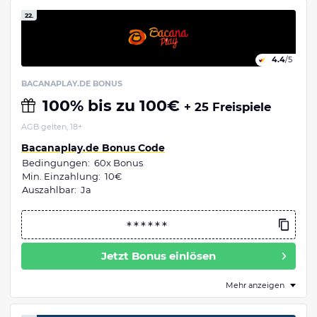
22.
4.4
/5
BACANAPLAY.DE BONUS
100% bis zu 100€
+ 25 Freispiele
AGB gelten, 18+
Bacanaplay.de Bonus Code
Bedingungen:
60x Bonus
Min. Einzahlung:
10€
Auszahlbar:
Ja
Jetzt Bonus einlösen
Mehr anzeigen