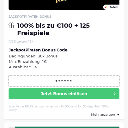
4.4
/5
JACKPOTPIRATEN BONUS
100% bis zu €100 + 125
Freispiele
AGB gelten, 18+
JackpotPiraten Bonus Code
Bedingungen:
30x Bonus
Min. Einzahlung:
1€
Auszahlbar:
Ja
Jetzt Bonus einlösen
Spin Value €0.10 per spin, max win €400, valid for 30 days. Full T&Cs
apply.
Mehr anzeigen