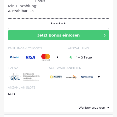
Horus
Min. Einzahlung:
–
Auszahlbar:
Ja
Jetzt Bonus einlösen
ZAHLUNGSMETHODEN
AUSZAHLUNG
+
1 – 5 Tage
LIZENZ
SOFTWARE ANBIETER
+
ANZAHL AN SLOTS
1419
Weniger anzeigen