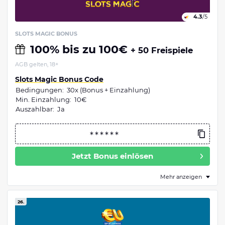
4.3
/5
SLOTS MAGIC BONUS
100% bis zu 100€
+ 50 Freispiele
AGB gelten, 18+
Slots Magic Bonus Code
Bedingungen:
30x (Bonus + Einzahlung)
Min. Einzahlung:
10€
Auszahlbar:
Ja
Jetzt Bonus einlösen
Mehr anzeigen
26.