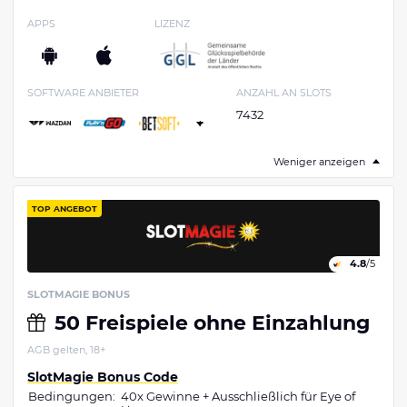
APPS
LIZENZ
SOFTWARE ANBIETER
ANZAHL AN SLOTS
7432
+
Weniger anzeigen
TOP ANGEBOT
4.8
/5
SLOTMAGIE BONUS
50 Freispiele ohne Einzahlung
AGB gelten, 18+
SlotMagie Bonus Code
Bedingungen:
40x Gewinne + Ausschließlich für Eye of