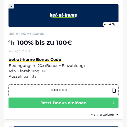
5.
4.7
/5
BET-AT-HOME BONUS
100% bis zu 100€
AGB gelten, 18+
bet-at-home Bonus Code
Bedingungen:
20x (Bonus + Einzahlung)
Min. Einzahlung:
1€
Auszahlbar:
Ja
Jetzt Bonus einlösen
Mehr anzeigen