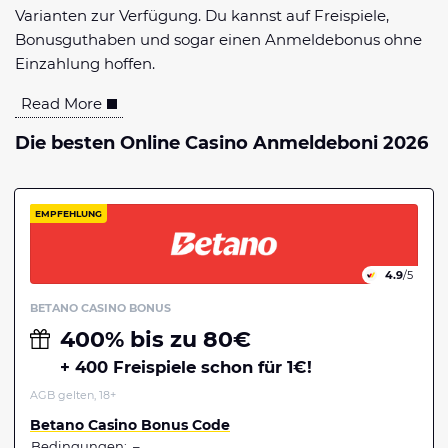
Datenschutzerklärung
Shop
News
Deals
Varianten zur Verfügung. Du kannst auf Freispiele,
Bonusguthaben und sogar einen Anmeldebonus ohne
Affiliate Disclaimer
Einzahlung hoffen.
Forum
Read More
Die besten Online Casino Anmeldeboni 2026
EMPFEHLUNG
4.9
/5
BETANO CASINO BONUS
400% bis zu 80€
+ 400 Freispiele schon für 1€!
AGB gelten, 18+
Betano Casino Bonus Code
Bedingungen:
–