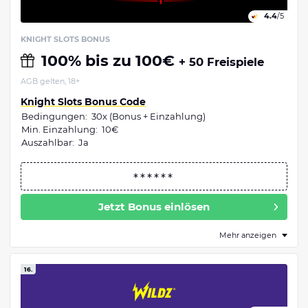
4.4
/5
KNIGHT SLOTS BONUS
100% bis zu 100€
+ 50 Freispiele
AGB gelten, 18+
Knight Slots Bonus Code
Bedingungen:
30x (Bonus + Einzahlung)
Min. Einzahlung:
10€
Auszahlbar:
Ja
Jetzt Bonus einlösen
Mehr anzeigen
16.