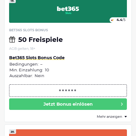
19.
4.4
/5
BET365 SLOTS BONUS
50 Freispiele
AGB gelten, 18+
Bet365 Slots Bonus Code
Bedingungen:
–
Min. Einzahlung:
10
Auszahlbar:
Nein
Jetzt Bonus einlösen
Mehr anzeigen
20.