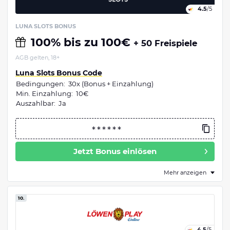
4.5
/5
LUNA SLOTS BONUS
100% bis zu 100€
+ 50 Freispiele
AGB gelten, 18+
Luna Slots Bonus Code
Bedingungen:
30x (Bonus + Einzahlung)
Min. Einzahlung:
10€
Auszahlbar:
Ja
Jetzt Bonus einlösen
Mehr anzeigen
10.
4.5
/5