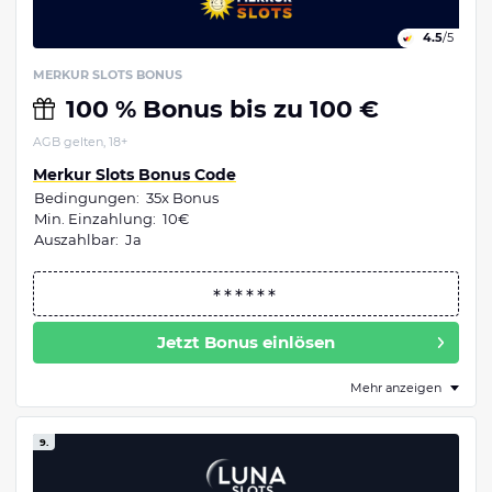
4.5
/5
MERKUR SLOTS BONUS
100 % Bonus bis zu 100 €
AGB gelten, 18+
Merkur Slots Bonus Code
Bedingungen:
35x Bonus
Min. Einzahlung:
10€
Auszahlbar:
Ja
Jetzt Bonus einlösen
Mehr anzeigen
9.