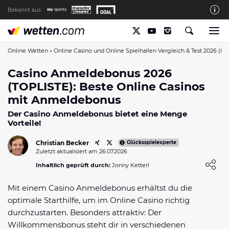
Bekannt aus:
Die wetten.com Redaktion
So bewerten wir die Anbieter
Online Wetten
»
Online Casino und Online Spielhallen Vergleich & Test 2026 (
wetten.com auf Facebook
Casino Anmeldebonus 2026
(TOPLISTE): Beste Online Casinos
wetten.com auf YouTube
mit Anmeldebonus
Spielsucht Hilfe & Prävention
Der Casino Anmeldebonus bietet eine Menge
Vorteile!
Über Uns
Christian Becker
Kontakt
Glücksspielexperte
Zuletzt aktualisiert am 26.07.2026
Schreiber gesucht
Loading ...
Inhaltlich geprüft durch:
Jonny Ketterl
Verantwortungsvolles Spielen
Mit einem Casino Anmeldebonus erhältst du die
Glücksspiel-Regulierung in Deutschland
optimale Starthilfe, um im Online Casino richtig
durchzustarten. Besonders attraktiv: Der
Haftungsausschluss
Willkommensbonus steht dir in verschiedenen