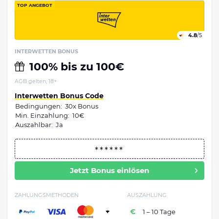
TOP ANGEBOT
4.8
/5
INTERWETTEN BONUS
100% bis zu 100€
AGB gelten, 18+
Interwetten Bonus Code
Bedingungen:
30x Bonus
Min. Einzahlung:
10€
Auszahlbar:
Ja
Jetzt Bonus einlösen
ZAHLUNGSMETHODEN
AUSZAHLUNG
+
1 – 10 Tage