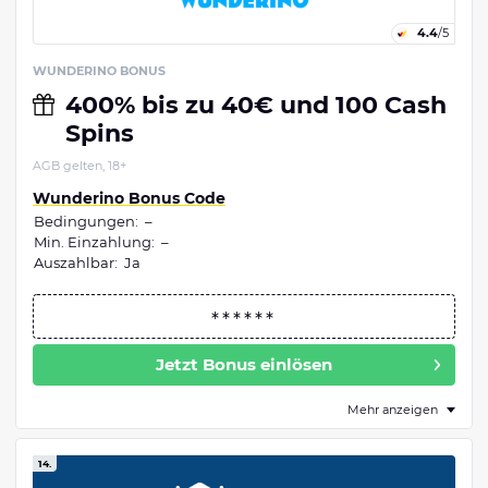
4.4
/5
WUNDERINO BONUS
400% bis zu 40€ und 100 Cash
Spins
AGB gelten, 18+
Wunderino Bonus Code
Bedingungen:
–
Min. Einzahlung:
–
Auszahlbar:
Ja
Jetzt Bonus einlösen
Mehr anzeigen
14.