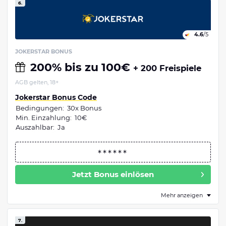
6.
4.6
/5
JOKERSTAR BONUS
200% bis zu 100€
+ 200 Freispiele
AGB gelten, 18+
Jokerstar Bonus Code
Bedingungen:
30x Bonus
Min. Einzahlung:
10€
Auszahlbar:
Ja
Jetzt Bonus einlösen
Mehr anzeigen
7.