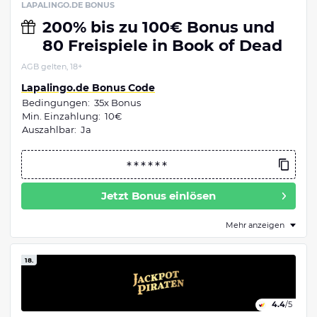
LAPALINGO.DE BONUS
200% bis zu 100€ Bonus und
80 Freispiele in Book of Dead
AGB gelten, 18+
Lapalingo.de Bonus Code
Bedingungen:
35x Bonus
Min. Einzahlung:
10€
Auszahlbar:
Ja
Jetzt Bonus einlösen
Mehr anzeigen
18.
4.4
/5