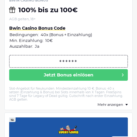
BWIN CASINO BONUS
100% bis zu 100€
AGB gelten, 18+
Bwin Casino Bonus Code
Bedingungen:
40x (Bonus + Einzahlung)
Min. Einzahlung:
10€
Auszahlbar:
Ja
Jetzt Bonus einlösen
Slot-Angebot für Neukunden. Mindesteinzahlung 10 €. Bonus: 40 x
setzen (Einzahlung & Bonus) bei Slots innerhalb von X Tagen. FreeSpins
sind 7 Tage für Legacy of Dead gültig. Gutschrift nach erster Einzahlung.
AGB gelten.
Mehr anzeigen
12.