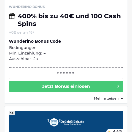
WUNDERINO BONUS
400% bis zu 40€ und 100 Cash
Spins
AGB gelten, 18+
Wunderino Bonus Code
Bedingungen:
–
Min. Einzahlung:
–
Auszahlbar:
Ja
Jetzt Bonus einlösen
Mehr anzeigen
14.
4.4
/5