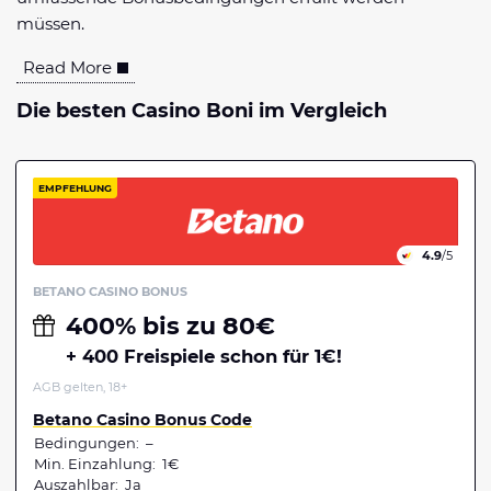
Datenschutzerklärung
Shop
News
Deals
müssen.
Affiliate Disclaimer
Read More
Forum
Die besten Casino Boni im Vergleich
EMPFEHLUNG
4.9
/5
BETANO CASINO BONUS
400% bis zu 80€
+ 400 Freispiele schon für 1€!
AGB gelten, 18+
Betano Casino Bonus Code
Bedingungen:
–
Min. Einzahlung:
1€
Auszahlbar:
Ja