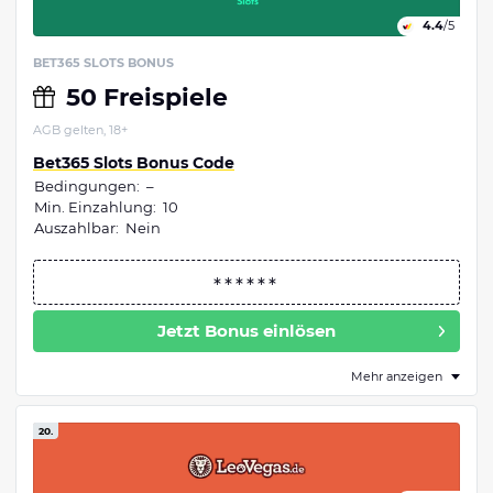
4.4
/5
BET365 SLOTS BONUS
50 Freispiele
AGB gelten, 18+
Bet365 Slots Bonus Code
Bedingungen:
–
Min. Einzahlung:
10
Auszahlbar:
Nein
Jetzt Bonus einlösen
Mehr anzeigen
20.