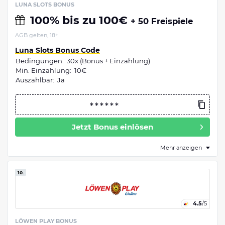
LUNA SLOTS BONUS
100% bis zu 100€
+ 50 Freispiele
AGB gelten, 18+
Luna Slots Bonus Code
Bedingungen:
30x (Bonus + Einzahlung)
Min. Einzahlung:
10€
Auszahlbar:
Ja
Jetzt Bonus einlösen
Mehr anzeigen
10.
4.5
/5
LÖWEN PLAY BONUS