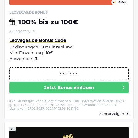
4.4
/5
LEOVEGAS.DE BONUS
100% bis zu 100€
AGB gelten, 18+
LeoVegas.de Bonus Code
Bedingungen:
20x Einzahlung
Min. Einzahlung:
10€
Auszahlbar:
Ja
Jetzt Bonus einlösen
#Ad Glücksspiel kann süchtig machen! Hilfe unter www.buwei.de. AGBs
gelten. LVSports Limited FN: C94854. Amtliche Whitelist der GGL mit
Lizenz vom 27.02.2023: 208.1.1-12254-2021/48.
Mehr anzeigen
21.