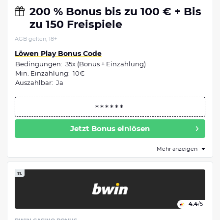
200 % Bonus bis zu 100 € + Bis
zu 150 Freispiele
AGB gelten, 18+
Löwen Play Bonus Code
Bedingungen:
35x (Bonus + Einzahlung)
Min. Einzahlung:
10€
Auszahlbar:
Ja
Jetzt Bonus einlösen
Mehr anzeigen
11.
4.4
/5