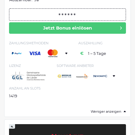
Jetzt Bonus einlösen
ZAHLUNGSMETHODEN
AUSZAHLUNG
+
1 – 5 Tage
LIZENZ
SOFTWARE ANBIETER
+
ANZAHL AN SLOTS
1419
Weniger anzeigen
4.