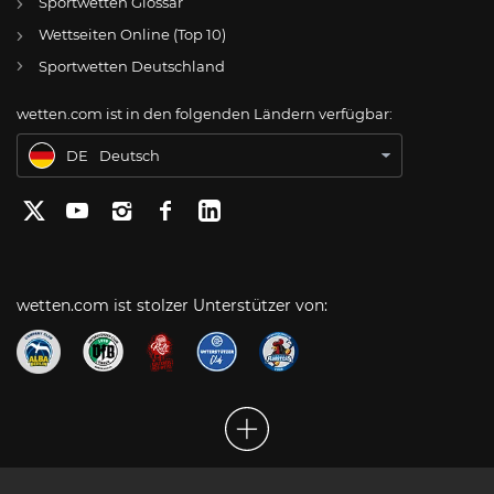
Sportwetten Glossar
Wettseiten Online (Top 10)
CH
Online Glücksspiel Schweiz
Sportwetten Deutschland
US
Best Online Gambling Sites US
wetten.com ist in den folgenden Ländern verfügbar:
BR
Apostas Online no Brasil
DE
Deutsch
wetten.com ist stolzer Unterstützer von: