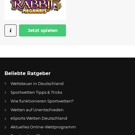
Jetzt spielen
Beliebte Ratgeber
Wettsteuer in Deutschland
Sportwetten Tipps & Tricks
Wie funktionieren Sportwetten?
Wetten auf Unentschieden
eSports Wetten Deutschland
DE
Big Time Gaming
Aktuelles Online-Wettprogramm
AT
Online Wetten Österreich