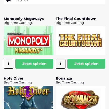
Datenschutzerklärung
Shop
News
Deals
Affiliate Disclaimer
Forum
Monopoly Megaways
The Final Countdown
Big Time Gaming
Big Time Gaming
Jetzt spielen
Jetzt spielen
Holy Diver
Bonanza
Big Time Gaming
Big Time Gaming