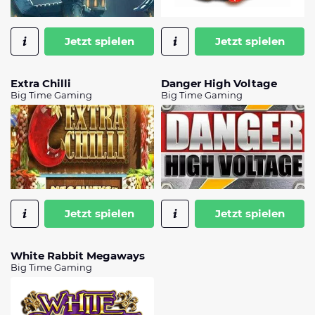
Jetzt spielen
Jetzt spielen
Extra Chilli
Danger High Voltage
Big Time Gaming
Big Time Gaming
Jetzt spielen
Jetzt spielen
White Rabbit Megaways
Big Time Gaming