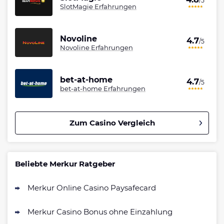
/5
SlotMagie Erfahrungen
Novoline
4.7
/5
Novoline Erfahrungen
bet-at-home
4.7
/5
bet-at-home Erfahrungen
Zum Casino Vergleich
Betano Casino Bonus
4.9
/5
400% bis zu 80€
Beliebte Merkur Ratgeber
AGB gelten
Merkur Online Casino Paysafecard
Interwetten Bonus
4.8
/5
100% bis zu 100€
Merkur Casino Bonus ohne Einzahlung
AGB gelten