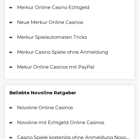
SlotMagie Bonus
Merkur Online Casino Echtgeld
4.8
/5
50 Freispiele ohne Einzahlung
AGB gelten
Neue Merkur Online Casinos
Novoline Bonus
4.7
Merkur Spielautomaten Tricks
/5
200 % Bonus + 10 Freispiele täglich
AGB gelten
Merkur Casino Spiele ohne Anmeldung
bet-at-home Bonus
4.7
/5
100% bis zu 100€
Mekur Online Casinos mit PayPal
AGB gelten
Zum Casino Bonus Vergleich
Beliebte Novoline Ratgeber
Novoline Online Casinos
Novoline mit Echtgeld Online Casinos
Casino Spiele kostenlos ohne Anmeldung Novoline