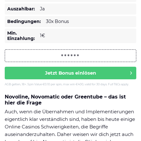
Auszahlbar:
Ja
Bedingungen:
30x Bonus
Min.
1€
Einzahlung:
Jetzt Bonus einlösen
AGB gelten, 18+. Spin Value €0.10 per spin, max win €400, valid for 30 days. Full T&Cs apply.
Novoline, Novomatic oder Greentube – das ist
hier die Frage
Auch, wenn die Übernahmen und Implementierungen
eigentlich klar verständlich sind, haben bis heute einige
Online Casinos Schwierigkeiten, die Begriffe
auseinanderzuhalten. Daher weisen wir dich jetzt auch