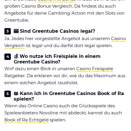
großen Casino Bonus Vergleich. Da findest du auch
Angebote für deine Gambling-Action mit den Slots von
Greentube.
🎰 Sind Greentube Casinos legal?
Ja. Jedes hier vorgestellte Angebot aus unserem
Casino
Vergleich
ist legal und du darfst dort legal spielen.
💰 Wo nutze ich Freispiele in einem
Greentube Casino?
Wirf dazu einen Blick in unseren
Casino Freispiele
Ratgeber. Da erklären wir dir, wie du das Maximum aus
einem solchen Angebot rausholst.
📖 Kann ich in Greentube Casinos Book of Ra
spielen?
Wenn das Online Casino auch die Glücksspiele des
Spieleanbieters Novoline mit abdeckt, kannst du auch
Book of Ra Echtgeld
spielen.