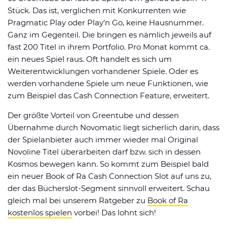
Stück. Das ist, verglichen mit Konkurrenten wie
Pragmatic Play oder Play’n Go, keine Hausnummer.
Ganz im Gegenteil. Die bringen es nämlich jeweils auf
fast 200 Titel in ihrem Portfolio. Pro Monat kommt ca.
ein neues Spiel raus. Oft handelt es sich um
Weiterentwicklungen vorhandener Spiele. Oder es
werden vorhandene Spiele um neue Funktionen, wie
zum Beispiel das Cash Connection Feature, erweitert.
Der größte Vorteil von Greentube und dessen
Übernahme durch Novomatic liegt sicherlich darin, dass
der Spielanbieter auch immer wieder mal Original
Novoline Titel überarbeiten darf bzw. sich in dessen
Kosmos bewegen kann. So kommt zum Beispiel bald
ein neuer Book of Ra Cash Connection Slot auf uns zu,
der das Bücherslot-Segment sinnvoll erweitert. Schau
gleich mal bei unserem Ratgeber zu
Book of Ra
kostenlos spielen
vorbei! Das lohnt sich!