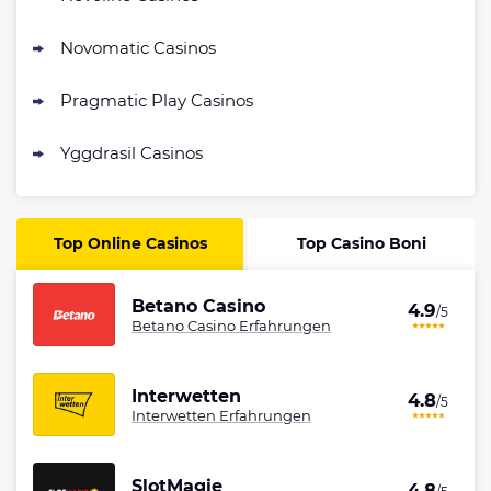
Novomatic Casinos
Pragmatic Play Casinos
Yggdrasil Casinos
Top Online Casinos
Top Casino Boni
Betano Casino
4.9
/5
Betano Casino Erfahrungen
Interwetten
4.8
/5
Interwetten Erfahrungen
SlotMagie
4.8