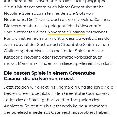
kurz darauf hin. Novomatic ist die Glücksspielgruppe,
die als Mutterkonzern auch hinter Greentube steht.
Novoline Spielautomaten heißen die Slots von
Novomatic. Die Rede ist auch oft von
Novoline Casinos
.
Die werden aber auch gelegentlich als Novomatic
Spielautomaten eines
Novomatic Casinos
bezeichnet.
Für dich ist einfach nur wichtig, dass du weißt, dass du,
wenn du auf der Suche nach Greentube Slots in einem
Onlineangebot bist, auch mal in der Spieleanbieter-
Kategorie Novoline oder Novomatic vorbeischauen
musst. Manchmal finden sich diese Spiele nämlich dort.
Die besten Spiele in einem Greentube
Casino, die du kennen musst
Jetzt steigen wir direkt ins Thema ein und stellen dir die
besten Greentube Slots in den Greentube Casinos vor.
Jedes dieser Spiele gehört zu den Topspielen des
Anbieters. Solltest du bis jetzt noch keine Automaten
der Spieleschmiede aus Österreich ausprobiert haben,