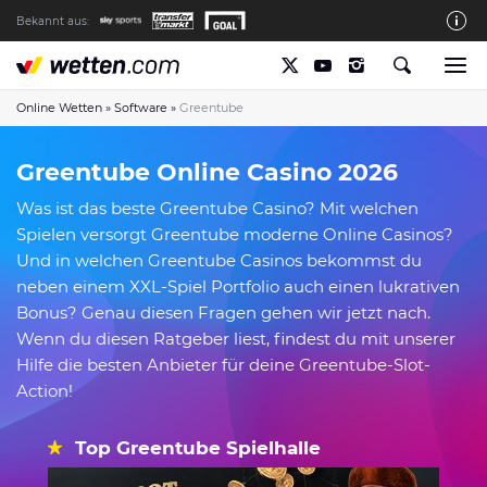
Bekannt aus:
Die wetten.com Redaktion
So bewerten wir die Anbieter
Online Wetten
»
Software
»
Greentube
wetten.com auf Facebook
Greentube Online Casino 2026
wetten.com auf YouTube
Was ist das beste Greentube Casino? Mit welchen
Spielsucht Hilfe & Prävention
Spielen versorgt Greentube moderne Online Casinos?
Und in welchen Greentube Casinos bekommst du
Über Uns
neben einem XXL-Spiel Portfolio auch einen lukrativen
Kontakt
Bonus? Genau diesen Fragen gehen wir jetzt nach.
Wenn du diesen Ratgeber liest, findest du mit unserer
Schreiber gesucht
Hilfe die besten Anbieter für deine Greentube-Slot-
Verantwortungsvolles Spielen
Action!
Glücksspiel-Regulierung in Deutschland
Top Greentube Spielhalle
Haftungsausschluss