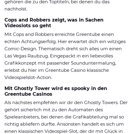
gehören die zu den Toptiteln, bei denen du das
nachholst.
Cops and Robbers zeigt, was in Sachen
Videoslots so geht
Mit Cops and Robbers erreichte Greentube einen
echten Achtungserfolg. Hier erwartet dich ein witziges
Comic-Design. Thematisch dreht sich alles um einen
Las Vegas Raubzug. Eingepackt in ein liebevolles
Grafikkonzept mit passender Sounduntermalung,
erlebst du hier im Greentube Casino klassische
Videospielslot-Action.
Mit Ghostly Tower wird es spooky in den
Greentube Casinos
Als nächstes empfehlen wir dir den Ghostly Towers. Der
gehört sicherlich mit zu den Automaten des
Spieleanbieters, bei denen die Grafikabteilung mal so
richtig abliefern durfte. Ansonsten handelt es sich um
einen klassischen Videospiel-Slot, der dir mit Glück in