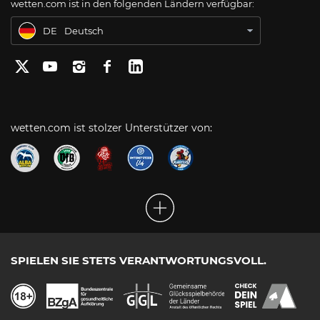
wetten.com ist in den folgenden Ländern verfügbar:
BR
Apostas Online no Brasil
DE
Deutsch
wetten.com ist stolzer Unterstützer von:
SPIELEN SIE STETS VERANTWORTUNGSVOLL.