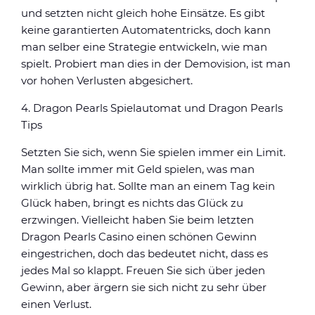
und setzten nicht gleich hohe Einsätze. Es gibt
keine garantierten Automatentricks, doch kann
man selber eine Strategie entwickeln, wie man
spielt. Probiert man dies in der Demovision, ist man
vor hohen Verlusten abgesichert.
4. Dragon Pearls Spielautomat und Dragon Pearls
Tips
Setzten Sie sich, wenn Sie spielen immer ein Limit.
Man sollte immer mit Geld spielen, was man
wirklich übrig hat. Sollte man an einem Tag kein
Glück haben, bringt es nichts das Glück zu
erzwingen. Vielleicht haben Sie beim letzten
Dragon Pearls Casino einen schönen Gewinn
eingestrichen, doch das bedeutet nicht, dass es
jedes Mal so klappt. Freuen Sie sich über jeden
Gewinn, aber ärgern sie sich nicht zu sehr über
einen Verlust.