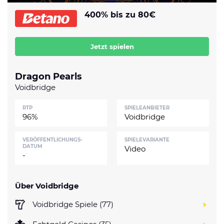
Datenschutzerklärung
Shop
News
Deals
400% bis zu 80€
Affiliate Disclaimer
Forum
Jetzt spielen
Dragon Pearls
Voidbridge
RTP
SPIELEANBIETER
96%
Voidbridge
VERÖFFENTLICHUNGS­
SPIELEVARIANTE
DATUM
Video
-
Über Voidbridge
Voidbridge Spiele (77)