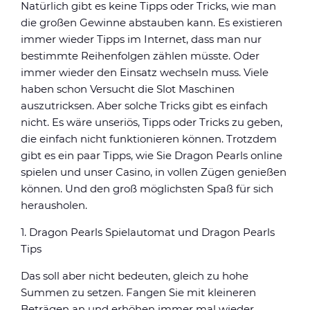
Natürlich gibt es keine Tipps oder Tricks, wie man
die großen Gewinne abstauben kann. Es existieren
immer wieder Tipps im Internet, dass man nur
bestimmte Reihenfolgen zählen müsste. Oder
immer wieder den Einsatz wechseln muss. Viele
haben schon Versucht die Slot Maschinen
auszutricksen. Aber solche Tricks gibt es einfach
nicht. Es wäre unseriös, Tipps oder Tricks zu geben,
die einfach nicht funktionieren können. Trotzdem
gibt es ein paar Tipps, wie Sie Dragon Pearls online
spielen und unser Casino, in vollen Zügen genießen
können. Und den groß möglichsten Spaß für sich
herausholen.
1. Dragon Pearls Spielautomat und Dragon Pearls
Tips
Das soll aber nicht bedeuten, gleich zu hohe
Summen zu setzen. Fangen Sie mit kleineren
Beträgen an und erhöhen immer mal wieder