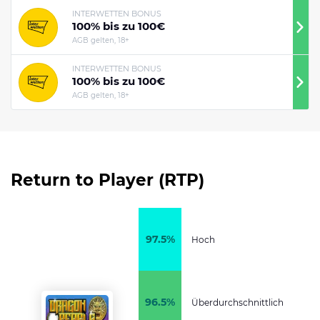
INTERWETTEN BONUS
100% bis zu 100€
AGB gelten, 18+
INTERWETTEN BONUS
100% bis zu 100€
AGB gelten, 18+
Return to Player (RTP)
97.5%
Hoch
96.5%
Überdurchschnittlich