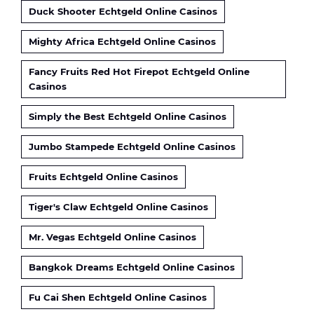
Duck Shooter Echtgeld Online Casinos
Mighty Africa Echtgeld Online Casinos
Fancy Fruits Red Hot Firepot Echtgeld Online
Casinos
Simply the Best Echtgeld Online Casinos
Jumbo Stampede Echtgeld Online Casinos
Fruits Echtgeld Online Casinos
Tiger's Claw Echtgeld Online Casinos
Mr. Vegas Echtgeld Online Casinos
Bangkok Dreams Echtgeld Online Casinos
Fu Cai Shen Echtgeld Online Casinos