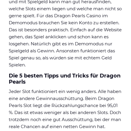
und mit Spielgeld kann man gut herausfinden,
welche Slots einem liegen und welche man nicht so
gerne spielt. Für das Dragon Pearls Casino im
Demomodus brauchen Sie kein Konto zu erstellen.
Das ist besonders praktisch. Einfach auf die Website
gehen, das Spiel anklicken und schon kann es
losgehen. Natürlich gibt es im Demomodus nur
Spielgeld als Gewinn. Ansonsten funktioniert das
Spiel genau so, als würden sie mit echtem Geld
Spielen.
Die 5 besten Tipps und Tricks für Dragon
Pearls
Jeder Slot funktioniert ein wenig anders. Alle haben
eine andere Gewinnausschüttung. Beim Dragon
Pearls Slot liegt die Rückzahlungschance bei 95,01
%. Das ist etwas weniger als bei anderen Slots. Doch
trotzdem noch eine gut Ausschüttung, bei der man
reale Chancen auf einen netten Gewinn hat.