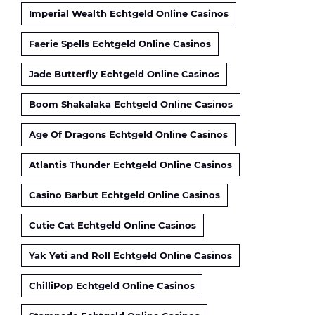
Imperial Wealth Echtgeld Online Casinos
Faerie Spells Echtgeld Online Casinos
Jade Butterfly Echtgeld Online Casinos
Boom Shakalaka Echtgeld Online Casinos
Age Of Dragons Echtgeld Online Casinos
Atlantis Thunder Echtgeld Online Casinos
Casino Barbut Echtgeld Online Casinos
Cutie Cat Echtgeld Online Casinos
Yak Yeti and Roll Echtgeld Online Casinos
ChilliPop Echtgeld Online Casinos