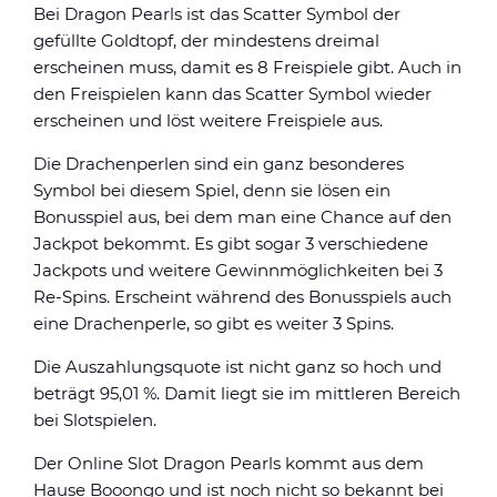
Bei Dragon Pearls ist das Scatter Symbol der
gefüllte Goldtopf, der mindestens dreimal
erscheinen muss, damit es 8 Freispiele gibt. Auch in
den Freispielen kann das Scatter Symbol wieder
erscheinen und löst weitere Freispiele aus.
Die Drachenperlen sind ein ganz besonderes
Symbol bei diesem Spiel, denn sie lösen ein
Bonusspiel aus, bei dem man eine Chance auf den
Jackpot bekommt. Es gibt sogar 3 verschiedene
Jackpots und weitere Gewinnmöglichkeiten bei 3
Re-Spins. Erscheint während des Bonusspiels auch
eine Drachenperle, so gibt es weiter 3 Spins.
Die Auszahlungsquote ist nicht ganz so hoch und
beträgt 95,01 %. Damit liegt sie im mittleren Bereich
bei Slotspielen.
Der Online Slot Dragon Pearls kommt aus dem
Hause Booongo und ist noch nicht so bekannt bei