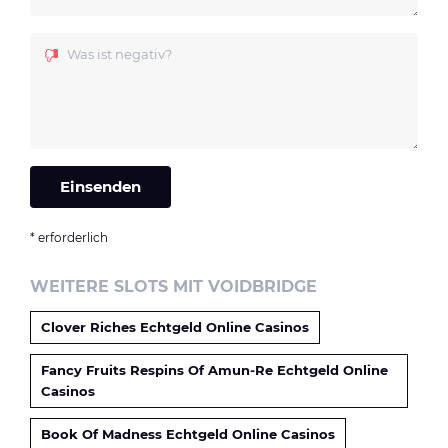
Was ist negativ?
* erforderlich
WEITERE SLOTS MIT VOIDBRIDGE
Clover Riches Echtgeld Online Casinos
Fancy Fruits Respins Of Amun-Re Echtgeld Online
Casinos
Book Of Madness Echtgeld Online Casinos