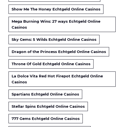
Show Me The Honey Echtgeld Online Casinos
Mega Burning Wins: 27 ways Echtgeld Online
Casinos
Sky Gems: 5 Wilds Echtgeld Online Casinos
Dragon of the Princess Echtgeld Online Casinos
Throne Of Gold Echtgeld Online Casinos
La Dolce Vita Red Hot Firepot Echtgeld Online
Casinos
Spartians Echtgeld Online Casinos
Stellar Spins Echtgeld Online Casinos
777 Gems Echtgeld Online Casinos