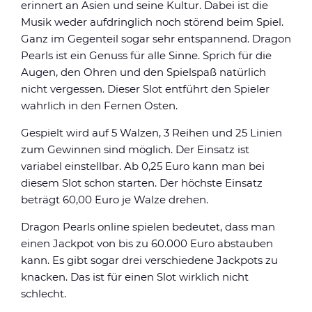
erinnert an Asien und seine Kultur. Dabei ist die
Musik weder aufdringlich noch störend beim Spiel.
Ganz im Gegenteil sogar sehr entspannend. Dragon
Pearls ist ein Genuss für alle Sinne. Sprich für die
Augen, den Ohren und den Spielspaß natürlich
nicht vergessen. Dieser Slot entführt den Spieler
wahrlich in den Fernen Osten.
Gespielt wird auf 5 Walzen, 3 Reihen und 25 Linien
zum Gewinnen sind möglich. Der Einsatz ist
variabel einstellbar. Ab 0,25 Euro kann man bei
diesem Slot schon starten. Der höchste Einsatz
beträgt 60,00 Euro je Walze drehen.
Dragon Pearls online spielen bedeutet, dass man
einen Jackpot von bis zu 60.000 Euro abstauben
kann. Es gibt sogar drei verschiedene Jackpots zu
knacken. Das ist für einen Slot wirklich nicht
schlecht.