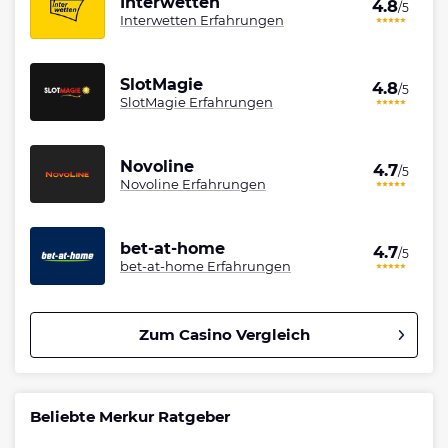
Interwetten
4.8
/5
Interwetten Erfahrungen
SlotMagie
4.8
/5
SlotMagie Erfahrungen
Novoline
4.7
/5
Novoline Erfahrungen
bet-at-home
4.7
/5
bet-at-home Erfahrungen
Zum Casino Vergleich
Betano Casino Bonus
4.9
/5
400% bis zu 80€
Beliebte Merkur Ratgeber
AGB gelten