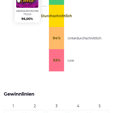
ÜBERDURCHSCHNI
TTLICH
Durchschnittlich
96,00%
94%
Unterdurchschnittlich
93%
Low
Gewinnlinien
1
2
3
4
5