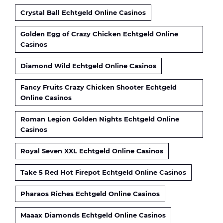
Crystal Ball Echtgeld Online Casinos
Golden Egg of Crazy Chicken Echtgeld Online
Casinos
Diamond Wild Echtgeld Online Casinos
Fancy Fruits Crazy Chicken Shooter Echtgeld
Online Casinos
Roman Legion Golden Nights Echtgeld Online
Casinos
Royal Seven XXL Echtgeld Online Casinos
Take 5 Red Hot Firepot Echtgeld Online Casinos
Pharaos Riches Echtgeld Online Casinos
Maaax Diamonds Echtgeld Online Casinos