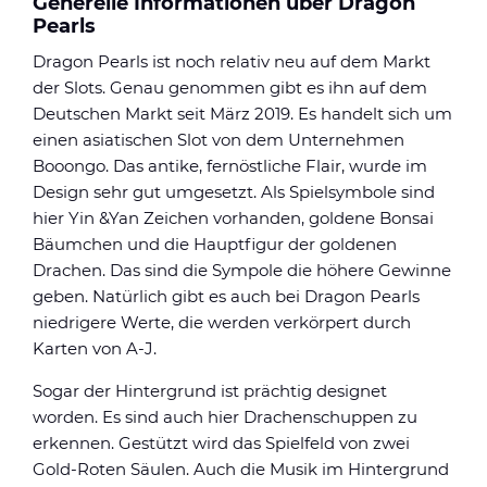
Generelle Informationen über Dragon
Pearls
Dragon Pearls ist noch relativ neu auf dem Markt
der Slots. Genau genommen gibt es ihn auf dem
Deutschen Markt seit März 2019. Es handelt sich um
einen asiatischen Slot von dem Unternehmen
Booongo. Das antike, fernöstliche Flair, wurde im
Design sehr gut umgesetzt. Als Spielsymbole sind
hier Yin &Yan Zeichen vorhanden, goldene Bonsai
Bäumchen und die Hauptfigur der goldenen
Drachen. Das sind die Sympole die höhere Gewinne
geben. Natürlich gibt es auch bei Dragon Pearls
niedrigere Werte, die werden verkörpert durch
Karten von A-J.
Sogar der Hintergrund ist prächtig designet
worden. Es sind auch hier Drachenschuppen zu
erkennen. Gestützt wird das Spielfeld von zwei
Gold-Roten Säulen. Auch die Musik im Hintergrund