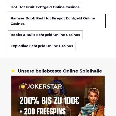
Hot Hot Fruit Echtgeld Online Casinos
Ramses Book Red Hot Firepot Echtgeld Online
Casinos
Books & Bulls Echtgeld Online Casinos
Explodiac Echtgeld Online Casinos
Unsere beliebteste Online Spielhalle