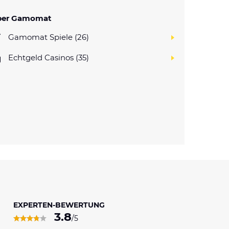
nus Code
17.
Haftungsausschluss
Code
ber Gamomat
Casino Bonus Vergleich
Sportwetten Deals
.
Merkur24 Erfahrungen
JackpotPiraten Bonus
Datenschutzerklärung
onus Code
18.
Code
Gamomat Spiele (26)
Online Casino Freispiele
Affiliate Disclaimer
.
GameTwist Erfahrungen
us Code
19.
Bet365 Slots Bonus Code
Echtgeld Casinos (35)
al
Online Casino Bonus ohne Einzahlung
nus Code
20.
LeoVegas.de Bonus Code
50 Freispiele ohne Einzahlung
Merkur Casino Bonus ohne Einzahlung
EXPERTEN-BEWERTUNG
3.8
/5