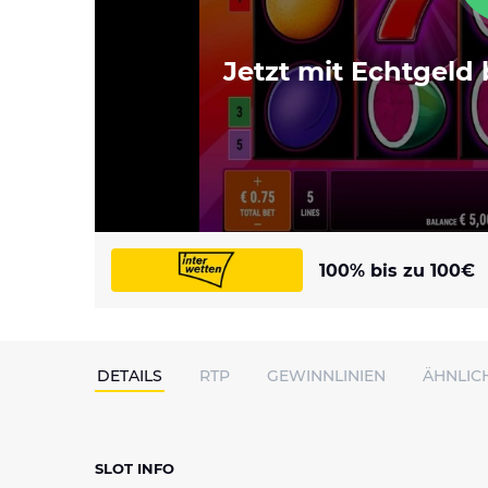
07.
07.
07.
AdmiralBet Bonus Code
Swiftspiele Erfahrungen
15.
Erfahrungen
03.
Lotto.de Erfahrungen
08.
08.
08.
Bet365 Erfahrungen
Bet365 Bonus Code
Merkur Slots Erfahrungen
Jetzt mit Echtgeld 
09.
09.
Betway Erfahrungen
Luna Slots Erfahrungen
Sportwetten.de
10.
10.
Löwen Play Erfahrungen
Erfahrungen
100% bis zu 100€
DETAILS
RTP
GEWINNLINIEN
ÄHNLIC
SLOT INFO