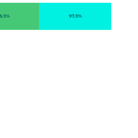
6.5%
97.5%