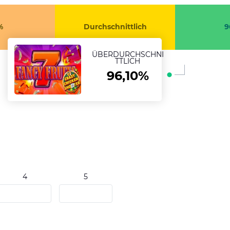
%
Durchschnittlich
9
ÜBERDURCHSCHNI
TTLICH
96,10%
4
5