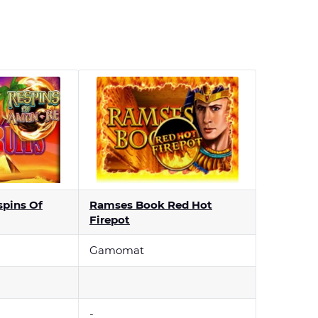
spins Of
Ramses Book Red Hot
Firepot
Gamomat
-