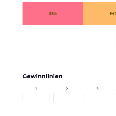
93%
94
Gewinnlinien
1
2
3