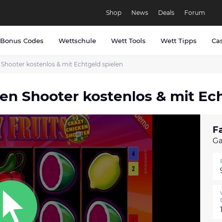
Shop
News
Deals
Forum
Bonus Codes
Wettschule
Wett Tools
Wett Tipps
Ca
 Shooter kostenlos & mit Echtgeld spielen
20 Wettanbieter
🏆 Top 20 Casinos
🃏 Poker
⚽️ Sportwetten
🎰 Top Casino Boni

🎰
en Shooter kostenlos & mit Ec
Betano Casino 
Poker
Wettanbieter Vergleich
Betway Bonus Code
11.
WettArena Erfahrungen
Bwin Casino Erfahrungen
01.
Code
Sportwetten.de Bonus
Online Poker PayPal
Neue Wettanbieter
12.
ODDSET Erfahrungen
LuckyLouis Erfahrungen
02.
Interwetten Bo
Code
F
Sportingbet
Poker App
Sportwetten ab 1€ Einzahlu
G
WettArena Bonus Code
13.
Wunderino Erfahrungen
03.
SlotMagie Bonu
Erfahrungen
Online Poker Bonus
Deutsche Wettanbieter
🏆
ODDSET Bonus Code
14.
DAZN BET Erfahrungen
DrückGlück Erfahrungen
04.
Novoline Bonus
Poker Bonus ohne Einzahlung
Wettanbieter ohne Steuer
01
bet-at-home B
Sportingbet Bonus Code
15.
Tipwin Erfahrungen
Knight Slots Erfahrungen
05.
Code
🏆 Top Poker Anbieter
Wettanbieter mit deutscher 
02
DAZN BET Bonus Code
16.
Wildz Erfahrungen
06.
Jokerstar Bonu
Wettseiten

01.
GG Poker Erfahrungen
03