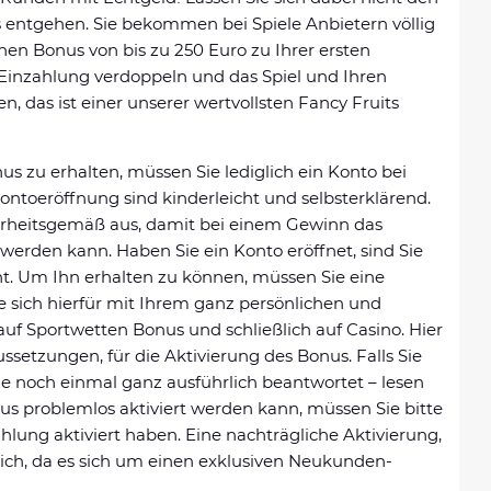
s entgehen. Sie bekommen bei Spiele Anbietern völlig
en Bonus von bis zu 250 Euro zu Ihrer ersten
 Einzahlung verdoppeln und das Spiel und Ihren
das ist einer unserer wertvollsten Fancy Fruits
s zu erhalten, müssen Sie lediglich ein Konto bei
Kontoeröffnung sind kinderleicht und selbsterklärend.
ahrheitsgemäß aus, damit bei einem Gewinn das
t werden kann. Haben Sie ein Konto eröffnet, sind Sie
t. Um Ihn erhalten zu können, müssen Sie eine
 sich hierfür mit Ihrem ganz persönlichen und
uf Sportwetten Bonus und schließlich auf Casino. Hier
setzungen, für die Aktivierung des Bonus. Falls Sie
le noch einmal ganz ausführlich beantwortet – lesen
nus problemlos aktiviert werden kann, müssen Sie bitte
ahlung aktiviert haben. Eine nachträgliche Aktivierung,
glich, da es sich um einen exklusiven Neukunden-