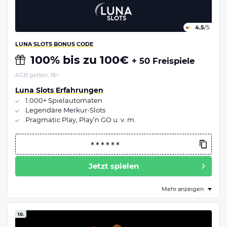
4.5
/5
LUNA SLOTS BONUS CODE
100% bis zu 100€
+ 50 Freispiele
AGB gelten, 18+
Luna Slots Erfahrungen
1.000+ Spielautomaten
Legendäre Merkur-Slots
Pragmatic Play, Play‘n GO u. v. m.
Jetzt spielen
Mehr anzeigen
10.