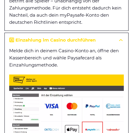
betrifft alle Spieler – unabhängig von der
Zahlungsmethode. Für dich entsteht dadurch kein
Nachteil, da auch dein myPaysafe-Konto den
deutschen Richtlinien entspricht.
4️⃣ Einzahlung im Casino durchführen
Melde dich in deinem Casino-Konto an, öffne den
Kassenbereich und wähle Paysafecard als
Einzahlungsmethode.