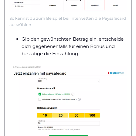
So kannst du zum Beispiel bei Interwetten die Paysafecard
auswählen
Gib den gewünschten Betrag ein, entscheide
dich gegebenenfalls für einen Bonus und
bestätige die Einzahlung.