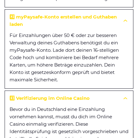
2️⃣ myPaysafe-Konto erstellen und Guthaben
laden
Für Einzahlungen über 50 € oder zur besseren
Verwaltung deines Guthabens benötigst du ein
myPaysafe-Konto. Lade dort deinen 16-stelligen
Code hoch und kombiniere bei Bedarf mehrere
Karten, um höhere Beträge einzuzahlen. Dein
Konto ist gesetzeskonform geprüft und bietet
maximale Sicherheit.
3️⃣ Verifizierung im Online Casino
Bevor du in Deutschland eine Einzahlung
vornehmen kannst, musst du dich im Online
Casino einmalig verifizieren. Diese
Identitätsprüfung ist gesetzlich vorgeschrieben und