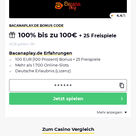
4.4
/5
BACANAPLAY.DE BONUS CODE
100% bis zu 100€
+ 25 Freispiele
AGB gelten, 18+
Bacanaplay.de Erfahrungen
100 EUR (100 Prozent) Bonus + 25 Freispiele
Mehr als 1.700 Online-Slots
Deutsche Erlaubnis (Lizenz)
Jetzt spielen
Mehr anzeigen
Zum Casino Vergleich