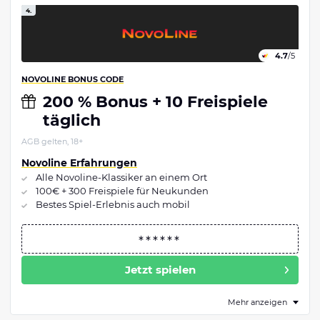
4.
4.7
/5
NOVOLINE BONUS CODE
200 % Bonus + 10 Freispiele
täglich
AGB gelten, 18+
Novoline Erfahrungen
Alle Novoline-Klassiker an einem Ort
100€ + 300 Freispiele für Neukunden
Bestes Spiel-Erlebnis auch mobil
Jetzt spielen
Mehr anzeigen