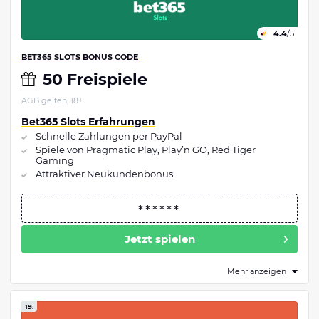
4.4
/5
BET365 SLOTS BONUS CODE
50 Freispiele
AGB gelten, 18+
Bet365 Slots Erfahrungen
Schnelle Zahlungen per PayPal
Spiele von Pragmatic Play, Play’n GO, Red Tiger
Gaming
Attraktiver Neukundenbonus
Jetzt spielen
Mehr anzeigen
19.