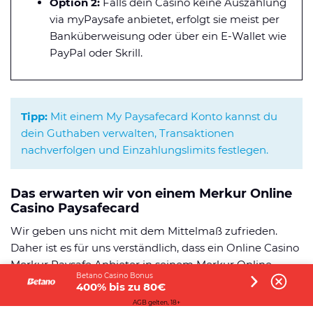
Option 2:
Falls dein Casino keine Auszahlung
via myPaysafe anbietet, erfolgt sie meist per
Banküberweisung oder über ein E-Wallet wie
PayPal oder Skrill.
Tipp:
Mit einem My Paysafecard Konto kannst du
dein Guthaben verwalten, Transaktionen
nachverfolgen und Einzahlungslimits festlegen.
Das erwarten wir von einem Merkur Online
Casino Paysafecard
Wir geben uns nicht mit dem Mittelmaß zufrieden.
Daher ist es für uns verständlich, dass ein Online Casino
Merkur Paysafe Anbieter in seinem
Merkur Online
Betano Casino Bonus
Casino
das komplette Spieleportfolio des
400% bis zu 80€
Spieleherstellers abdeckt. Auf den vorderen Plätzen
AGB gelten, 18+