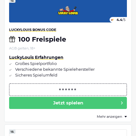
12.
4.4
/5
LUCKYLOUIS BONUS CODE
100 Freispiele
AGB gelten, 18+
LuckyLouis Erfahrungen
Großes Spielportfolio
Verschiedene bekannte Spielehersteller
Sicheres Spielumfeld
Jetzt spielen
Mehr anzeigen
13.