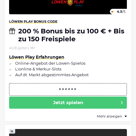
4.5
/5
LÖWEN PLAY BONUS CODE
200 % Bonus bis zu 100 € + Bis
zu 150 Freispiele
AGB gelten, 18+
Löwen Play Erfahrungen
Online-Angebot der Löwen-Spielos
Lionline & Merkur-Slots
Auf dt. Markt abgestimmtes Angebot
Jetzt spielen
Mehr anzeigen
11.