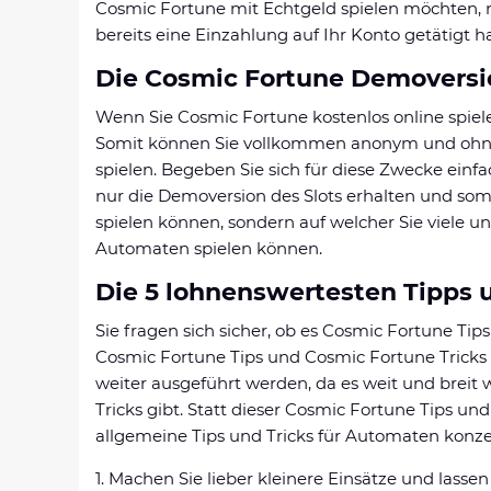
Cosmic Fortune mit Echtgeld spielen möchten, 
bereits eine Einzahlung auf Ihr Konto getätigt h
Die Cosmic Fortune Demoversio
Wenn Sie Cosmic Fortune kostenlos online spiel
Somit können Sie vollkommen anonym und ohne j
spielen. Begeben Sie sich für diese Zwecke einfa
nur die Demoversion des Slots erhalten und somi
spielen können, sondern auf welcher Sie viele u
Automaten spielen können.
Die 5 lohnenswertesten Tipps 
Sie fragen sich sicher, ob es Cosmic Fortune Tip
Cosmic Fortune Tips und Cosmic Fortune Tricks 
weiter ausgeführt werden, da es weit und breit
Tricks gibt. Statt dieser Cosmic Fortune Tips un
allgemeine Tips und Tricks für Automaten konze
1. Machen Sie lieber kleinere Einsätze und lasse