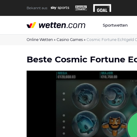
Bekannt aus:
Sportwetten
Online Wetten
»
Casino Games
»
Cosmic Fortune Echtgeld O
🏆 Top 10 Wettanbieter
⚽️ Top Wettanbieter Boni
🏆 Top 10 Casinos
🔢 Lotto
🏆 Top 
Beste Cosmic Fortune E
Lotto
01.
01.
01.
Betano Erfahrungen
Betano Bonus Code
Betano Casino Erfahrungen
09.
11.
Interwetten
Sofortlotterie
02.
02.
02.
Interwetten Bonus Code
Interwetten Erfahrungen
10.
12.
Erfahrungen
Lotto 6 aus 49 online spielen
03.
03.
03.
Bwin Erfahrungen
Bwin Bonus Code
SlotMagie Erfahrungen
11.
13.
Keno
bet-at-home
bet-at-home Bonus
04.
04.
04.
Novoline Erfahrungen
12.
14.
Erfahrungen
Code
🏆 Top Lotto Anbieter
05.
05.
05.
NEO.bet Erfahrungen
NEO.bet Bonus Code
bet-at-home Erfahrungen
13.
15.
01.
Postcode Lotterie Erfahrungen
06.
06.
06.
Winamax Erfahrungen
Winamax Bonus Code
Jokerstar Erfahrungen
14.
02.
Lottobay Erfahrungen
AdmiralBet