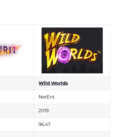
Wild Worlds
NetEnt
2019
96.47