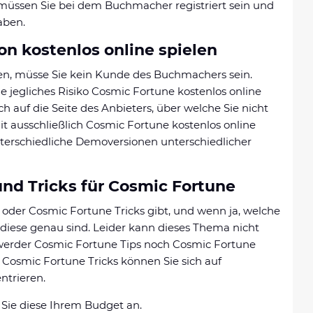
müssen Sie bei dem Buchmacher registriert sein und
aben.
n kostenlos online spielen
en, müsse Sie kein Kunde des Buchmachers sein.
egliches Risiko Cosmic Fortune kostenlos online
ch auf die Seite des Anbieters, über welche Sie nicht
t ausschließlich Cosmic Fortune kostenlos online
nterschiedliche Demoversionen unterschiedlicher
und Tricks für Cosmic Fortune
s oder Cosmic Fortune Tricks gibt, und wenn ja, welche
diese genau sind. Leider kann dieses Thema nicht
 werder Cosmic Fortune Tips noch Cosmic Fortune
d Cosmic Fortune Tricks können Sie sich auf
ntrieren.
n Sie diese Ihrem Budget an.