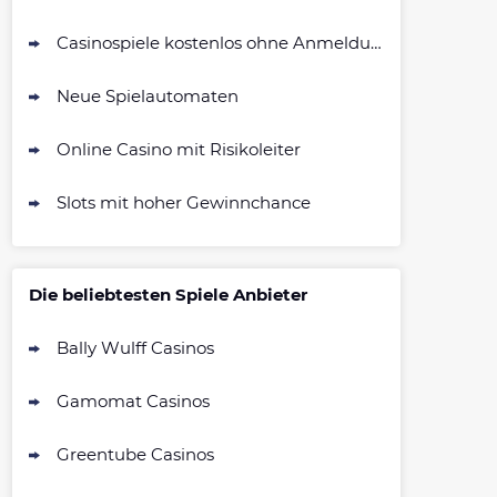
Casinospiele kostenlos ohne Anmeldung
Neue Spielautomaten
Online Casino mit Risikoleiter
Slots mit hoher Gewinnchance
Die beliebtesten Spiele Anbieter
Bally Wulff Casinos
Gamomat Casinos
Greentube Casinos