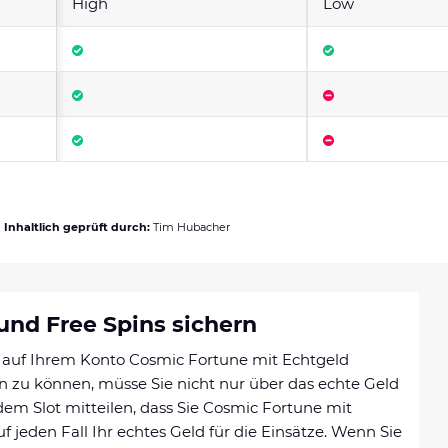
High
Low
Inhaltlich geprüft durch:
Tim Hubacher
und Free Spins sichern
auf Ihrem Konto Cosmic Fortune mit Echtgeld
n zu können, müsse Sie nicht nur über das echte Geld
em Slot mitteilen, dass Sie Cosmic Fortune mit
f jeden Fall Ihr echtes Geld für die Einsätze. Wenn Sie