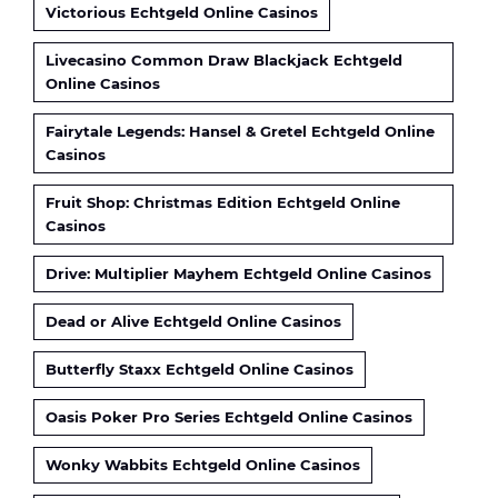
Victorious Echtgeld Online Casinos
Livecasino Common Draw Blackjack Echtgeld
Online Casinos
Fairytale Legends: Hansel & Gretel Echtgeld Online
Casinos
Fruit Shop: Christmas Edition Echtgeld Online
Casinos
Drive: Multiplier Mayhem Echtgeld Online Casinos
Dead or Alive Echtgeld Online Casinos
Butterfly Staxx Echtgeld Online Casinos
Oasis Poker Pro Series Echtgeld Online Casinos
Wonky Wabbits Echtgeld Online Casinos