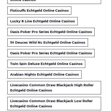
Fisticuffs Echtgeld Online Casinos
Lucky 8 Line Echtgeld Online Casinos
Oasis Poker Pro Series Echtgeld Online Casinos
1H Deuces Wild Nc Echtgeld Online Casinos
Oasis Poker Pro Series Echtgeld Online Casinos
Twin Spin Deluxe Echtgeld Online Casinos
Arabian Nights Echtgeld Online Casinos
Livecasino Common Draw Blackjack High Roller
Echtgeld Online Casinos
Livecasino Common Draw Blackjack Low Roller
Echtgeld Online Casinos