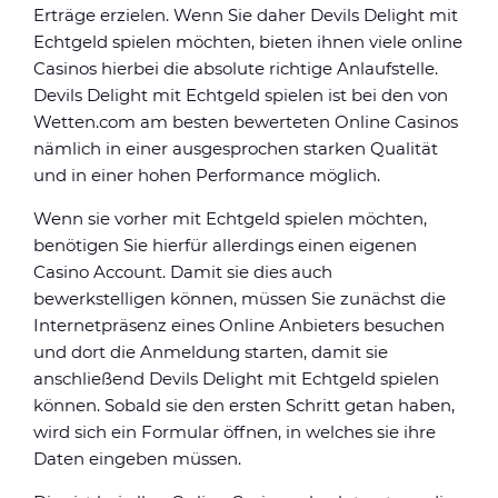
Erträge erzielen. Wenn Sie daher Devils Delight mit
Echtgeld spielen möchten, bieten ihnen viele online
Casinos hierbei die absolute richtige Anlaufstelle.
Devils Delight mit Echtgeld spielen ist bei den von
Wetten.com am besten bewerteten Online Casinos
nämlich in einer ausgesprochen starken Qualität
und in einer hohen Performance möglich.
Wenn sie vorher mit Echtgeld spielen möchten,
benötigen Sie hierfür allerdings einen eigenen
Casino Account. Damit sie dies auch
bewerkstelligen können, müssen Sie zunächst die
Internetpräsenz eines Online Anbieters besuchen
und dort die Anmeldung starten, damit sie
anschließend Devils Delight mit Echtgeld spielen
können. Sobald sie den ersten Schritt getan haben,
wird sich ein Formular öffnen, in welches sie ihre
Daten eingeben müssen.