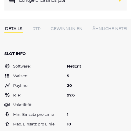
Echtgeld Casinos (35)
DETAILS
RTP
GEWINNLINIEN
ÄHNLICHE NETENT
SLOT INFO
Software:
NetEnt
Walzen:
5
Payline:
20
RTP:
97.6
Volatilität
-
Min. Einsatz pro Linie
1
Max. Einsatz pro Linie
10