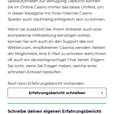
Spielautomaten zur Verfügung. Dadurch können
Sie im Online Casino immer das beste Umfeld, um
in dieser Kategorie mit ihren Internet Casino
Spielen auch nachhaltig erfolgreich sein zu können.
Wenn sie zusätzlich bei ihrem Anbieter auch eine
kompetente Hilfestellung benötigen sollten,
können Sie sich auch an den Support des von
Wetten.com, empfohlenen Casinos wenden. Neben
der Möglichkeit, eine E-Mail zu schicken steht Ihnen
oft auch ein deutschsprachiger Chat bereit. Zögern
Sie nicht, wenn Sie Fragen haben, welche einer
schnellen Antwort bedürfen.
Noch kein Erfahrungsbericht vorhanden.
Erfahrungsbericht schreiben
Schreibe deinen eigenen Erfahrungsbericht