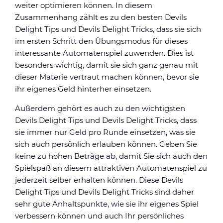
weiter optimieren können. In diesem
Zusammenhang zählt es zu den besten Devils
Delight Tips und Devils Delight Tricks, dass sie sich
im ersten Schritt den Übungsmodus für dieses
interessante Automatenspiel zuwenden. Dies ist
besonders wichtig, damit sie sich ganz genau mit
dieser Materie vertraut machen können, bevor sie
ihr eigenes Geld hinterher einsetzen.
Außerdem gehört es auch zu den wichtigsten
Devils Delight Tips und Devils Delight Tricks, dass
sie immer nur Geld pro Runde einsetzen, was sie
sich auch persönlich erlauben können. Geben Sie
keine zu hohen Beträge ab, damit Sie sich auch den
Spielspaß an diesem attraktiven Automatenspiel zu
jederzeit selber erhalten können. Diese Devils
Delight Tips und Devils Delight Tricks sind daher
sehr gute Anhaltspunkte, wie sie ihr eigenes Spiel
verbessern können und auch Ihr persönliches