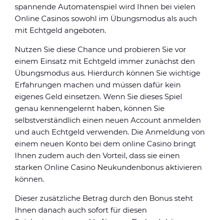
spannende Automatenspiel wird Ihnen bei vielen
Online Casinos sowohl im Übungsmodus als auch
mit Echtgeld angeboten.
Nutzen Sie diese Chance und probieren Sie vor
einem Einsatz mit Echtgeld immer zunächst den
Übungsmodus aus. Hierdurch können Sie wichtige
Erfahrungen machen und müssen dafür kein
eigenes Geld einsetzen. Wenn Sie dieses Spiel
genau kennengelernt haben, können Sie
selbstverständlich einen neuen Account anmelden
und auch Echtgeld verwenden. Die Anmeldung von
einem neuen Konto bei dem online Casino bringt
Ihnen zudem auch den Vorteil, dass sie einen
starken Online Casino Neukundenbonus aktivieren
können.
Dieser zusätzliche Betrag durch den Bonus steht
Ihnen danach auch sofort für diesen