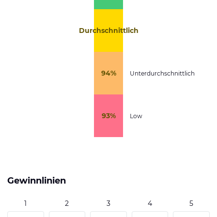
Durchschnittlich
94%
Unterdurchschnittlich
93%
Low
Gewinnlinien
1
2
3
4
5