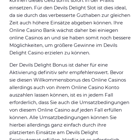
können dieses Geld somit sofort in der Praxis
einsetzen. Für den Devils Delight Slot ist dies ideal,
da sie durch das verbesserte Guthaben zur gleichen
Zeit auch höhere Einsätze abgeben können. Ihre
Online Casino Bank wächst daher bei einiegen
online Casinos an und sie haben somit noch bessere
Möglichkeiten, um größere Gewinne im Devils
Delight Casino erzielen zu können.
Der Devils Delight Bonus ist daher für eine
Aktivierung definitiv sehr empfehlenswert. Bevor
sie diesen Willkommensbonus des Online Casinos
allerdings auch von ihrem Online Casino Konto
auszahlen lassen können, ist es in jedem Fall
erforderlich, dass Sie auch die Umsatzbedingungen
von diesem Online Casino auf jeden Fall erfüllen
können. Alle Umsatzbedingungen können Sie
hierbei allerdings ganz einfach durch ihre
platzierten Einsätze am Devils Delight
Spielautomat erfüllen. Hierfür ist es erforderlich,