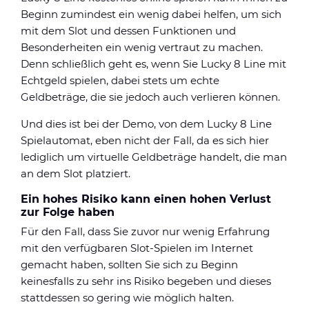
Beginn zumindest ein wenig dabei helfen, um sich
mit dem Slot und dessen Funktionen und
Besonderheiten ein wenig vertraut zu machen.
Denn schließlich geht es, wenn Sie Lucky 8 Line mit
Echtgeld spielen, dabei stets um echte
Geldbeträge, die sie jedoch auch verlieren können.
Und dies ist bei der Demo, von dem Lucky 8 Line
Spielautomat, eben nicht der Fall, da es sich hier
lediglich um virtuelle Geldbeträge handelt, die man
an dem Slot platziert.
Ein hohes Risiko kann einen hohen Verlust
zur Folge haben
Für den Fall, dass Sie zuvor nur wenig Erfahrung
mit den verfügbaren Slot-Spielen im Internet
gemacht haben, sollten Sie sich zu Beginn
keinesfalls zu sehr ins Risiko begeben und dieses
stattdessen so gering wie möglich halten.