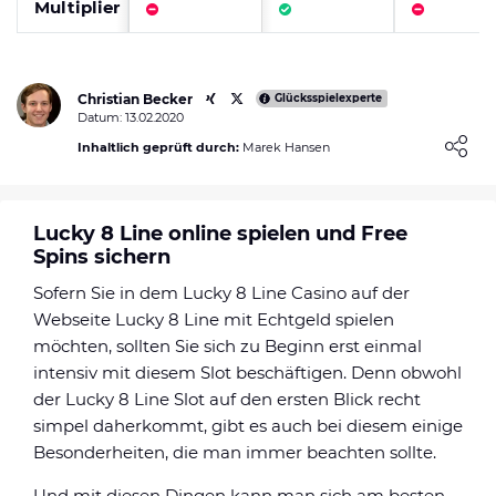
Multiplier
Christian Becker
Glücksspielexperte
Datum: 13.02.2020
Loading ...
Inhaltlich geprüft durch:
Marek Hansen
Lucky 8 Line online spielen und Free
Spins sichern
Sofern Sie in dem Lucky 8 Line Casino auf der
Webseite Lucky 8 Line mit Echtgeld spielen
möchten, sollten Sie sich zu Beginn erst einmal
intensiv mit diesem Slot beschäftigen. Denn obwohl
der Lucky 8 Line Slot auf den ersten Blick recht
simpel daherkommt, gibt es auch bei diesem einige
Besonderheiten, die man immer beachten sollte.
Und mit diesen Dingen kann man sich am besten