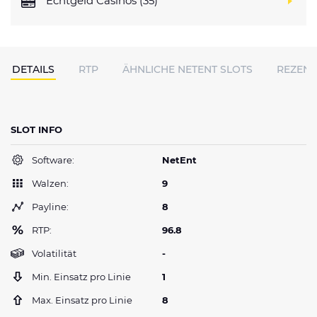
Echtgeld Casinos (35)
DETAILS
RTP
ÄHNLICHE NETENT SLOTS
REZENS
SLOT INFO
Software:
NetEnt
Walzen:
9
Payline:
8
RTP:
96.8
Volatilität
-
Min. Einsatz pro Linie
1
Max. Einsatz pro Linie
8