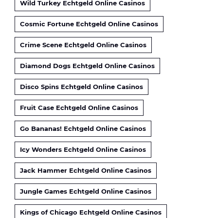
Wild Turkey Echtgeld Online Casinos
Cosmic Fortune Echtgeld Online Casinos
Crime Scene Echtgeld Online Casinos
Diamond Dogs Echtgeld Online Casinos
Disco Spins Echtgeld Online Casinos
Fruit Case Echtgeld Online Casinos
Go Bananas! Echtgeld Online Casinos
Icy Wonders Echtgeld Online Casinos
Jack Hammer Echtgeld Online Casinos
Jungle Games Echtgeld Online Casinos
Kings of Chicago Echtgeld Online Casinos