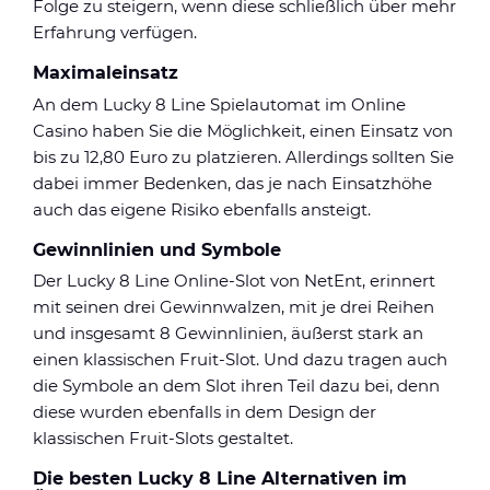
Folge zu steigern, wenn diese schließlich über mehr
Erfahrung verfügen.
Maximaleinsatz
An dem Lucky 8 Line Spielautomat im Online
Casino haben Sie die Möglichkeit, einen Einsatz von
bis zu 12,80 Euro zu platzieren. Allerdings sollten Sie
dabei immer Bedenken, das je nach Einsatzhöhe
auch das eigene Risiko ebenfalls ansteigt.
Gewinnlinien und Symbole
Der Lucky 8 Line Online-Slot von NetEnt, erinnert
mit seinen drei Gewinnwalzen, mit je drei Reihen
und insgesamt 8 Gewinnlinien, äußerst stark an
einen klassischen Fruit-Slot. Und dazu tragen auch
die Symbole an dem Slot ihren Teil dazu bei, denn
diese wurden ebenfalls in dem Design der
klassischen Fruit-Slots gestaltet.
Die besten Lucky 8 Line Alternativen im