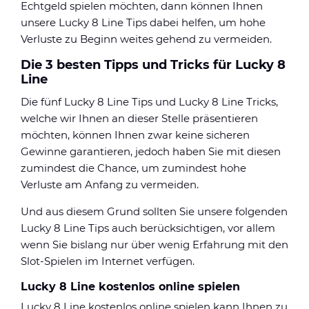
Echtgeld spielen möchten, dann können Ihnen
unsere Lucky 8 Line Tips dabei helfen, um hohe
Verluste zu Beginn weites gehend zu vermeiden.
Die 3 besten Tipps und Tricks für Lucky 8
Line
Die fünf Lucky 8 Line Tips und Lucky 8 Line Tricks,
welche wir Ihnen an dieser Stelle präsentieren
möchten, können Ihnen zwar keine sicheren
Gewinne garantieren, jedoch haben Sie mit diesen
zumindest die Chance, um zumindest hohe
Verluste am Anfang zu vermeiden.
Und aus diesem Grund sollten Sie unsere folgenden
Lucky 8 Line Tips auch berücksichtigen, vor allem
wenn Sie bislang nur über wenig Erfahrung mit den
Slot-Spielen im Internet verfügen.
Lucky 8 Line kostenlos online spielen
Lucky 8 Line kostenlos online spielen kann Ihnen zu