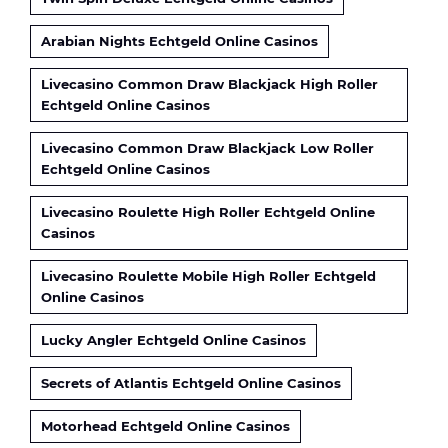
Arabian Nights Echtgeld Online Casinos
Livecasino Common Draw Blackjack High Roller
Echtgeld Online Casinos
Livecasino Common Draw Blackjack Low Roller
Echtgeld Online Casinos
Livecasino Roulette High Roller Echtgeld Online
Casinos
Livecasino Roulette Mobile High Roller Echtgeld
Online Casinos
Lucky Angler Echtgeld Online Casinos
Secrets of Atlantis Echtgeld Online Casinos
Motorhead Echtgeld Online Casinos