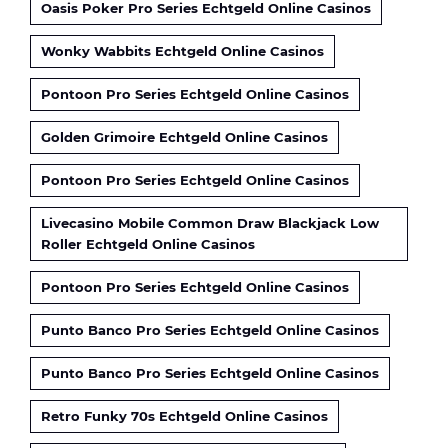
Oasis Poker Pro Series Echtgeld Online Casinos
Wonky Wabbits Echtgeld Online Casinos
Pontoon Pro Series Echtgeld Online Casinos
Golden Grimoire Echtgeld Online Casinos
Pontoon Pro Series Echtgeld Online Casinos
Livecasino Mobile Common Draw Blackjack Low
Roller Echtgeld Online Casinos
Pontoon Pro Series Echtgeld Online Casinos
Punto Banco Pro Series Echtgeld Online Casinos
Punto Banco Pro Series Echtgeld Online Casinos
Retro Funky 70s Echtgeld Online Casinos