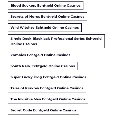
Blood Suckers Echtgeld Online Casinos
Secrets of Horus Echtgeld Online Casinos
Wild Witches Echtgeld Online Casinos
Single Deck Blackjack Professional Series Echtgeld
Online Casinos
Zombies Echtgeld Online Casinos
South Park Echtgeld Online Casinos
Super Lucky Frog Echtgeld Online Casinos
Tales of Krakow Echtgeld Online Casinos
The Invisible Man Echtgeld Online Casinos
Secret Code Echtgeld Online Casinos