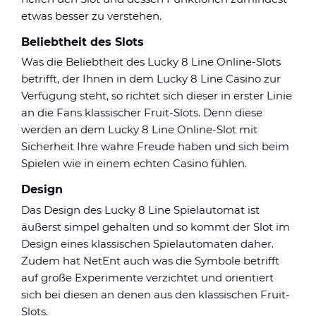
etwas besser zu verstehen.
Beliebtheit des Slots
Was die Beliebtheit des Lucky 8 Line Online-Slots
betrifft, der Ihnen in dem Lucky 8 Line Casino zur
Verfügung steht, so richtet sich dieser in erster Linie
an die Fans klassischer Fruit-Slots. Denn diese
werden an dem Lucky 8 Line Online-Slot mit
Sicherheit Ihre wahre Freude haben und sich beim
Spielen wie in einem echten Casino fühlen.
Design
Das Design des Lucky 8 Line Spielautomat ist
äußerst simpel gehalten und so kommt der Slot im
Design eines klassischen Spielautomaten daher.
Zudem hat NetEnt auch was die Symbole betrifft
auf große Experimente verzichtet und orientiert
sich bei diesen an denen aus den klassischen Fruit-
Slots.