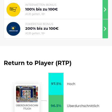
INTERWETTEN BONUS
100% bis zu 100€
AGB gelten, 18+
JOKERSTAR BONUS
200% bis zu 100€
AGB gelten, 18+
Return to Player (RTP)
97.5%
Hoch
96.5%
Überdurchschnittlich
ÜBERDURCHSCHNI
TTLICH