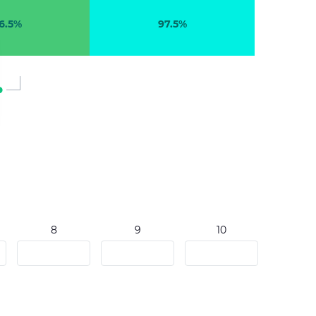
6.5%
97.5%
8
9
10