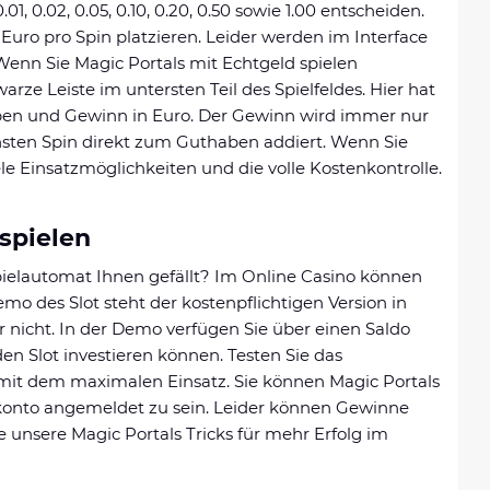
 0.02, 0.05, 0.10, 0.20, 0.50 sowie 1.00 entscheiden.
 Euro pro Spin platzieren. Leider werden im Interface
Wenn Sie Magic Portals mit Echtgeld spielen
warze Leiste im untersten Teil des Spielfeldes. Hier hat
aben und Gewinn in Euro. Der Gewinn wird immer nur
hsten Spin direkt zum Guthaben addiert. Wenn Sie
le Einsatzmöglichkeiten und die volle Kostenkontrolle.
 spielen
 Spielautomat Ihnen gefällt? Im Online Casino können
emo des Slot steht der kostenpflichtigen Version in
er nicht. In der Demo verfügen Sie über einen Saldo
en Slot investieren können. Testen Sie das
 mit dem maximalen Einsatz. Sie können Magic Portals
nkonto angemeldet zu sein. Leider können Gewinne
e unsere Magic Portals Tricks für mehr Erfolg im