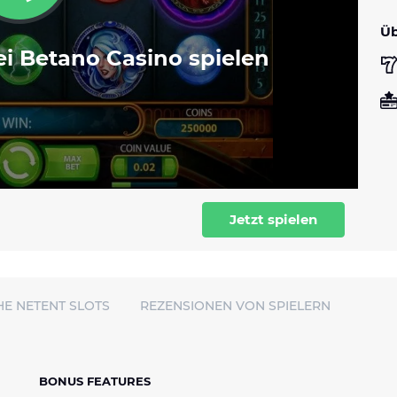
Tipwin Bonus Code
17.
Lapalingo.de Erfahrungen
07.
Swiftspiele Bo
Üb
Wettangebot
02.
Bwin Erfahrungen
04
18.
JackpotPiraten Erfahrungen
08.
Merkur Slots B
ei Betano Casino spielen
Zahlungsmethoden
05
19.
Bet365 Slots Erfahrungen
09.
Luna Slots Bon
Neue Wettanbieter mit PayP
20.
LeoVegas.de Erfahrungen
10.
Löwen Play Bo
Sportwetten Whitelist
Sportwetten Blacklist
Jetzt spielen
HE NETENT SLOTS
REZENSIONEN VON SPIELERN
BONUS FEATURES