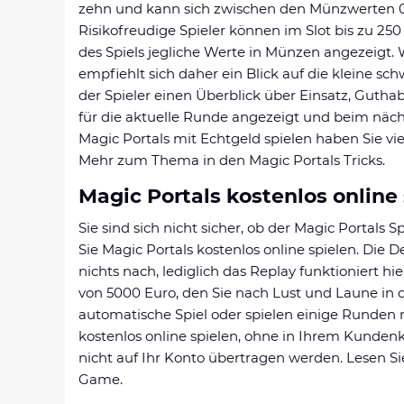
zehn und kann sich zwischen den Münzwerten 0.01,
Risikofreudige Spieler können im Slot bis zu 250
des Spiels jegliche Werte in Münzen angezeigt. 
empfiehlt sich daher ein Blick auf die kleine sch
der Spieler einen Überblick über Einsatz, Guth
für die aktuelle Runde angezeigt und beim näc
Magic Portals mit Echtgeld spielen haben Sie vie
Mehr zum Thema in den Magic Portals Tricks.
Magic Portals kostenlos online
Sie sind sich nicht sicher, ob der Magic Portals
Sie Magic Portals kostenlos online spielen. Die D
nichts nach, lediglich das Replay funktioniert hi
von 5000 Euro, den Sie nach Lust und Laune in d
automatische Spiel oder spielen einige Runden
kostenlos online spielen, ohne in Ihrem Kunde
nicht auf Ihr Konto übertragen werden. Lesen Si
Game.