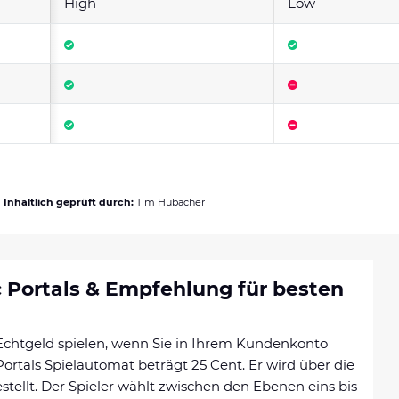
High
Low
Inhaltlich geprüft durch:
Tim Hubacher
c Portals & Empfehlung für besten
Echtgeld spielen, wenn Sie in Ihrem Kundenkonto
rtals Spielautomat beträgt 25 Cent. Er wird über die
ellt. Der Spieler wählt zwischen den Ebenen eins bis