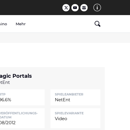
Die wetten.com Redaktion
sino
Mehr
So bewerten wir die Anbieter
wetten.com auf Facebook
 Online Casinos
 Social Casino
🎁 Wettbonus
wetten.com auf YouTube
Bonus
Neue Online Casinos
Social Casino
Sportwetten Bonus
11.
Bwin Casino Bonus Code
Spielsucht Hilfe & Prävention
Online Casino mit Deutscher Lizenz
Kostenlose Casino Spiele ohne Einzahlung
Wettbonus ohne Einzahlung
nus Code
12.
LuckyLouis Bonus Code
Über Uns
agic Portals
ng
Legale Online Casinos in Deutschland
Social Casino Apps
Gratiswetten ohne Einzahlung
tEnt
s Code
13.
Wunderino Bonus Code
Kontakt
 Top Social Casinos
Casino mit 1 Euro Einzahlung
Sportwetten Neukundenbonus
RTP
SPIELEANBIETER
 Code
14.
DrückGlück Bonus Code
Schreiber gesucht
96.6%
NetEnt
Online Casino mit PayPal 1 Euro Einzahlung
Wettgutscheine
.
Jackpot.de Erfahrungen
onus
Verantwortungsvolles Spielen
15.
Knight Slots Bonus Code
VERÖFFENTLICHUNGS­
SPIELEVARIANTE
Lizenz
PayPal Casinos
Sportwetten Startguthaben
Glücksspiel-Regulierung in
.
Löwen Play Fun Erfahrungen
DATUM
Video
s Code
16.
Wildz Bonus Code
Deutschland
08/2012
 Online Casino Bonus
Quotenboosts
.
Huuuge Casino Erfahrungen
Lapalingo.de Bonus