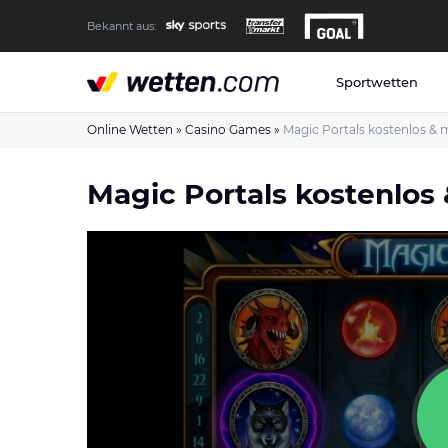
Bekannt aus:
Sportwetten
Online Wetten
»
Casino Games
»
Magic Portals kostenlos & m
🏆 Top 10 Wettanbieter
⚽️ Top Wettanbieter Boni
🏆 Top 10 Casinos
🔢 Lotto
🏆 Top 
Magic Portals kostenlos 
Lotto
01.
01.
01.
Betano Erfahrungen
Betano Bonus Code
Betano Casino Erfahrungen
09.
11.
Interwetten
Sofortlotterie
02.
02.
02.
Interwetten Bonus Code
Interwetten Erfahrungen
10.
12.
Erfahrungen
Lotto 6 aus 49 online spielen
03.
03.
03.
Bwin Erfahrungen
Bwin Bonus Code
SlotMagie Erfahrungen
11.
13.
Keno
bet-at-home
bet-at-home Bonus
04.
04.
04.
Novoline Erfahrungen
12.
14.
Erfahrungen
Code
🏆 Top Lotto Anbieter
05.
05.
05.
NEO.bet Erfahrungen
NEO.bet Bonus Code
bet-at-home Erfahrungen
13.
15.
01.
Postcode Lotterie Erfahrungen
06.
06.
06.
Winamax Erfahrungen
Winamax Bonus Code
Jokerstar Erfahrungen
14.
02.
Lottobay Erfahrungen
AdmiralBet