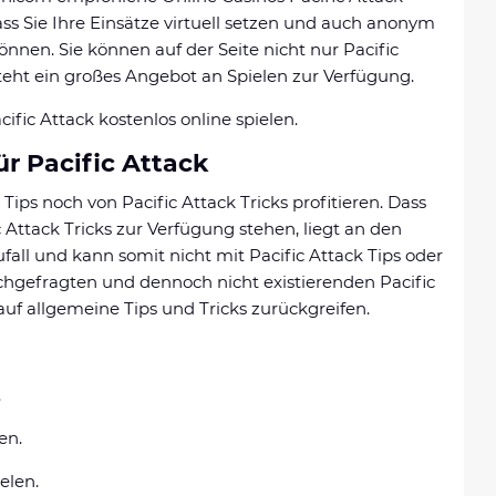
ass Sie Ihre Einsätze virtuell setzen und auch anonym
nnen. Sie können auf der Seite nicht nur Pacific
steht ein großes Angebot an Spielen zur Verfügung.
ific Attack kostenlos online spielen.
ür Pacific Attack
Tips noch von Pacific Attack Tricks profitieren. Dass
 Attack Tricks zur Verfügung stehen, liegt an den
fall und kann somit nicht mit Pacific Attack Tips oder
nachgefragten und dennoch nicht existierenden Pacific
e auf allgemeine Tips und Tricks zurückgreifen.
.
en.
elen.