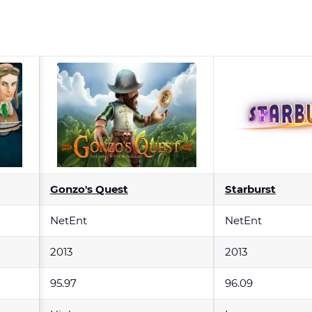
Gonzo's Quest
Starburst
NetEnt
NetEnt
2013
2013
95.97
96.09