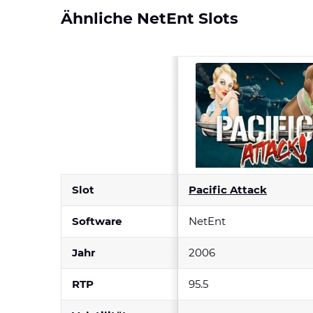
Ähnliche NetEnt Slots
Slot
Pacific Attack
Software
NetEnt
Jahr
2006
RTP
95.5