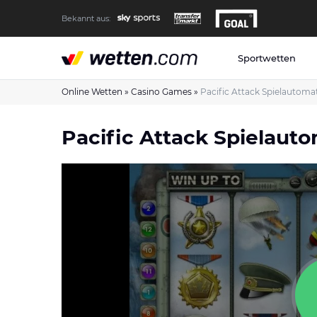
Bekannt aus:
Sportwetten
Online Wetten
»
Casino Games
»
Pacific Attack Spielautoma
🏆 Top 10 Wettanbieter
⚽️ Top Wettanbieter Boni
🏆 Top 10 Casinos
🔢 Lotto
🏆 Top 
Pacific Attack Spielauto
Lotto
01.
01.
01.
Betano Erfahrungen
Betano Bonus Code
Betano Casino Erfahrungen
09.
11.
Interwetten
Sofortlotterie
02.
02.
02.
Interwetten Bonus Code
Interwetten Erfahrungen
10.
12.
Erfahrungen
Lotto 6 aus 49 online spielen
03.
03.
03.
Bwin Erfahrungen
Bwin Bonus Code
SlotMagie Erfahrungen
11.
13.
Keno
bet-at-home
bet-at-home Bonus
04.
04.
04.
Novoline Erfahrungen
12.
14.
Erfahrungen
Code
🏆 Top Lotto Anbieter
05.
05.
05.
NEO.bet Erfahrungen
NEO.bet Bonus Code
bet-at-home Erfahrungen
13.
15.
01.
Postcode Lotterie Erfahrungen
06.
06.
06.
Winamax Erfahrungen
Winamax Bonus Code
Jokerstar Erfahrungen
14.
02.
Lottobay Erfahrungen
AdmiralBet