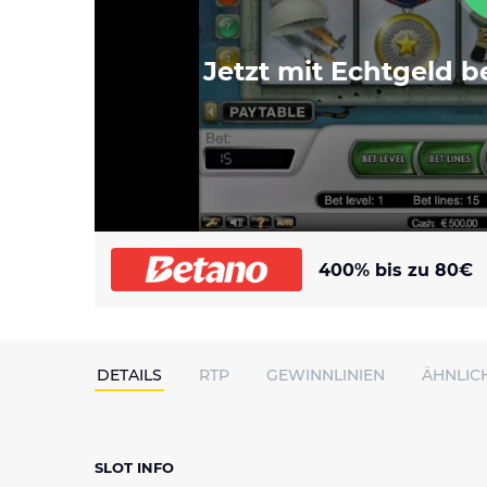
07.
07.
07.
AdmiralBet Bonus Code
Swiftspiele Erfahrungen
15.
Erfahrungen
03.
Lotto.de Erfahrungen
08.
08.
08.
Bet365 Erfahrungen
Bet365 Bonus Code
Merkur Slots Erfahrungen
Jetzt mit Echtgeld b
09.
09.
Betway Erfahrungen
Luna Slots Erfahrungen
Sportwetten.de
10.
10.
Löwen Play Erfahrungen
Erfahrungen
400% bis zu 80€
DETAILS
RTP
GEWINNLINIEN
ÄHNLIC
SLOT INFO