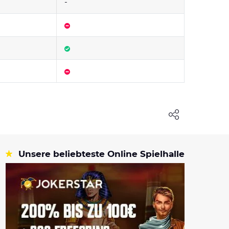
-
Unsere beliebteste Online Spielhalle