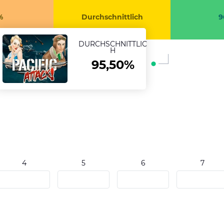
%
Durchschnittlich
9
DURCHSCHNITTLIC
H
95,50%
4
5
6
7