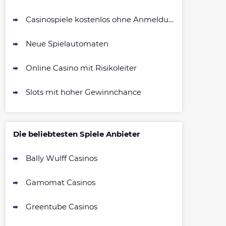
Casinospiele kostenlos ohne Anmeldung
Neue Spielautomaten
Online Casino mit Risikoleiter
Slots mit hoher Gewinnchance
Die beliebtesten Spiele Anbieter
Bally Wulff Casinos
Gamomat Casinos
Greentube Casinos