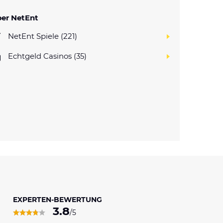
nus Code
17.
Haftungsausschluss
Code
er NetEnt
Casino Bonus Vergleich
Sportwetten Deals
.
Merkur24 Erfahrungen
JackpotPiraten Bonus
Datenschutzerklärung
onus Code
18.
Code
NetEnt Spiele (221)
Online Casino Freispiele
Affiliate Disclaimer
.
GameTwist Erfahrungen
us Code
19.
Bet365 Slots Bonus Code
Echtgeld Casinos (35)
al
Online Casino Bonus ohne Einzahlung
nus Code
20.
LeoVegas.de Bonus Code
50 Freispiele ohne Einzahlung
Merkur Casino Bonus ohne Einzahlung
EXPERTEN-BEWERTUNG
3.8
/5