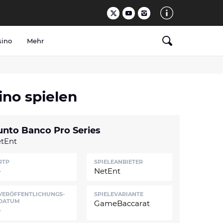
Die wetten.com Redaktion
sino
Mehr
So bewerten wir die Anbieter
wetten.com auf Facebook
 Online Casinos
 Social Casino
🎁 Wettbonus
ino spielen
wetten.com auf YouTube
Bonus
Neue Online Casinos
Social Casino
Sportwetten Bonus
11.
Bwin Casino Bonus Code
Spielsucht Hilfe & Prävention
Online Casino mit Deutscher Lizenz
Kostenlose Casino Spiele ohne Einzahlung
Wettbonus ohne Einzahlung
nus Code
12.
LuckyLouis Bonus Code
Über Uns
unto Banco Pro Series
ng
Legale Online Casinos in Deutschland
Social Casino Apps
Gratiswetten ohne Einzahlung
tEnt
s Code
13.
Wunderino Bonus Code
Kontakt
 Top Social Casinos
Casino mit 1 Euro Einzahlung
Sportwetten Neukundenbonus
RTP
SPIELEANBIETER
 Code
14.
DrückGlück Bonus Code
Schreiber gesucht
-
NetEnt
Online Casino mit PayPal 1 Euro Einzahlung
Wettgutscheine
.
Jackpot.de Erfahrungen
onus
Verantwortungsvolles Spielen
15.
Knight Slots Bonus Code
VERÖFFENTLICHUNGS­
SPIELEVARIANTE
Lizenz
PayPal Casinos
Sportwetten Startguthaben
Glücksspiel-Regulierung in
.
Löwen Play Fun Erfahrungen
DATUM
GameBaccarat
s Code
16.
Wildz Bonus Code
Deutschland
-
 Online Casino Bonus
Quotenboosts
.
Huuuge Casino Erfahrungen
Lapalingo.de Bonus