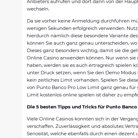
Anbieters aufrufen und dort dann von der Haupt
wechseln.
Da sie vorher keine Anmeldung durchführen mü
wenigen Sekunden erfolgreich verwenden. Nutzen
hierdurch nämlich diese besondere Variante de
können Sie auch ganz genau unterscheiden, wo 
Dieses ganz besonders wichtig, damit sie die g
Online Casino anwenden können. Nur wenn sie 
haben, werden sie es auch ertragreich spielen 
unter Druck setzen, wenn Sie den Demo Modus f
kein zeitliches Limit vorhanden. Spielen Sie die
von Punto Banco Pro Low Limit ganz genau für s
Limit kostenlos online spielen ist daher zu empf
Die 5 besten Tipps und Tricks für Punto Banco
Viele Online Casinos konnten sich in der Vergan
verschaffen. Zuverlässigkeit und absolutes Vertr
Seriosität, welche ebenfalls durch einen dezent 