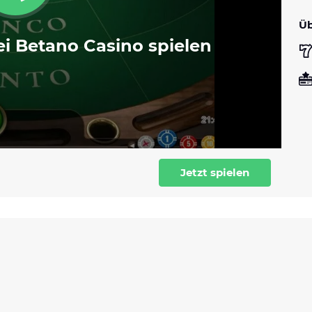
Tipwin Bonus Code
17.
Lapalingo.de Erfahrungen
07.
Swiftspiele Bo
Üb
Wettangebot
02.
Bwin Erfahrungen
04
18.
JackpotPiraten Erfahrungen
08.
Merkur Slots B
ei Betano Casino spielen
Zahlungsmethoden
05
19.
Bet365 Slots Erfahrungen
09.
Luna Slots Bon
Neue Wettanbieter mit PayP
20.
LeoVegas.de Erfahrungen
10.
Löwen Play Bo
Sportwetten Whitelist
Sportwetten Blacklist
Jetzt spielen