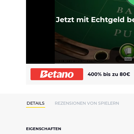
07.
07.
07.
AdmiralBet Bonus Code
Swiftspiele Erfahrungen
15.
Erfahrungen
03.
Lotto.de Erfahrungen
08.
08.
08.
Bet365 Erfahrungen
Bet365 Bonus Code
Merkur Slots Erfahrungen
Jetzt mit Echtgeld b
09.
09.
Betway Erfahrungen
Luna Slots Erfahrungen
Sportwetten.de
10.
10.
Löwen Play Erfahrungen
Erfahrungen
400% bis zu 80€
DETAILS
REZENSIONEN VON SPIELERN
EIGENSCHAFTEN