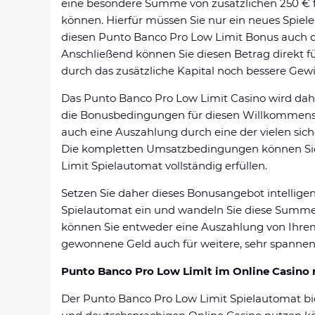
eine besondere Summe von zusätzlichen 250 € 
können. Hierfür müssen Sie nur ein neues Spiele
diesen Punto Banco Pro Low Limit Bonus auch dur
Anschließend können Sie diesen Betrag direkt f
durch das zusätzliche Kapital noch bessere Gewi
Das Punto Banco Pro Low Limit Casino wird d
die Bonusbedingungen für diesen Willkommensbo
auch eine Auszahlung durch eine der vielen si
Die kompletten Umsatzbedingungen können Sie 
Limit Spielautomat vollständig erfüllen.
Setzen Sie daher dieses Bonusangebot intellige
Spielautomat ein und wandeln Sie diese Summe
können Sie entweder eine Auszahlung von Ihrem
gewonnene Geld auch für weitere, sehr spanne
Punto Banco Pro Low Limit im Online Casino 
Der Punto Banco Pro Low Limit Spielautomat biet