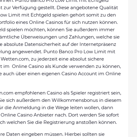
önnen. Punto Banco Pro Low Limit mit Echtgeld
ät zur Verfügung gestellt. Diese angebotene Qualität
Low Limit mit Echtgeld spielen gehört somit zu den
rtfolio eines Online Casinos für sich nutzen können.
eld spielen möchten, können Sie außerdem immer
Sämtliche Überweisungen und Zahlungen, welche sie
e absolute Datensicherheit auf der Internetpräsenz
elung angewendet. Punto Banco Pro Low Limit mit
t Wetten.com, zu jederzeit eine absolut sichere
t im Online Casino als Kunde verwenden zu können,
 sie auch über einen eigenen Casino Account im Online
.com empfohlenen Casino als Spieler registriert sein,
 Sie sich außerdem den Willkommensbonus in diesem
 die Anmeldung in die Wege leiten wollen, dann
 Online Casino Anbieter nach. Dort werden Sie sofort
rch welchen Sie die Registrierung anstoßen können.
hre Daten eingeben müssen. Hierbei sollten sie