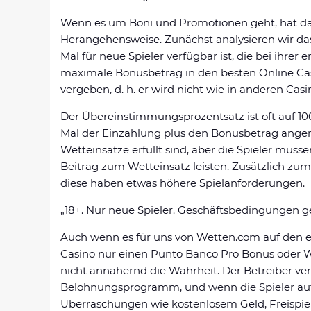
Wenn es um Boni und Promotionen geht, hat das
Herangehensweise. Zunächst analysieren wir d
Mal für neue Spieler verfügbar ist, die bei ihr
maximale Bonusbetrag in den besten Online Casin
vergeben, d. h. er wird nicht wie in anderen Casin
Der Übereinstimmungsprozentsatz ist oft auf 10
Mal der Einzahlung plus den Bonusbetrag angeme
Wetteinsätze erfüllt sind, aber die Spieler müss
Beitrag zum Wetteinsatz leisten. Zusätzlich zum 
diese haben etwas höhere Spielanforderungen.
„18+. Nur neue Spieler. Geschäftsbedingungen g
Auch wenn es für uns von Wetten.com auf den ers
Casino nur einen Punto Banco Pro Bonus oder W
nicht annähernd die Wahrheit. Der Betreiber ver
Belohnungsprogramm, und wenn die Spieler auf e
Überraschungen wie kostenlosem Geld, Freispiel