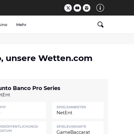
Die wetten.com Redaktion
sino
Mehr
So bewerten wir die Anbieter
wetten.com auf Facebook
 Online Casinos
 Social Casino
🎁 Wettbonus
o, unsere Wetten.com
wetten.com auf YouTube
Bonus
Neue Online Casinos
Social Casino
Sportwetten Bonus
11.
Bwin Casino Bonus Code
Spielsucht Hilfe & Prävention
Online Casino mit Deutscher Lizenz
Kostenlose Casino Spiele ohne Einzahlung
Wettbonus ohne Einzahlung
nus Code
12.
LuckyLouis Bonus Code
Über Uns
ng
Legale Online Casinos in Deutschland
Social Casino Apps
Gratiswetten ohne Einzahlung
s Code
13.
Wunderino Bonus Code
unto Banco Pro Series
Kontakt
tEnt
 Top Social Casinos
Casino mit 1 Euro Einzahlung
Sportwetten Neukundenbonus
 Code
14.
DrückGlück Bonus Code
Schreiber gesucht
RTP
SPIELEANBIETER
Online Casino mit PayPal 1 Euro Einzahlung
Wettgutscheine
.
Jackpot.de Erfahrungen
onus
Verantwortungsvolles Spielen
15.
Knight Slots Bonus Code
-
NetEnt
Lizenz
PayPal Casinos
Sportwetten Startguthaben
Glücksspiel-Regulierung in
.
Löwen Play Fun Erfahrungen
s Code
16.
Wildz Bonus Code
Deutschland
VERÖFFENTLICHUNGS­
SPIELEVARIANTE
DATUM
GameBaccarat
 Online Casino Bonus
Quotenboosts
.
Huuuge Casino Erfahrungen
Lapalingo.de Bonus