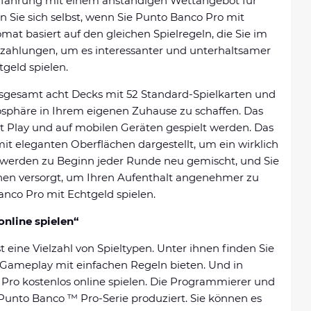
-Erfahrung mit einem anständigen Wettangebot für
 Sie sich selbst, wenn Sie Punto Banco Pro mit
mat basiert auf den gleichen Spielregeln, die Sie im
uszahlungen, um es interessanter und unterhaltsamer
geld spielen.
nsgesamt acht Decks mit 52 Standard-Spielkarten und
mosphäre in Ihrem eigenen Zuhause zu schaffen. Das
t Play und auf mobilen Geräten gespielt werden. Das
mit eleganten Oberflächen dargestellt, um ein wirklich
en werden zu Beginn jeder Runde neu gemischt, und Sie
en versorgt, um Ihren Aufenthalt angenehmer zu
anco Pro mit Echtgeld spielen.
online spielen“
eine Vielzahl von Spieltypen. Unter ihnen finden Sie
 Gameplay mit einfachen Regeln bieten. Und in
Pro kostenlos online spielen. Die Programmierer und
unto Banco ™ Pro-Serie produziert. Sie können es