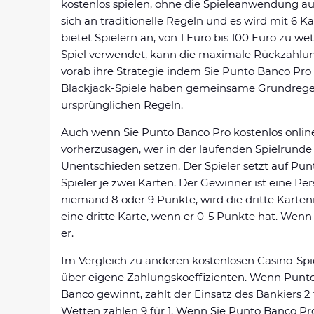
kostenlos spielen, ohne die Spieleanwendung auf 
sich an traditionelle Regeln und es wird mit 6 K
bietet Spielern an, von 1 Euro bis 100 Euro zu we
Spiel verwendet, kann die maximale Rückzahlung 
vorab ihre Strategie indem Sie Punto Banco Pro 
Blackjack-Spiele haben gemeinsame Grundregeln
ursprünglichen Regeln.
Auch wenn Sie Punto Banco Pro kostenlos online 
vorherzusagen, wer in der laufenden Spielrunde
Unentschieden setzen. Der Spieler setzt auf Pun
Spieler je zwei Karten. Der Gewinner ist eine Per
niemand 8 oder 9 Punkte, wird die dritte Kartenr
eine dritte Karte, wenn er 0-5 Punkte hat. Wenn
er.
Im Vergleich zu anderen kostenlosen Casino-Spi
über eigene Zahlungskoeffizienten. Wenn Punto 
Banco gewinnt, zahlt der Einsatz des Bankiers 2 f
Wetten zahlen 9 für 1. Wenn Sie Punto Banco Pro