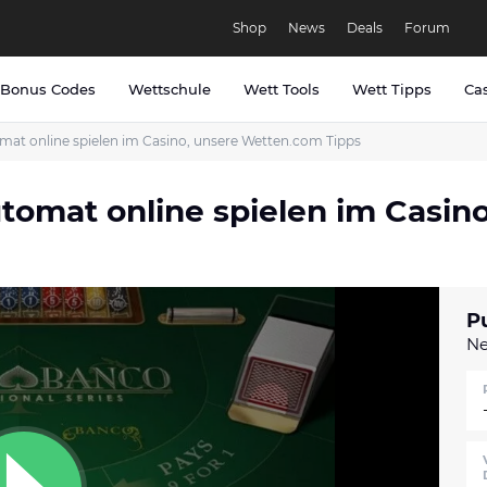
Shop
News
Deals
Forum
Bonus Codes
Wettschule
Wett Tools
Wett Tipps
Ca
mat online spielen im Casino, unsere Wetten.com Tipps
20 Wettanbieter
🏆 Top 20 Casinos
🃏 Poker
⚽️ Sportwetten
🎰 Top Casino Boni

🎰
tomat online spielen im Casin
Betano Casino 
Poker
Wettanbieter Vergleich
Betway Bonus Code
11.
WettArena Erfahrungen
Bwin Casino Erfahrungen
01.
Code
Sportwetten.de Bonus
Online Poker PayPal
Neue Wettanbieter
12.
ODDSET Erfahrungen
LuckyLouis Erfahrungen
02.
Interwetten Bo
Code
Sportingbet
Poker App
Sportwetten ab 1€ Einzahlu
WettArena Bonus Code
13.
Wunderino Erfahrungen
03.
SlotMagie Bonu
Erfahrungen
P
Ne
Online Poker Bonus
Deutsche Wettanbieter
🏆
ODDSET Bonus Code
14.
DAZN BET Erfahrungen
DrückGlück Erfahrungen
04.
Novoline Bonus
Poker Bonus ohne Einzahlung
Wettanbieter ohne Steuer
01
bet-at-home B
Sportingbet Bonus Code
15.
Tipwin Erfahrungen
Knight Slots Erfahrungen
05.
Code
🏆 Top Poker Anbieter
Wettanbieter mit deutscher 
02
DAZN BET Bonus Code
16.
Wildz Erfahrungen
06.
Jokerstar Bonu
Wettseiten

01.
GG Poker Erfahrungen
03