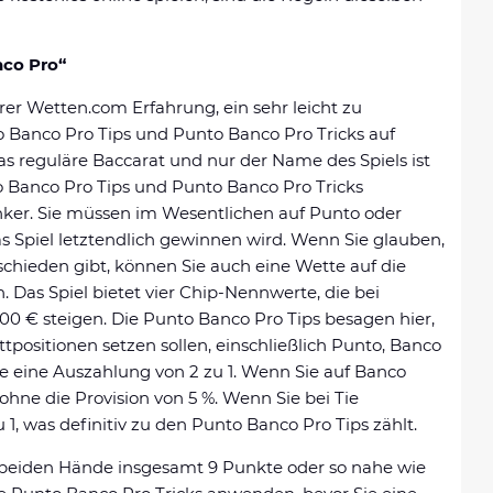
nco Pro“
rer Wetten.com Erfahrung, ein sehr leicht zu
o Banco Pro Tips und Punto Banco Pro Tricks auf
as reguläre Baccarat und nur der Name des Spiels ist
o Banco Pro Tips und Punto Banco Pro Tricks
nker. Sie müssen im Wesentlichen auf Punto oder
 Spiel letztendlich gewinnen wird. Wenn Sie glauben,
chieden gibt, können Sie auch eine Wette auf die
 Das Spiel bietet vier Chip-Nennwerte, die bei
00 € steigen. Die Punto Banco Pro Tips besagen hier,
tpositionen setzen sollen, einschließlich Punto, Banco
ie eine Auszahlung von 2 zu 1. Wenn Sie auf Banco
 ohne die Provision von 5 %. Wenn Sie bei Tie
1, was definitiv zu den Punto Banco Pro Tips zählt.
 beiden Hände insgesamt 9 Punkte oder so nahe wie