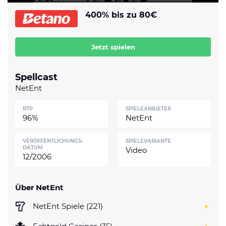
Datenschutzerklärung
Shop
News
Deals
400% bis zu 80€
Affiliate Disclaimer
Forum
Jetzt spielen
Spellcast
NetEnt
RTP
SPIELEANBIETER
96%
NetEnt
VERÖFFENTLICHUNGS­
SPIELEVARIANTE
DATUM
Video
12/2006
Über NetEnt
NetEnt Spiele (221)