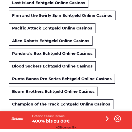
Lost Island Echtgeld Online Casinos
Finn and the Swirly Spin Echtgeld Online Casinos
Pacific Attack Echtgeld Online Casinos
Alien Robots Echtgeld Online Casinos
Pandora's Box Echtgeld Online Casinos
Blood Suckers Echtgeld Online Casinos
Punto Banco Pro Series Echtgeld Online Casinos
Boom Brothers Echtgeld Online Casinos
Champion of the Track Echtgeld Online Casinos
Betano Casino Bonus
Sparks Echtgeld Online Casinos
400% bis zu 80€
AGB gelten, 18+
GLOW Echtgeld Online Casinos