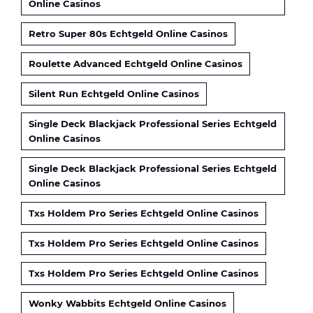
Online Casinos
Retro Super 80s Echtgeld Online Casinos
Roulette Advanced Echtgeld Online Casinos
Silent Run Echtgeld Online Casinos
Single Deck Blackjack Professional Series Echtgeld
Online Casinos
Single Deck Blackjack Professional Series Echtgeld
Online Casinos
Txs Holdem Pro Series Echtgeld Online Casinos
Txs Holdem Pro Series Echtgeld Online Casinos
Txs Holdem Pro Series Echtgeld Online Casinos
Wonky Wabbits Echtgeld Online Casinos