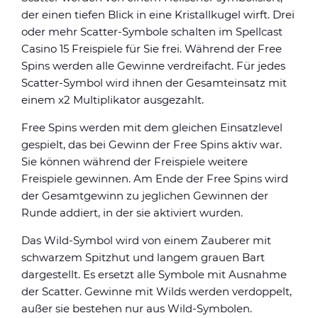
der einen tiefen Blick in eine Kristallkugel wirft. Drei
oder mehr Scatter-Symbole schalten im Spellcast
Casino 15 Freispiele für Sie frei. Während der Free
Spins werden alle Gewinne verdreifacht. Für jedes
Scatter-Symbol wird ihnen der Gesamteinsatz mit
einem x2 Multiplikator ausgezahlt.
Free Spins werden mit dem gleichen Einsatzlevel
gespielt, das bei Gewinn der Free Spins aktiv war.
Sie können während der Freispiele weitere
Freispiele gewinnen. Am Ende der Free Spins wird
der Gesamtgewinn zu jeglichen Gewinnen der
Runde addiert, in der sie aktiviert wurden.
Das Wild-Symbol wird von einem Zauberer mit
schwarzem Spitzhut und langem grauen Bart
dargestellt. Es ersetzt alle Symbole mit Ausnahme
der Scatter. Gewinne mit Wilds werden verdoppelt,
außer sie bestehen nur aus Wild-Symbolen.