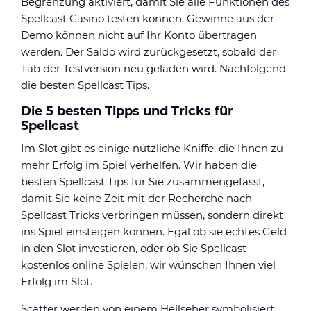
Begrenzung aktiviert, damit Sie alle Funktionen des
Spellcast Casino testen können. Gewinne aus der
Demo können nicht auf Ihr Konto übertragen
werden. Der Saldo wird zurückgesetzt, sobald der
Tab der Testversion neu geladen wird. Nachfolgend
die besten Spellcast Tips.
Die 5 besten Tipps und Tricks für
Spellcast
Im Slot gibt es einige nützliche Kniffe, die Ihnen zu
mehr Erfolg im Spiel verhelfen. Wir haben die
besten Spellcast Tips für Sie zusammengefasst,
damit Sie keine Zeit mit der Recherche nach
Spellcast Tricks verbringen müssen, sondern direkt
ins Spiel einsteigen können. Egal ob sie echtes Geld
in den Slot investieren, oder ob Sie Spellcast
kostenlos online Spielen, wir wünschen Ihnen viel
Erfolg im Slot.
Scatter werden von einem Hellseher symbolisiert,