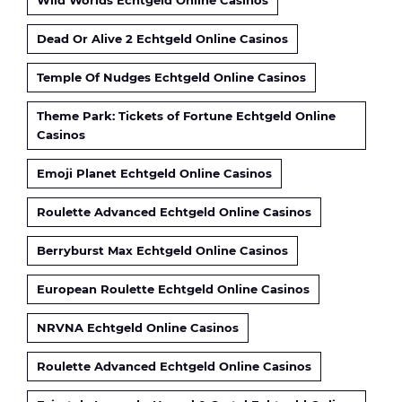
Wild Worlds Echtgeld Online Casinos
Dead Or Alive 2 Echtgeld Online Casinos
Temple Of Nudges Echtgeld Online Casinos
Theme Park: Tickets of Fortune Echtgeld Online
Casinos
Emoji Planet Echtgeld Online Casinos
Roulette Advanced Echtgeld Online Casinos
Berryburst Max Echtgeld Online Casinos
European Roulette Echtgeld Online Casinos
NRVNA Echtgeld Online Casinos
Roulette Advanced Echtgeld Online Casinos