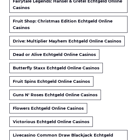
Fairytale Legends: Hansel & Gretel Echtgeld Online
Casinos
Fruit Shop: Christmas Edition Echtgeld Online
Casinos
Drive: Multiplier Mayhem Echtgeld Online Casinos
Dead or Alive Echtgeld Online Casinos
Butterfly Staxx Echtgeld Online Casinos
Fruit Spins Echtgeld Online Casinos
Guns N' Roses Echtgeld Online Casinos
Flowers Echtgeld Online Casinos
Victorious Echtgeld Online Casinos
Livecasino Common Draw Blackjack Echtgeld