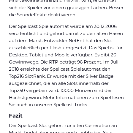
eine Gewinnkombination erzielt wird, erschreckt
sich der Spieler vor einem grausigen Lachen. Besser
die Soundeffekte deaktivieren.
Der Spellcast Spielautomat wurde am 30.12.2006
veröffentlicht und gehört damit zu den alten Hasen
auf dem Markt. Entwickler NetEnt hat den Slot
ausschließlich per Flash umgesetzt. Das Spiel ist für
Desktop, Tablet und Mobile verfügbar. Es gibt 20
Gewinnwege. Die RTP beträgt 96 Prozent. Im Juli
2018 erreichte der Spellcast Spielautomat den
Top216 SlotRank. Er wurde mit der Silver Badge
ausgezeichnet, die an alle Slots innerhalb der
Top250 vergeben wird. 10000 Münzen sind der
Höchstgewinn. Mehr Informationen zum Spiel lesen
Sie auch in unseren Spellcast Tricks.
Fazit
Der Spellcast Slot gehört zur alten Generation an
Markt, findet aber immer noch Liebhaber. Sein