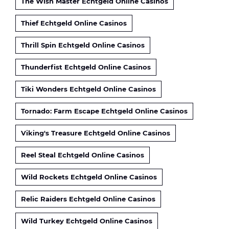
The Wish Master Echtgeld Online Casinos
Thief Echtgeld Online Casinos
Thrill Spin Echtgeld Online Casinos
Thunderfist Echtgeld Online Casinos
Tiki Wonders Echtgeld Online Casinos
Tornado: Farm Escape Echtgeld Online Casinos
Viking's Treasure Echtgeld Online Casinos
Reel Steal Echtgeld Online Casinos
Wild Rockets Echtgeld Online Casinos
Relic Raiders Echtgeld Online Casinos
Wild Turkey Echtgeld Online Casinos