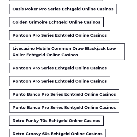
Oasis Poker Pro Series Echtgeld Online Casinos
Golden Grimoire Echtgeld Online Casinos
Pontoon Pro Series Echtgeld Online Casinos
Livecasino Mobile Common Draw Blackjack Low
Roller Echtgeld Online Casinos
Pontoon Pro Series Echtgeld Online Casinos
Pontoon Pro Series Echtgeld Online Casinos
Punto Banco Pro Series Echtgeld Online Casinos
Punto Banco Pro Series Echtgeld Online Casinos
Retro Funky 70s Echtgeld Online Casinos
Retro Groovy 60s Echtgeld Online Casinos