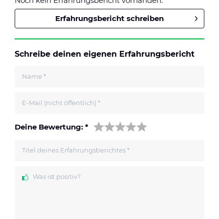
Noch kein Erfahrungsbericht vorhanden.
Erfahrungsbericht schreiben
Schreibe deinen eigenen Erfahrungsbericht
Name
*
E-Mail (nicht öffentlich)
*
Deine Bewertung:
*
Titel deines Erfahrungsberichtes
*
Was ist positiv?