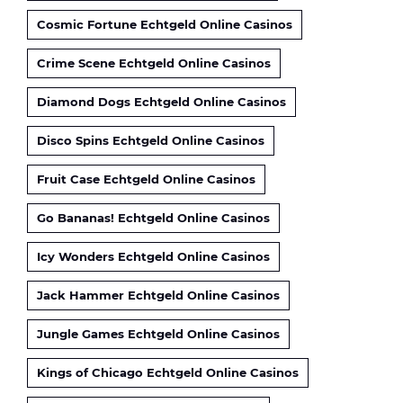
Cosmic Fortune Echtgeld Online Casinos
Crime Scene Echtgeld Online Casinos
Diamond Dogs Echtgeld Online Casinos
Disco Spins Echtgeld Online Casinos
Fruit Case Echtgeld Online Casinos
Go Bananas! Echtgeld Online Casinos
Icy Wonders Echtgeld Online Casinos
Jack Hammer Echtgeld Online Casinos
Jungle Games Echtgeld Online Casinos
Kings of Chicago Echtgeld Online Casinos