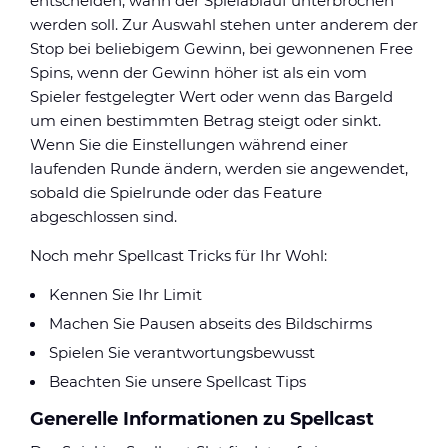
entscheiden, wann der Spielablauf unterbrochen
werden soll. Zur Auswahl stehen unter anderem der
Stop bei beliebigem Gewinn, bei gewonnenen Free
Spins, wenn der Gewinn höher ist als ein vom
Spieler festgelegter Wert oder wenn das Bargeld
um einen bestimmten Betrag steigt oder sinkt.
Wenn Sie die Einstellungen während einer
laufenden Runde ändern, werden sie angewendet,
sobald die Spielrunde oder das Feature
abgeschlossen sind.
Noch mehr Spellcast Tricks für Ihr Wohl:
Kennen Sie Ihr Limit
Machen Sie Pausen abseits des Bildschirms
Spielen Sie verantwortungsbewusst
Beachten Sie unsere Spellcast Tips
Generelle Informationen zu Spellcast