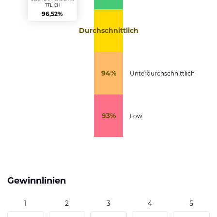
TTLICH
96,52%
Durchschnittlich
94%
Unterdurchschnittlich
93%
Low
Gewinnlinien
1
2
3
4
5