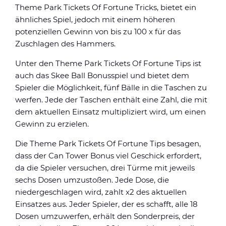
Theme Park Tickets Of Fortune Tricks, bietet ein
ähnliches Spiel, jedoch mit einem höheren
potenziellen Gewinn von bis zu 100 x für das
Zuschlagen des Hammers.
Unter den Theme Park Tickets Of Fortune Tips ist
auch das Skee Ball Bonusspiel und bietet dem
Spieler die Möglichkeit, fünf Bälle in die Taschen zu
werfen. Jede der Taschen enthält eine Zahl, die mit
dem aktuellen Einsatz multipliziert wird, um einen
Gewinn zu erzielen.
Die Theme Park Tickets Of Fortune Tips besagen,
dass der Can Tower Bonus viel Geschick erfordert,
da die Spieler versuchen, drei Türme mit jeweils
sechs Dosen umzustoßen. Jede Dose, die
niedergeschlagen wird, zahlt x2 des aktuellen
Einsatzes aus. Jeder Spieler, der es schafft, alle 18
Dosen umzuwerfen, erhält den Sonderpreis, der