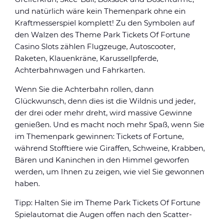
und natürlich wäre kein Themenpark ohne ein
Kraftmesserspiel komplett! Zu den Symbolen auf
den Walzen des Theme Park Tickets Of Fortune
Casino Slots zählen Flugzeuge, Autoscooter,
Raketen, Klauenkräne, Karussellpferde,
Achterbahnwagen und Fahrkarten.
Wenn Sie die Achterbahn rollen, dann
Glückwunsch, denn dies ist die Wildnis und jeder,
der drei oder mehr dreht, wird massive Gewinne
genießen. Und es macht noch mehr Spaß, wenn Sie
im Themenpark gewinnen: Tickets of Fortune,
während Stofftiere wie Giraffen, Schweine, Krabben,
Bären und Kaninchen in den Himmel geworfen
werden, um Ihnen zu zeigen, wie viel Sie gewonnen
haben.
Tipp: Halten Sie im Theme Park Tickets Of Fortune
Spielautomat die Augen offen nach den Scatter-