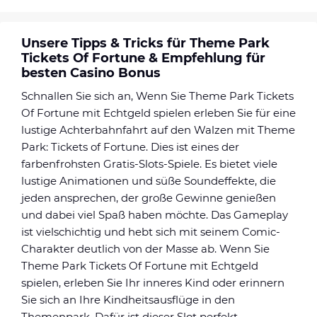
Unsere Tipps & Tricks für Theme Park
Tickets Of Fortune & Empfehlung für
besten Casino Bonus
Schnallen Sie sich an, Wenn Sie Theme Park Tickets
Of Fortune mit Echtgeld spielen erleben Sie für eine
lustige Achterbahnfahrt auf den Walzen mit Theme
Park: Tickets of Fortune. Dies ist eines der
farbenfrohsten Gratis-Slots-Spiele. Es bietet viele
lustige Animationen und süße Soundeffekte, die
jeden ansprechen, der große Gewinne genießen
und dabei viel Spaß haben möchte. Das Gameplay
ist vielschichtig und hebt sich mit seinem Comic-
Charakter deutlich von der Masse ab. Wenn Sie
Theme Park Tickets Of Fortune mit Echtgeld
spielen, erleben Sie Ihr inneres Kind oder erinnern
Sie sich an Ihre Kindheitsausflüge in den
Themenpark. Dafür ist dieser Slot perfekt.