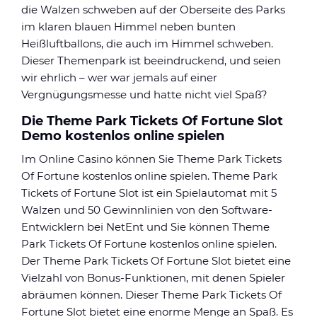
die Walzen schweben auf der Oberseite des Parks
im klaren blauen Himmel neben bunten
Heißluftballons, die auch im Himmel schweben.
Dieser Themenpark ist beeindruckend, und seien
wir ehrlich – wer war jemals auf einer
Vergnügungsmesse und hatte nicht viel Spaß?
Die Theme Park Tickets Of Fortune Slot
Demo kostenlos online spielen
Im Online Casino können Sie Theme Park Tickets
Of Fortune kostenlos online spielen. Theme Park
Tickets of Fortune Slot ist ein Spielautomat mit 5
Walzen und 50 Gewinnlinien von den Software-
Entwicklern bei NetEnt und Sie können Theme
Park Tickets Of Fortune kostenlos online spielen.
Der Theme Park Tickets Of Fortune Slot bietet eine
Vielzahl von Bonus-Funktionen, mit denen Spieler
abräumen können. Dieser Theme Park Tickets Of
Fortune Slot bietet eine enorme Menge an Spaß. Es