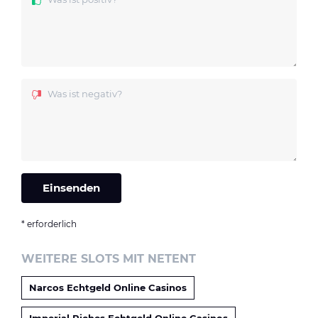
Was ist negativ?
* erforderlich
WEITERE SLOTS MIT NETENT
Narcos Echtgeld Online Casinos