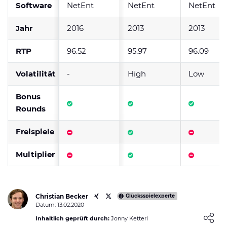
Software
NetEnt
NetEnt
NetEnt
Jahr
2016
2013
2013
RTP
96.52
95.97
96.09
Volatilität
-
High
Low
Bonus
Rounds
Freispiele
Multiplier
Christian Becker
Glücksspielexperte
Datum: 13.02.2020
Loading ...
Inhaltlich geprüft durch:
Jonny Ketterl