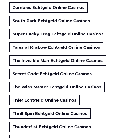
Zombies Echtgeld Online Casinos
South Park Echtgeld Online Casinos
Super Lucky Frog Echtgeld Online Casinos
Tales of Krakow Echtgeld Online Casinos
The Invisible Man Echtgeld Online Casinos
Secret Code Echtgeld Online Casinos
The Wish Master Echtgeld Online Casinos
Thief Echtgeld Online Casinos
Thrill Spin Echtgeld Online Casinos
Thunderfist Echtgeld Online Casinos