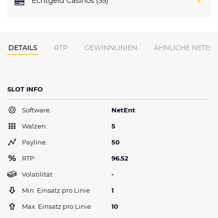
Echtgeld Casinos (35)
DETAILS
RTP
GEWINNLINIEN
ÄHNLICHE NETENT
SLOT INFO
Software:
NetEnt
Walzen:
5
Payline:
50
RTP:
96.52
Volatilität
-
Min. Einsatz pro Linie
1
Max. Einsatz pro Linie
10